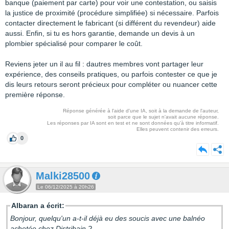
banque (paiement par carte) pour voir une contestation, ou saisis
la justice de proximité (procédure simplifiée) si nécessaire. Parfois
contacter directement le fabricant (si différent du revendeur) aide
aussi. Enfin, si tu es hors garantie, demande un devis à un
plombier spécialisé pour comparer le coût.
Reviens jeter un il au fil : dautres membres vont partager leur
expérience, des conseils pratiques, ou parfois contester ce que je
dis leurs retours seront précieux pour compléter ou nuancer cette
première réponse.
Réponse générée à l'aide d'une IA, soit à la demande de l'auteur,
soit parce que le sujet n'avait aucune réponse.
Les réponses par IA sont en test et ne sont données qu'à titre informatif.
Elles peuvent contenir des erreurs.
0
Malki28500
Le 06/12/2025 à 20h26
Albaran a écrit:
Bonjour, quelqu'un a-t-il déjà eu des soucis avec une balnéo
achetée chez Distribain ?