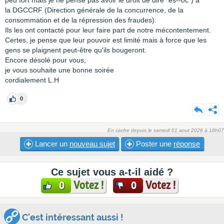
peu fort mais je ne pense pas avoir le droit de dire "es--oc") à
la DGCCRF (Direction générale de la concurrence, de la
consommation et de la répression des fraudes).
Ils les ont contacté pour leur faire part de notre mécontentement.
Certes, je pense que leur pouvoir est limité mais à force que les
gens se plaignent peut-être qu'ils bougeront.
Encore désolé pour vous,
je vous souhaite une bonne soirée
cordialement L.H
0
En cache depuis le samedi 01 aout 2026 à 18h07
Lancer un
nouveau sujet
Poster une
réponse
Ce sujet vous a-t-il aidé ?
Votez !
Votez !
0
0
C'est intéressant aussi !