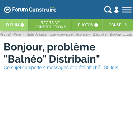
RÉCITS
DE
FORUM
PHOTOS
CONSEILS
‹
‹
CONSTRUCTIONS
Accueil
Forum
Salle de bains : aménagement et décoration
Baignoire
Bonjour, problè
Bonjour, problème
"Balnéo" Distribain"
Ce sujet comporte 4 messages et a été affiché 180 fois