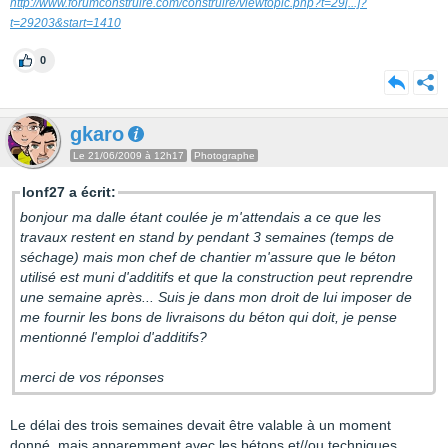
http://www.forumconstruire.com/construire/viewtopic.php?t=29
[...]
?
t=29203&start=1410
0
gkaro
Le 21/06/2009 à 12h17
Photographe
lonf27 a écrit:
bonjour ma dalle étant coulée je m'attendais a ce que les
travaux restent en stand by pendant 3 semaines (temps de
séchage) mais mon chef de chantier m'assure que le béton
utilisé est muni d'additifs et que la construction peut reprendre
une semaine après... Suis je dans mon droit de lui imposer de
me fournir les bons de livraisons du béton qui doit, je pense
mentionné l'emploi d'additifs?
merci de vos réponses
Le délai des trois semaines devait être valable à un moment
donné, mais apparemment avec les bétons et//ou techniques