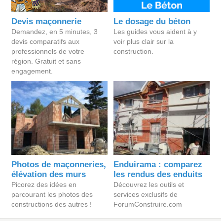
Devis maçonnerie
Le dosage du béton
Demandez, en 5 minutes, 3
Les guides vous aident à y
devis comparatifs aux
voir plus clair sur la
professionnels de votre
construction.
région. Gratuit et sans
engagement.
Photos de maçonneries,
Enduirama : comparez
élévation des murs
les rendus des enduits
Picorez des idées en
Découvrez les outils et
parcourant les photos des
services exclusifs de
constructions des autres !
ForumConstruire.com