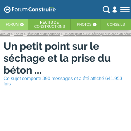
RÉCITS
DE
FORUM
PHOTOS
CONSEILS
‹
‹
CONSTRUCTIONS
Accueil
Forum
Bâtiment et maçonnerie
Un petit point sur le séchage et la prise du béton
Un petit point sur le
séchage et la prise du
béton ...
Ce sujet comporte 390 messages et a été affiché 641.953
fois