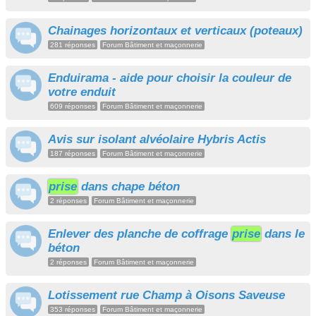
Chainages horizontaux et verticaux (poteaux)
281 réponses
Forum Bâtiment et maçonnerie
Enduirama - aide pour choisir la couleur de
votre enduit
609 réponses
Forum Bâtiment et maçonnerie
Avis sur isolant alvéolaire Hybris Actis
187 réponses
Forum Bâtiment et maçonnerie
prise
dans chape béton
2 réponses
Forum Bâtiment et maçonnerie
Enlever des planche de coffrage
prise
dans le
béton
2 réponses
Forum Bâtiment et maçonnerie
Lotissement rue Champ à Oisons Saveuse
353 réponses
Forum Bâtiment et maçonnerie