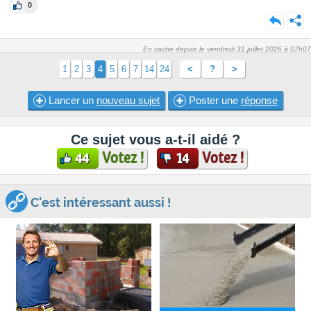
0
En cache depuis le vendredi 31 juillet 2026 à 07h07
1
2
3
4
5
6
7
14
24
<
?
>
Lancer un
nouveau sujet
Poster une
réponse
Ce sujet vous a-t-il aidé ?
Votez !
Votez !
44
14
C'est intéressant aussi !