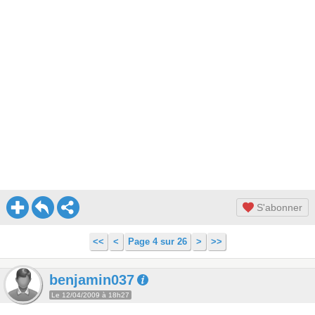
S'abonner
<<
<
Page 4 sur 26
>
>>
benjamin037
Le 12/04/2009 à 18h27