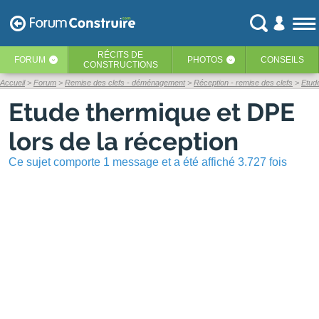
RÉCITS
DE
FORUM
PHOTOS
CONSEILS
‹
‹
CONSTRUCTIONS
Accueil
Forum
Remise des clefs - déménagement
Réception - remise des clefs
Etude
Etude thermique et DPE
lors de la réception
Ce sujet comporte 1 message et a été affiché 3.727 fois