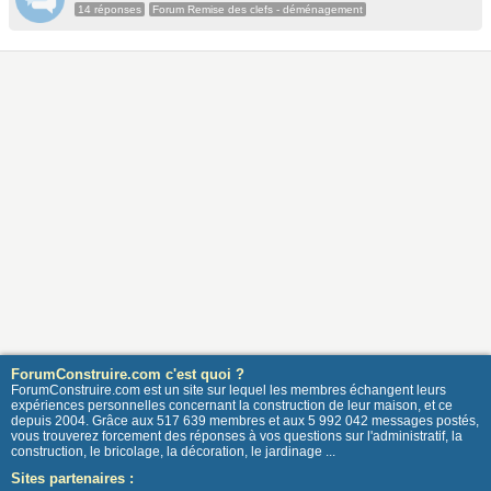
14 réponses
Forum Remise des clefs - déménagement
ForumConstruire.com c'est quoi ?
ForumConstruire.com est un site sur lequel les membres échangent leurs
expériences personnelles concernant la construction de leur maison, et ce
depuis 2004. Grâce aux 517 639 membres et aux 5 992 042 messages postés,
vous trouverez forcement des réponses à vos questions sur l'administratif, la
construction, le bricolage, la décoration, le jardinage ...
Sites partenaires :