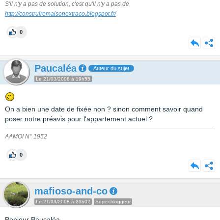
S'il n'y a pas de solution, c'est qu'il n'y a pas de
http://construiremaisonextraco.blogspot.fr/
0
Paucaléa
Auteur du sujet
Le 21/03/2008 à 19h55
On a bien une date de fixée non ? sinon comment savoir quand
poser notre préavis pour l'appartement actuel ?
AAMOI N° 1952
0
mafioso-and-co
Le 21/03/2008 à 20h02
Super bloggeur
Bonjour Paucaléa