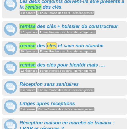
Les deux conjoints doivent-ils être présents à
la
remise
des clés
1 réponses
Forum Remise des clefs - déménagement
remise
des clés + huissier du constructeur
17 réponses
Forum Remise des clefs - déménagement
remise
des
cles
et cave non etanche
20 réponses
Forum Remise des clefs - déménagement
remise
des clés pour bientôt mais ....
12 réponses
Forum Remise des clefs - déménagement
Réception sans sanitaires
5 réponses
Forum Remise des clefs - déménagement
Litiges apres receptions
5 réponses
Forum Remise des clefs - déménagement
Réception maison en marché de travaux :
LRAR et réserves ?