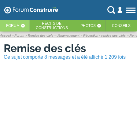
RÉCITS
DE
FORUM
PHOTOS
CONSEILS
‹
‹
CONSTRUCTIONS
Accueil
Forum
Remise des clefs - déménagement
Réception - remise des clefs
Remi
Remise des clés
Ce sujet comporte 8 messages et a été affiché 1.209 fois