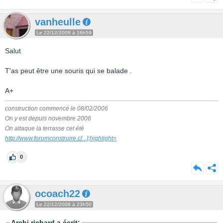
vanheulle
Le 22/12/2008 à 16h59
Salut
T'as peut être une souris qui se balade .
A+
construction commencé le 08/02/2006
On y est depuis novembre 2006
On attaque la terrasse cet été
http://www.forumconstruire.c
[...]
;highlight=
0
ocoach22
Le 22/12/2008 à 23h50
Archi.richard a écrit: