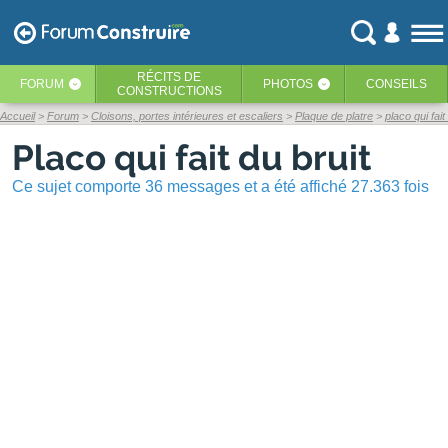
RÉCITS
DE
FORUM
PHOTOS
CONSEILS
‹
‹
CONSTRUCTIONS
Accueil
Forum
Cloisons, portes intérieures et escaliers
Plaque de platre
placo qui fait
Placo qui fait du bruit
Ce sujet comporte 36 messages et a été affiché 27.363 fois