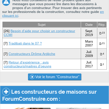
Nous vous conseillons de rester prudent quant aux
messages que vous pouvez lire dans les discussions à
propos d'un constructeur. Pour trouver des avis pertinents
sur les professionnels de la construction, consultez notre guide
en
cliquant ici
.
Sujet
Date
Rép.
[26]
Besoin d'aide pour choisir un constructeur
Sept.
23
CCMI
2019
Mars
[7]
Tradibati dans le 07 ?
21
2007
Juil.
[7]
Constructeurs Drôme Ardèche
4
2009
[7]
Retour d'expérience : avis
Juil.
1
constructeurs/maitres d'oeuvre
2017
Voir le forum "Constructeur"
Les constructeurs de maisons sur
ForumConstruire.com :