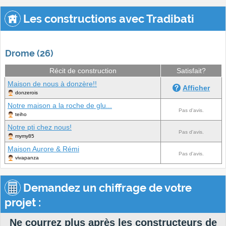
Les constructions avec Tradibati
Drome (26)
Récit de construction
Satisfait?
Maison de nous à donzère!!
Afficher
donzerois
Notre maison a la roche de glu...
Pas d'avis.
teiho
Notre pti chez nous!
Pas d'avis.
mymy85
Maison Aurore & Rémi
Pas d'avis.
vivapanza
Demandez un chiffrage de votre
projet :
Ne courrez plus après les constructeurs de