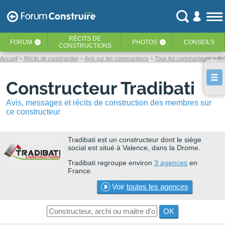
RÉCITS
DE
FORUM
PHOTOS
CONSEILS
‹
‹
CONSTRUCTIONS
Accueil
Récits de construction
Avis sur les constructeurs
Tous les constructeurs
Avi
Constructeur Tradibati
Avis, messages et récits de construction des membres sur
ce constructeur
Tradibati
est un constructeur dont le siège
social est situé à Valence, dans la Drome.
Tradibati regroupe environ
3 agences
en
France.
Voir
toutes les agences
OK