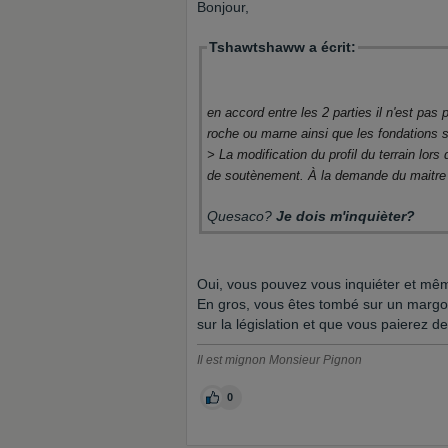
Bonjour,
Tshawtshaww a écrit:
en accord entre les 2 parties il n'est pa
roche ou marne ainsi que les fondations
> La modification du profil du terrain lor
de soutènement. À la demande du maitre 
Quesaco?
Je dois m'inquièter?
Oui, vous pouvez vous inquiéter et même
En gros, vous êtes tombé sur un margoul
sur la législation et que vous paierez 
Il est mignon Monsieur Pignon
0