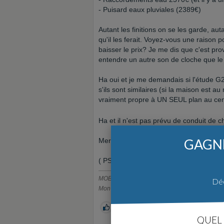
- Puisard eaux pluviales (2389€)
Autant les finitions on se les garde, au
qu'il les ferait. Voyez-vous une raison p
baisser le prix? Je me dis que c'est pro
entendre un autre son de cloche que le
Ha oui et je me demandais si l'étude G2
s'ils sont similaires (si la maison est a
vraiment propre à UN SEUL plan au cen
Ha et il n'est pas prévu de conduit de
GAGNE
Merci d'avance,
( PS : je peux mettre un bout du devis e
MOB de 93m² dans la Drôme!
Déc
Mon récit -->
https://beastiehouse.forumconstr
0
QUEL 