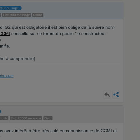
teur du sujet
Env. 600 message
Drome
ol G2 qui est obligatoire il est bien obligé de la suivre non?
CCMI
conseillé sur ce forum du genre "le constructeur
).
nifie.
rche à comprendre)
uire.com
 utile
Env. 20000 message
Gard
 avez intérêt à être très calé en connaissance de CCMI et
r