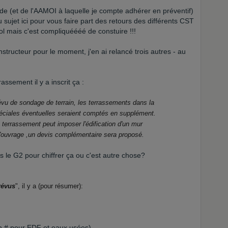
de (et de l'AAMOI à laquelle je compte adhérer en préventif)
sujet ici pour vous faire part des retours des différents CST
cool mais c'est compliquéééé de constuire !!!
structeur pour le moment, j'en ai relancé trois autres - au
assement il y a inscrit ça :
prévu de sondage de terrain, les terrassements dans la
ciales éventuelles seraient comptés en supplément.
du terrassement peut imposer l'édification d'un mur
'ouvrage ,un devis complémentaire sera proposé.
s le G2 pour chiffrer ça ou c'est autre chose?
révus
", il y a (pour résumer):
un # pour EDF et eaux usées)