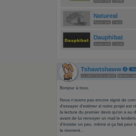
Aucun avis
4 récits
Natureal
Aucun avis
1 récit
Dauphibat
Aucun avis
2 récits
Tshawtshaww
Au
Le 18/07/2019 à 08h09
Membre util
Bonjour à tous,
Nous n'avons pas encore signé de comp
d'essayer d'estimer si notre projet est r
la lecture du premier devis qu'on a eu d
avant de lui renvoyer un mail le lende
d'insister un peu, même si ça fait peur
le moment...