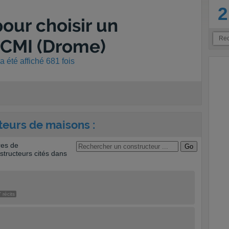
2
our choisir un
CCMI (Drome)
 été affiché 681 fois
teurs de maisons :
res de
tructeurs cités dans
 récits