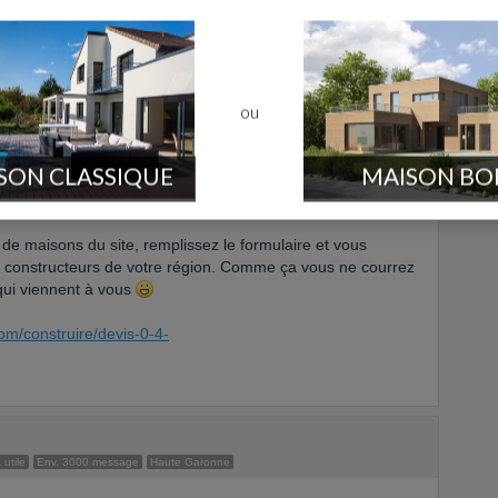
leure réponse
ou
SON CLASSIQUE
MAISON BO
truction d'une maison...
 de maisons du site, remplissez le formulaire et vous
e constructeurs de votre région. Comme ça vous ne courrez
 qui viennent à vous
om/construire/devis-0-4-
 utile
Env. 3000 message
Haute Garonne