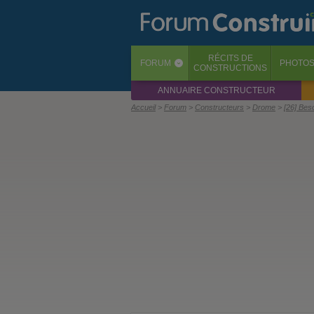
RÉCITS
DE
FORUM
PHOTO
‹
CONSTRUCTIONS
ANNUAIRE CONSTRUCTEUR
Accueil
Forum
Constructeurs
Drome
[26] Bes