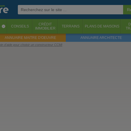
CRÉDIT
D
S
CONSEILS
TERRAINS
PLANS DE MAISONS
‹
IMMOBILIER
TR
ANNUAIRE MAITRE D'OEUVRE
ANNUAIRE ARCHITECTE
oin d'aide pour choisir un constructeur CCMI