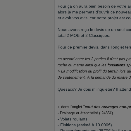
Pour ça on aura bien besoin de votre ai
alors je me permets d'ouvrir ce nouveau 
et avoir vos avis, car notre projet est 
Nous avons reçu le devis de un seul con
total 2 MOB et 2 Classiques.
Pour ce premier devis, dans l'onglet terr
en accord entre les 2 parties il n'est pas 
roche ou marne ainsi que les
fondations
spé
> La modification du profil du terrain lors 
de soutènement. À la demande du maitre d
Quesaco? Je dois m'inquièter? Il attend
+ dans l'onglet "
cout des ouvrages non-p
- Drainage et étanchéité ( 2435€)
- Volets roulants
- Finitions (estimé à 10 000€)
- Raccordements eau 2570€ (et il y a 