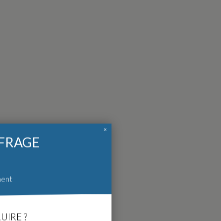
×
FFRAGE
ment
UIRE ?