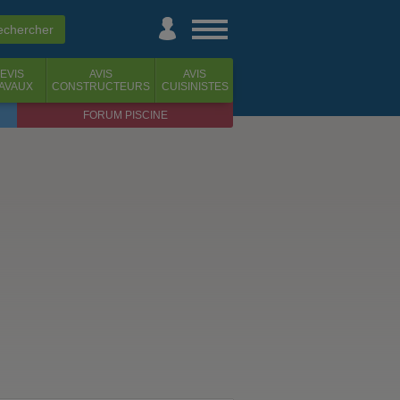
EVIS
AVIS
AVIS
AVAUX
CONSTRUCTEURS
CUISINISTES
FORUM PISCINE