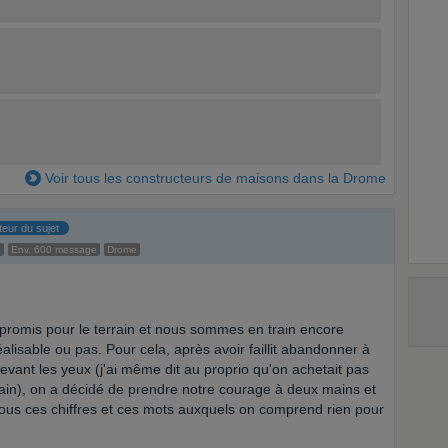
Voir tous les constructeurs de maisons dans la Drome
teur du sujet
e
Env. 600 message
Drome
romis pour le terrain et nous sommes en train encore
éalisable ou pas. Pour cela, après avoir faillit abandonner à
evant les yeux (j'ai même dit au proprio qu'on achetait pas
main), on a décidé de prendre notre courage à deux mains et
 tous ces chiffres et ces mots auxquels on comprend rien pour