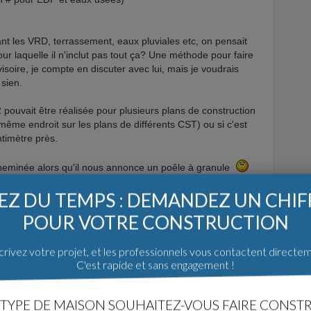
tant les VRD, terrassement, eaux pluviales etc, on pensait
our laquelle il n'inclut pas tout ça? Une méthode pour faire
visoire, je compte en discuter avec lui, mais je voudrais
 sien.
 pouvait être réalisée pour plusieurs plans de construction
u même endroit sur les plans de différents CST) ou si c'est
timètre près.
 cheminée alors qu'il nous annonce un poêle à granule
Z DU TEMPS : DEMANDEZ UN CHI
POUR VOTRE CONSTRUCTION
n ligne en cachant les noms, est-ce que ça se fait?)
rivez votre projet, et les professionnels vous contactent directe
uire.com
C'est rapide et sans engagement !
TYPE DE MAISON SOUHAITEZ-VOUS FAIRE CONSTR