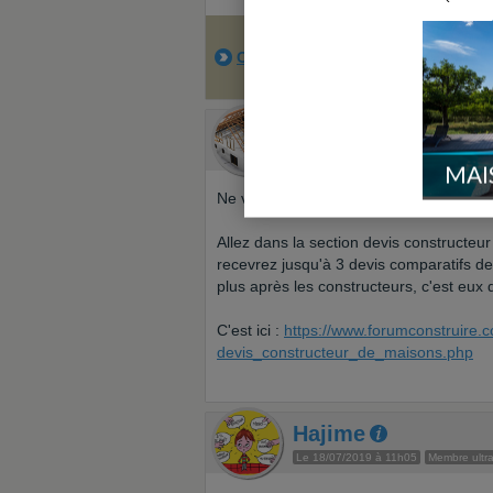
Cliquez ici pour accéder à la meil
Auto promo
Par ForumConstruire.com
MAI
Ne vous prenez pas la tête pour la cons
Allez dans la section devis constructeur
recevrez jusqu'à 3 devis comparatifs d
plus après les constructeurs, c'est eux
C'est ici :
https://www.forumconstruire.c
devis_constructeur_de_maisons.php
Hajime
Le 18/07/2019 à 11h05
Membre ultra