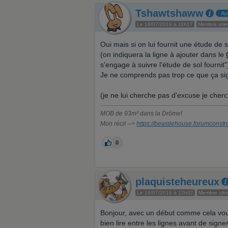
Tshawtshaww
Au
Le 18/07/2019 à 11h17
Membre utile
Oui mais si on lui fournit une étude de s
(on indiquera la ligne à ajouter dans le
s'engage à suivre l'étude de sol fournit"
Je ne comprends pas trop ce que ça sig
(je ne lui cherche pas d'excuse je che
MOB de 93m² dans la Drôme!
Mon récit -->
https://beastiehouse.forumconstr
0
plaquisteheureux
Le 18/07/2019 à 12h02
Membre ultra
Bonjour, avec un début comme cela vous
bien lire entre les lignes avant de signe