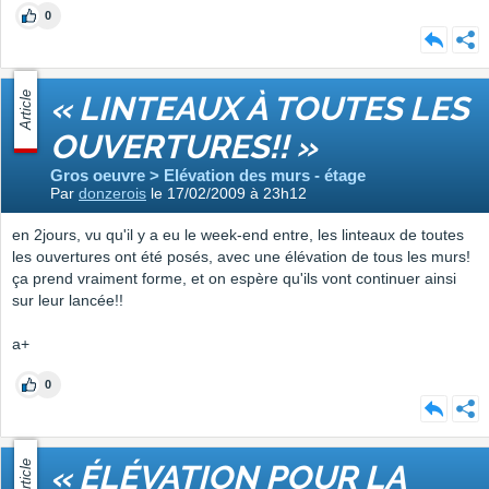
0
Article
« LINTEAUX À TOUTES LES
OUVERTURES!! »
Gros oeuvre > Elévation des murs - étage
Par
donzerois
le 17/02/2009 à 23h12
en 2jours, vu qu'il y a eu le week-end entre, les linteaux de toutes
les ouvertures ont été posés, avec une élévation de tous les murs!
ça prend vraiment forme, et on espère qu'ils vont continuer ainsi
sur leur lancée!!
a+
0
Article
« ÉLÉVATION POUR LA