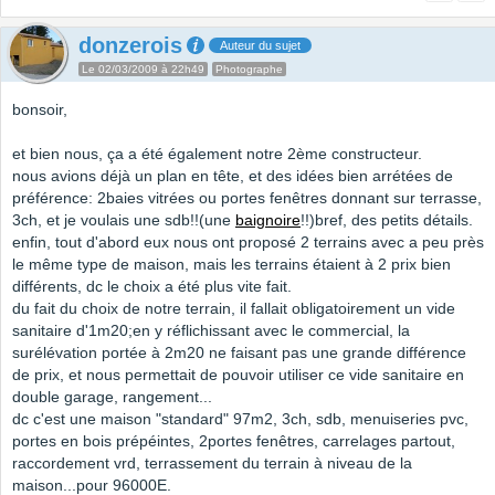
donzerois
Auteur du sujet
Le 02/03/2009 à 22h49
Photographe
bonsoir,
et bien nous, ça a été également notre 2ème constructeur.
nous avions déjà un plan en tête, et des idées bien arrétées de
préférence: 2baies vitrées ou portes fenêtres donnant sur terrasse,
3ch, et je voulais une sdb!!(une
baignoire
!!)bref, des petits détails.
enfin, tout d'abord eux nous ont proposé 2 terrains avec a peu près
le même type de maison, mais les terrains étaient à 2 prix bien
différents, dc le choix a été plus vite fait.
du fait du choix de notre terrain, il fallait obligatoirement un vide
sanitaire d'1m20;en y réflichissant avec le commercial, la
surélévation portée à 2m20 ne faisant pas une grande différence
de prix, et nous permettait de pouvoir utiliser ce vide sanitaire en
double garage, rangement...
dc c'est une maison "standard" 97m2, 3ch, sdb, menuiseries pvc,
portes en bois prépéintes, 2portes fenêtres, carrelages partout,
raccordement vrd, terrassement du terrain à niveau de la
maison...pour 96000E.