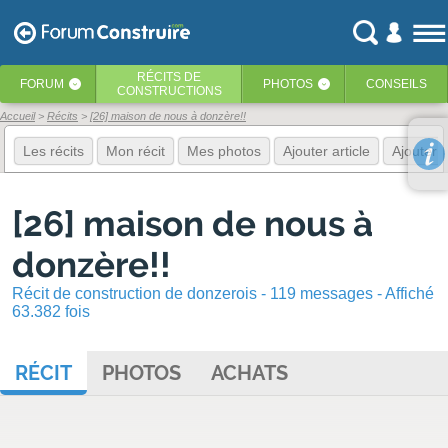
RÉCITS
DE
FORUM
PHOTOS
CONSEILS
‹
‹
CONSTRUCTIONS
Accueil
Récits
[26] maison de nous à donzère!!
Les récits
Mon récit
Mes photos
Ajouter article
Ajouter 
[26] maison de nous à
donzère!!
Récit de construction de donzerois - 119 messages - Affiché
63.382 fois
RÉCIT
PHOTOS
ACHATS