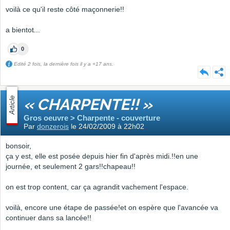
voilà ce qu'il reste côté maçonnerie!!
a bientot...
0
Edité 2 fois, la dernière fois il y a +17 ans.
Article
« CHARPENTE!! »
Gros oeuvre > Charpente - couverture
Par
donzerois
le 24/02/2009 à 22h02
bonsoir,
ça y est, elle est posée depuis hier fin d'après midi.!!en une
journée, et seulement 2 gars!!chapeau!!
on est trop content, car ça agrandit vachement l'espace.
voilà, encore une étape de passée!et on espère que l'avancée va
continuer dans sa lancée!!