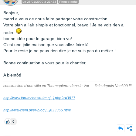
Le 26/01/2009 à 21h23
Photographe
Bonjour,
merci a vous de nous faire partager votre construction.
Votre plan a l'air simple et fonctionnel, bravo ! Je ne vois rien à
redire
bonne idée pour le garage, bien vu!
C'est une jolie maison que vous allez faire là.
Pour le reste je ne peux rien dire je ne suis pas du métier !
Bonne continuation a vous pour le chantier,
A bientôt!
construction d'une villa en Thermopierre dans le Var --- finie depuis Noel 09 !!!
http://www.forumconstruire.c
[...]
.php?r=3817
http://villa-clem.over-blog.
[...]
633366.html
0