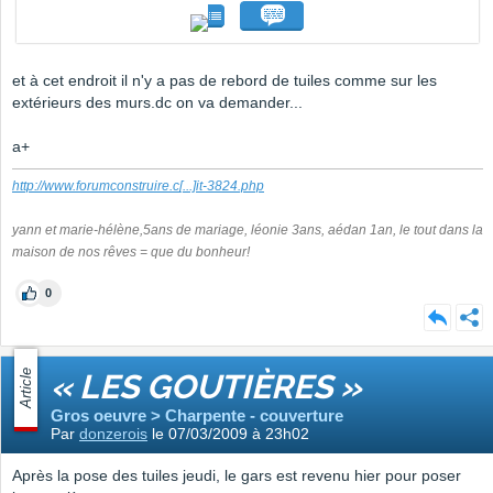
et à cet endroit il n'y a pas de rebord de tuiles comme sur les
extérieurs des murs.dc on va demander...
a+
http://www.forumconstruire.c
[...]
it-3824.php
yann et marie-hélène,5ans de mariage, léonie 3ans, aédan 1an, le tout dans la
maison de nos rêves = que du bonheur!
0
Article
« LES GOUTIÈRES »
Gros oeuvre > Charpente - couverture
Par
donzerois
le 07/03/2009 à 23h02
Après la pose des tuiles jeudi, le gars est revenu hier pour poser