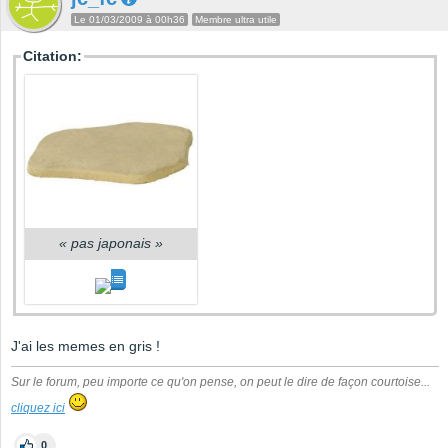
Le 01/03/2009 à 00h36
Membre ultra utile
Citation:
«
pas japonais
»
J'ai les memes en gris !
Sur le forum, peu importe ce qu'on pense, on peut le dire de façon courtoise...
cliquez ici
0