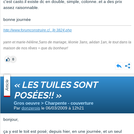
c'est casto.il existe dc en double, simple, colonne..et a des prix
assez raisonnable.
bonne journée
http://www.forumconstruire.c
[...]
it-3824.php
yann et marie-hélène,5ans de mariage, léonie 3ans, aédan 1an, le tout dans la
maison de nos rêves = que du bonheur!
0
Article
« LES TUILES SONT
POSÉES!! »
Gros oeuvre > Charpente - couverture
Par
donzerois
le 06/03/2009 à 12h21
bonjour,
ça y est le toit est posé; depuis hier, en une journée, et un seul