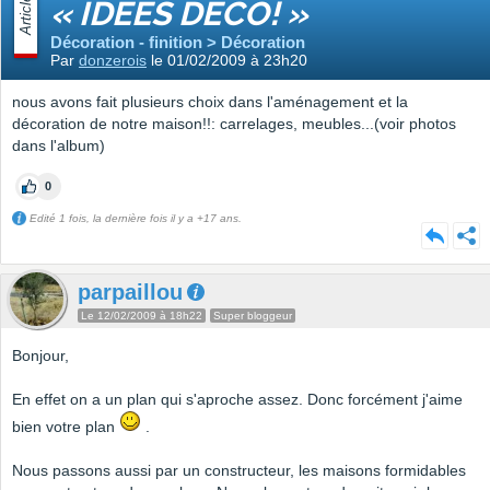
Article
« IDÉES DÉCO! »
Décoration - finition > Décoration
Par
donzerois
le 01/02/2009 à 23h20
nous avons fait plusieurs choix dans l'aménagement et la
décoration de notre maison!!: carrelages, meubles...(voir photos
dans l'album)
0
Edité 1 fois, la dernière fois il y a +17 ans.
parpaillou
Le 12/02/2009 à 18h22
Super bloggeur
Bonjour,
En effet on a un plan qui s'aproche assez. Donc forcément j'aime
bien votre plan
.
Nous passons aussi par un constructeur, les maisons formidables