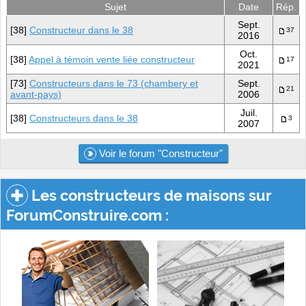
Sujet
Date
Rép.
Sept.
[38]
Constructeur dans le 38
37
2016
Oct.
[38]
Appel à témoin vente liée constructeur
17
2021
[73]
Constructeurs dans le 73 (chambery et
Sept.
21
avant-pays)
2006
Juil.
[38]
Constructeurs dans le 38
3
2007
Voir le forum "Constructeur"
Les constructeurs de maisons sur
ForumConstruire.com :