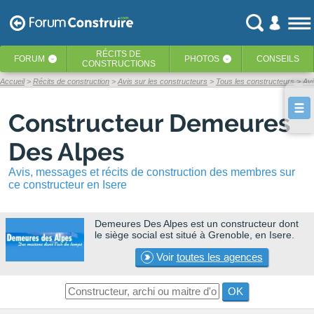
RÉCITS
DE
FORUM
PHOTOS
CONSEILS
‹
‹
CONSTRUCTIONS
Accueil
Récits de construction
Avis sur les constructeurs
Tous les constructeurs
Av
Constructeur Demeures
Des Alpes
Avis, messages et récits de construction des membres sur
ce constructeur en Isere
Demeures Des Alpes
est un constructeur dont
le siège social est situé à Grenoble, en Isere.
Voir
toutes les agences
OK