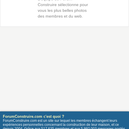
Construire sélectionne pour
vous les plus belles photos
des membres et du web.
ForumConstruire.com c'est quoi ?
ForumConstruire.com est un site sur lequel les membres échangent leurs
expériences personnelles concernant la construction de leur maison, et ce
depuis 2004. Grâce aux 517 635 membres et aux 5 992 003 messages postés,