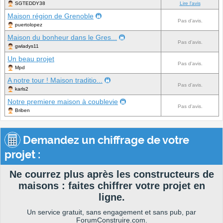
SGTEDDY38
Lire l'avis
Maison région de Grenoble
Pas d'avis.
puertolopez
Maison du bonheur dans le Gres...
Pas d'avis.
gwladys11
Un beau projet
Pas d'avis.
Mpd
A notre tour ! Maison traditio...
Pas d'avis.
karls2
Notre premiere maison à coublevie
Pas d'avis.
Briben
Demandez un chiffrage de votre
projet :
Ne courrez plus après les constructeurs de
maisons : faites chiffrer votre projet en
ligne.
Un service gratuit, sans engagement et sans pub, par
ForumConstruire.com.