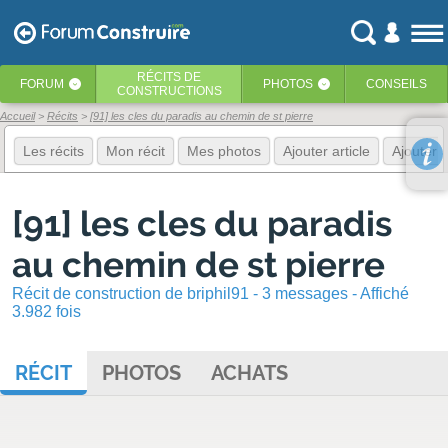
RÉCITS
DE
FORUM
PHOTOS
CONSEILS
‹
‹
CONSTRUCTIONS
Accueil
Récits
[91] les cles du paradis au chemin de st pierre
Les récits
Mon récit
Mes photos
Ajouter article
Ajouter 
[91] les cles du paradis
au chemin de st pierre
Récit de construction de briphil91 - 3 messages - Affiché
3.982 fois
RÉCIT
PHOTOS
ACHATS