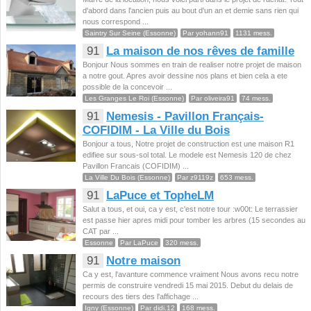
d'abord dans l'ancien puis au bout d'un an et demie sans rien qui
nous correspond ...
Saintry Sur Seine (Essonne)
Par yohann91
1131 mess.
91
La maison de nos rêves de famille
Bonjour Nous sommes en train de realiser notre projet de maison
a notre gout. Apres avoir dessine nos plans et bien cela a ete
possible de la concevoir ...
Les Granges Le Roi (Essonne)
Par oliveira91
74 mess.
91
Nemesis - Pavillon Français-
COFIDIM - La Ville du Bois
Bonjour a tous, Notre projet de construction est une maison R1
edifiee sur sous-sol total. Le modele est Nemesis 120 de chez
Pavillon Francais (COFIDIM) ...
La Ville Du Bois (Essonne)
Par z9119z
653 mess.
91
LaPuce et TopheLM
Salut a tous, et oui, ca y est, c'est notre tour :w00t: Le terrassier
est passe hier apres midi pour tomber les arbres (15 secondes au
CAT par ...
Essonne
Par LaPuce
320 mess.
91
Notre maison
Ca y est, l'avanture commence vraiment Nous avons recu notre
permis de construire vendredi 15 mai 2015. Debut du delais de
recours des tiers des l'affichage ...
Igny (Essonne)
Par didi.12
168 mess.