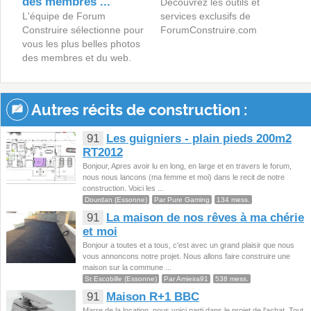
des membres ...
Découvrez les outils et
L'équipe de Forum
services exclusifs de
Construire sélectionne pour
ForumConstruire.com
vous les plus belles photos
des membres et du web.
Autres récits de construction :
91
Les guigniers - plain pieds 200m2
RT2012
Bonjour, Apres avoir lu en long, en large et en travers le forum,
nous nous lancons (ma femme et moi) dans le recit de notre
construction. Voici les ...
Dourdan (Essonne)
Par Pure Gaming
134 mess.
91
La maison de nos rêves à ma chérie
et moi
Bonjour a toutes et a tous, c'est avec un grand plaisir que nous
vous annoncons notre projet. Nous allons faire construire une
maison sur la commune ...
St Escobille (Essonne)
Par Amieira91
538 mess.
91
Maison R+1 BBC
Marre de la location, nous voici parti dans le projet de l'achat. Tout