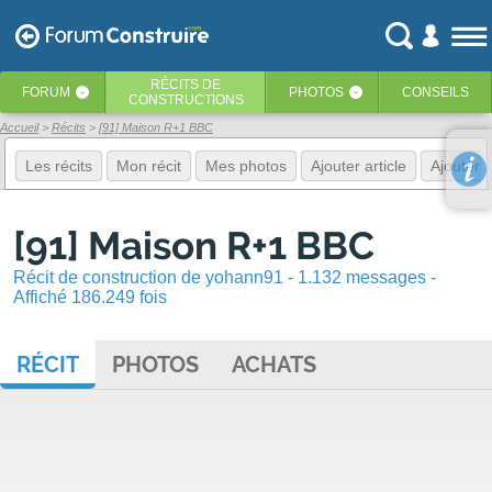
RÉCITS
DE
FORUM
PHOTOS
CONSEILS
‹
‹
CONSTRUCTIONS
Accueil
Récits
[91] Maison R+1 BBC
Les récits
Mon récit
Mes photos
Ajouter article
Ajouter 
[91] Maison R+1 BBC
Récit de construction de yohann91 - 1.132 messages -
Affiché 186.249 fois
RÉCIT
PHOTOS
ACHATS