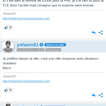
Et c'est bien la somme de 5330€ pour la PRE, je n'ai rien vu pour la
TLE dans l'arrêté mais j'imagine que la surprise vient ensuite.
Yohann91
http://yohann91.forumconstruire.com
0
yohann91
Auteur du sujet
Le 23/07/2011 à 16h14
Photographe
Je préfère laisser la ville, c'est une ville moyenne avec plusieurs
chantiers.
Merci
Yohann91
http://yohann91.forumconstruire.com
0