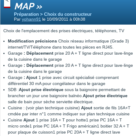
MAP »
Préparation > Choix du constructeur
Par
yohann91
le 10/09/2011 à 00h38
Choix de l'emplacement des prises électriques, téléphones, TV
Modification précisions
Choix réseau informatique (Grade 3)
internet/TV/Téléphone dans toutes les pièces en RJ45.
Garage
:
Déplacement
prise 20 A + T ligne direct pour lave-linge
de la cuisine dans le garage
Garage
: Déplacement
prise 20 A + T ligne direct pour lave-linge
de la cuisine dans le garage
Garage
: Ajout
1 prise avec circuit spécialisé comprenant
différentiel 30 mA pour congélateur dans le garage
SDB :
Ajout prise électrique
sous la baignoire permettant de
brancher un jour une baignoire balnéo.
Ajout prise électrique
salle de bain pour sèche serviette électrique.
Cuisine : (voir plan technique cuisine)
Ajout
sortie de fils 16A+T
cmdée par inter n°1 comme indiquer sur plan technique cuisine
Cuisine
Ajout
1 prise 16A + T pour hotte1 prise PC 16A + T
micro onde1 prise PC 16A + T Frigo américain1 boitier 32 A + T
pour plaque de cuisson1 prise PC 20A + T ligne direct lave