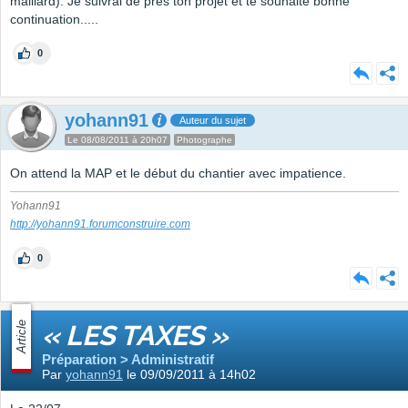
maillard). Je suivrai de près ton projet et te souhaite bonne
continuation.....
0
yohann91
Auteur du sujet
Le 08/08/2011 à 20h07
Photographe
On attend la MAP et le début du chantier avec impatience.
Yohann91
http://yohann91.forumconstruire.com
0
Article
« LES TAXES »
Préparation > Administratif
Par
yohann91
le 09/09/2011 à 14h02