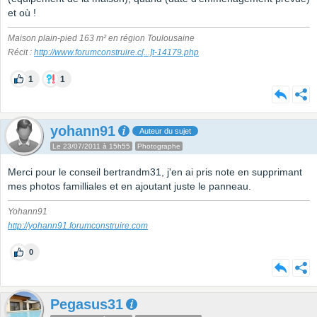
et où !
Maison plain-pied 163 m² en région Toulousaine
Récit :
http://www.forumconstruire.c
[...]
t-14179.php
1
1
yohann91
Auteur du sujet
Le 23/07/2011 à 15h55
Photographe
Merci pour le conseil bertrandm31, j'en ai pris note en supprimant
mes photos familliales et en ajoutant juste le panneau.
Yohann91
http://yohann91.forumconstruire.com
0
Pegasus31