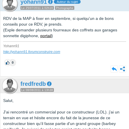
yohann91
Auteur du sujet
Le 25/07/2011 à 02h16
Photographe
RDV de la MAP à fixer en septembre, si quelqu'un a de bons
conseils pour ce RDV, je prends.
(Exple demander plusieurs fourreaux des coffrets aux garages
sonnette digiphone,
portail
)
Yohann91
http://yohann91.forumconstruire.com
0
fredfredb
Le 08/08/2011 à 13h38
Salut,
J'ai rencontré un commercial pour ce constructeur (LOL). j'ai un
terrain en vue et hésite encore du fait de la jeunesse de ce
constructeur bien qu'il fasse partie d'un grand groupe (barbey