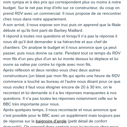
nom sympa et à des prix qui correspondent plus ou moins à notre
budget. Sur le net pas trop d'info sur ce constructeur, du coup on
prend RDV avec un commercial. Il nous propose de se rencontrer
chez nous dans notre appartement.
A son arrivé, il nous expose son truc puis on apprend que la filiale
débute et qu'ils font parti de Barbey Maillard.
Il répond à toutes nos questions et lorsqu'il n'a pas la réponse il
nous dit qu'il doit demander à sa hiérarchie et aux chef de
chantiers. On analyse le budget et il nous annonce que ça peut
passer, puis nous donne sa carte. Pendant tout ce temps du RDV
mon fils d'un peu plus d'un an lui monte dessus lui déplace et lui
ouvre sa valise par contre lui rigole avec mon fils.
Après réflexion et deux rendez-vous chez deux autres
constructeurs (un blasé par mon fils qui après une heure de RDV
commence a touché au bureau et l'autre nous disant pour ce que
vous voulez il faut vous éloigner encore de 20 à 30 km, on le
recontact et lui demande si il a les réponses manquantes à nos
questions. Il n'a pas toutes les réponses notamment celle sur le
BBC très importante pour nous.
Après quelques temps, il nous recontacte et nous annonce que
c'est possible pour le BBC avec un supplément mais toujours pas
de réponse sur la
baignoire d'angle
(petit détail de confort
demandé). On reprend donc contact avec lui toujours chez nous