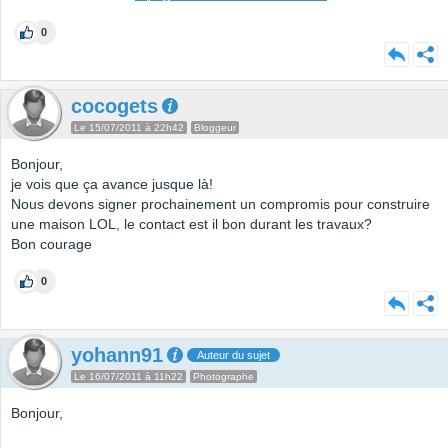
0
cocogets
Le 15/07/2011 à 22h42
Bloggeur
Bonjour,
je vois que ça avance jusque là!
Nous devons signer prochainement un compromis pour construire
une maison LOL, le contact est il bon durant les travaux?
Bon courage
0
yohann91
Auteur du sujet
Le 16/07/2011 à 11h22
Photographe
Bonjour,