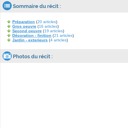
Sommaire du récit :
Préparation
(
20 articles
)
Gros oeuvre
(
16 articles
)
Second oeuvre
(
19 articles
)
Décoration - finition
(
21 articles
)
Jardin - exterieurs
(
4 articles
)
Photos du récit :