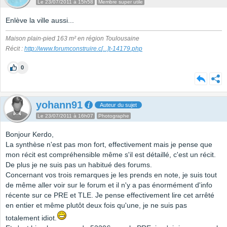
Le 23/07/2011 à 15h58
Membre super utile
Enlève la ville aussi...
Maison plain-pied 163 m² en région Toulousaine
Récit :
http://www.forumconstruire.c
[...]
t-14179.php
0
yohann91
Auteur du sujet
Le 23/07/2011 à 16h07
Photographe
Bonjour Kerdo,
La synthèse n'est pas mon fort, effectivement mais je pense que
mon récit est compréhensible même s'il est détaillé, c'est un récit.
De plus je ne suis pas un habitué des forums.
Concernant vos trois remarques je les prends en note, je suis tout
de même aller voir sur le forum et il n'y a pas énormément d'info
récente sur ce PRE et TLE. Je pense effectivement lire cet arrêté
en entier et même plutôt deux fois qu'une, je ne suis pas
totalement idiot.