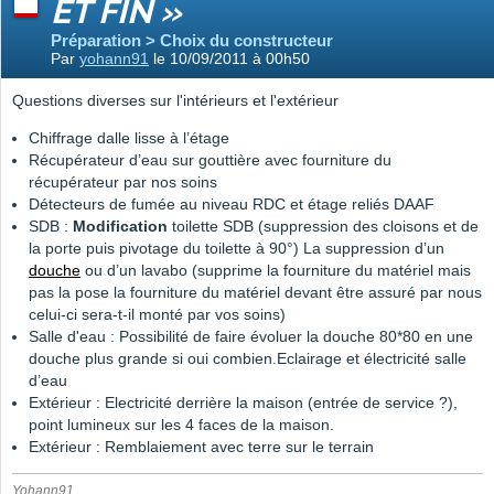
ET FIN »
Préparation > Choix du constructeur
Par
yohann91
le 10/09/2011 à 00h50
Questions diverses sur l'intérieurs et l'extérieur
Chiffrage dalle lisse à l’étage
Récupérateur d’eau sur gouttière avec fourniture du
récupérateur par nos soins
Détecteurs de fumée au niveau RDC et étage reliés DAAF
SDB :
Modification
toilette SDB (suppression des cloisons et de
la porte puis pivotage du toilette à 90°) La suppression d’un
douche
ou d’un lavabo (supprime la fourniture du matériel mais
pas la pose la fourniture du matériel devant être assuré par nous
celui-ci sera-t-il monté par vos soins)
Salle d'eau : Possibilité de faire évoluer la douche 80*80 en une
douche plus grande si oui combien.Eclairage et électricité salle
d’eau
Extérieur : Electricité derrière la maison (entrée de service ?),
point lumineux sur les 4 faces de la maison.
Extérieur : Remblaiement avec terre sur le terrain
Yohann91