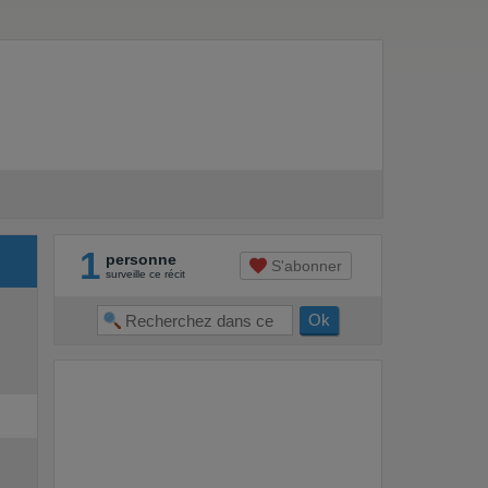
1
personne
S'abonner
surveille ce récit