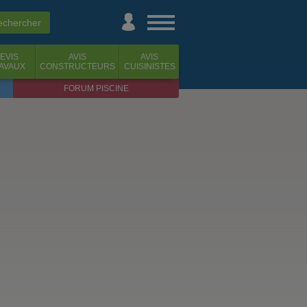
EVIS
AVIS
AVIS
AVAUX
CONSTRUCTEURS
CUISINISTES
FORUM PISCINE