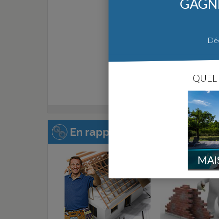
GAGNE
Déc
QUEL 
En rapport avec cette page :
MAI