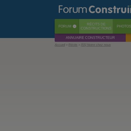
RÉCITS
DE
FORUM
PHOTO
‹
CONSTRUCTIONS
ANNUAIRE CONSTRUCTEUR
Accueil
Récits
[55] Notre chez nous