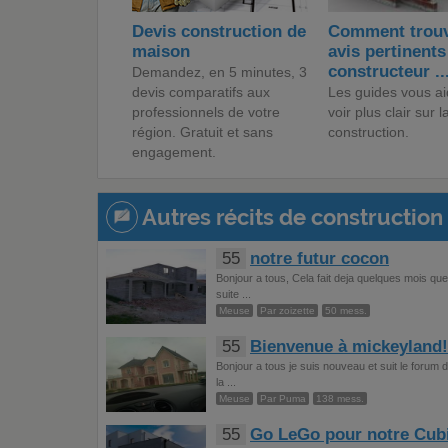
Devis construction de
Comment trouv
maison
avis pertinents
constructeur ..
Demandez, en 5 minutes, 3
devis comparatifs aux
Les guides vous ai
professionnels de votre
voir plus clair sur l
région. Gratuit et sans
construction.
engagement.
Autres récits de construction 
55
notre futur cocon
Bonjour a tous, Cela fait deja quelques mois que
suite ...
Meuse
Par zoizette
50 mess.
55
Bienvenue à mickeyland!!!
Bonjour a tous je suis nouveau et suit le forum 
la ...
Meuse
Par Puma
138 mess.
55
Go LeGo pour notre Cub