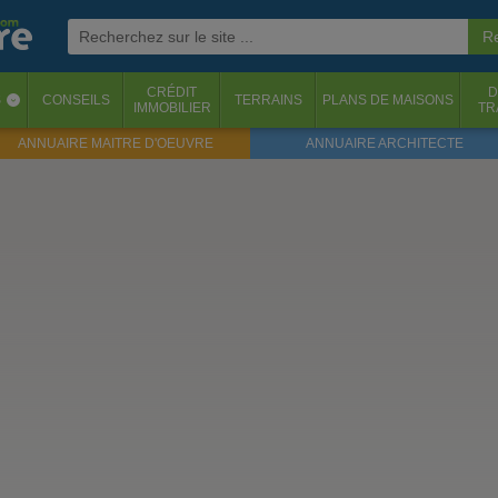
CRÉDIT
D
S
CONSEILS
TERRAINS
PLANS DE MAISONS
‹
IMMOBILIER
TR
ANNUAIRE MAITRE D'OEUVRE
ANNUAIRE ARCHITECTE