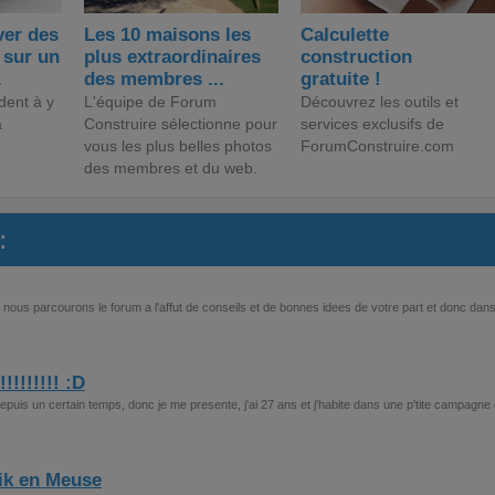
er des
Les 10 maisons les
Calculette
 sur un
plus extraordinaires
construction
.
des membres ...
gratuite !
dent à y
L'équipe de Forum
Découvrez les outils et
a
Construire sélectionne pour
services exclusifs de
vous les plus belles photos
ForumConstruire.com
des membres et du web.
:
 nous parcourons le forum a l'affut de conseils et de bonnes idees de votre part et donc dans
!!!!!!! :D
depuis un certain temps, donc je me presente, j'ai 27 ans et j'habite dans une p'tite campagne
ik en Meuse