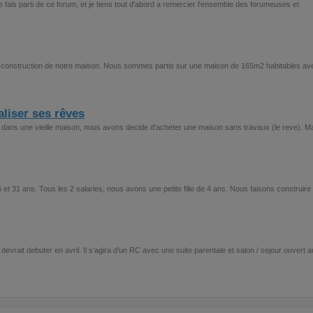
e fais parti de ce forum, et je tiens tout d'abord a remercier l'ensemble des forumeuses et
la construction de notre maison. Nous sommes partis sur une maison de 165m2 habitables av
aliser ses rêves
dans une vieille maison, nous avons decide d'acheter une maison sans travaux (le reve). M
t 31 ans. Tous les 2 salaries, nous avons une petite fille de 4 ans. Nous faisons construire
 devrait debuter en avril. Il s'agira d'un RC avec une suite parentale et salon / sejour ouvert a