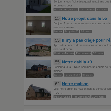
Bonjour a tous, Voila deja quasiment 2 ans que j
forumeurs pour ...
Bar Le Duc (Meuse)
Par Yeremies
95 mess.
55
Notre projet dans le 55
Bonjour, A notre tour nous nous lancons dans 
une tour centrale ...
Meuse
Par pixies55
76 mess.
55
Il n'y a pas d'âge pour ré
Apres des annees de renovations interminables 
cela s'est avere ...
Doulcon (Meuse)
Par Larasam
57 mess.
55
Notre dahlia <3
Bonjour a tous :) Nous sommes un couple de 26 e
maison ...
Meuse
Par jenn5592
95 mess.
62
Notre maison
Voici notre projet de maison dont la construction
RDC. ...
Pas De Calais
Par Lightbeam
1146 mess.