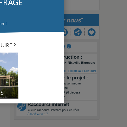
FFRAGE
"
Notre chez nous
"
ment
UIRE ?
Auteur :
remi955
Lieu de la construction :
FR
>
Grand-Est
>
Meuse
>
Nixeville Blercourt
Voir sur une carte
-
Projets aux alentours
Informations sur le projet :
Type de travaux :
Construction neuve
Label énergétique :
Aucune
IS
Surface habitable :
163m² (6 pièces)
Superficie terrain :
1597m²
Raccourci internet
Aucun raccourci internet pour ce récit.
A quoi ça sert ?