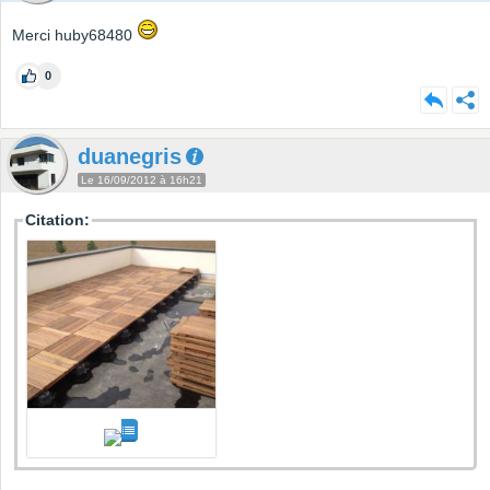
Merci huby68480
0
duanegris
Le 16/09/2012 à 16h21
Citation: