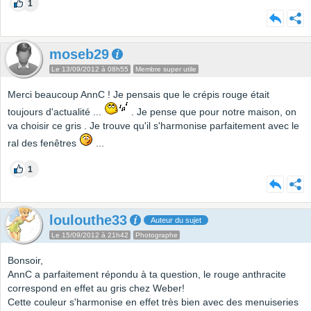
1
moseb29
Le 13/09/2012 à 08h55
Membre super utile
Merci beaucoup AnnC ! Je pensais que le crépis rouge était
toujours d'actualité ...
. Je pense que pour notre maison, on
va choisir ce gris . Je trouve qu'il s'harmonise parfaitement avec le
ral des fenêtres
...
1
loulouthe33
Auteur du sujet
Le 15/09/2012 à 21h42
Photographe
Bonsoir,
AnnC a parfaitement répondu à ta question, le rouge anthracite
correspond en effet au gris chez Weber!
Cette couleur s'harmonise en effet très bien avec des menuiseries