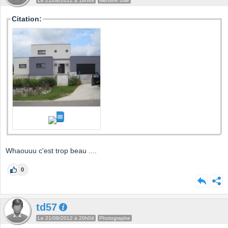
Le 21/08/2012 à 18h49
Membre utile
Citation:
Whaouuu c'est trop beau ....
0
td57
Le 21/08/2012 à 20h04
Photographe