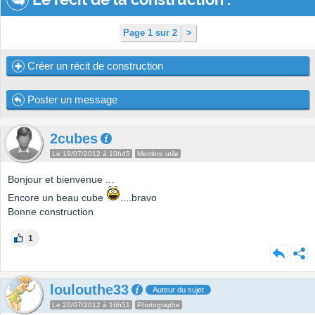
Page 1 sur 2
>
Créer un récit de construction
Poster un message
2cubes
Le 19/07/2012 à 10h45
Membre utile
Bonjour et bienvenue ...
Encore un beau cube
....bravo
Bonne construction
1
loulouthe33
Auteur du sujet
Le 20/07/2012 à 16h51
Photographe