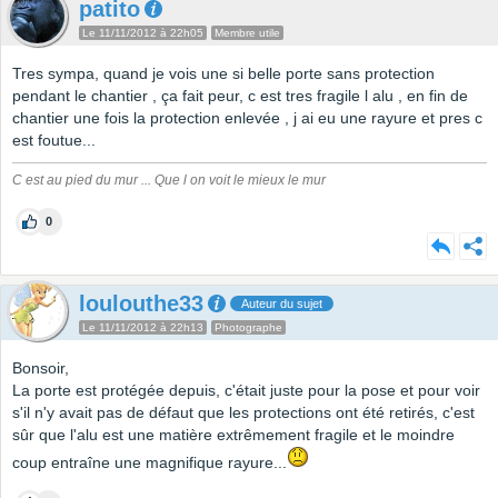
patito
Le 11/11/2012 à 22h05
Membre utile
Tres sympa, quand je vois une si belle porte sans protection
pendant le chantier , ça fait peur, c est tres fragile l alu , en fin de
chantier une fois la protection enlevée , j ai eu une rayure et pres c
est foutue...
C est au pied du mur ... Que l on voit le mieux le mur
0
loulouthe33
Auteur du sujet
Le 11/11/2012 à 22h13
Photographe
Bonsoir,
La porte est protégée depuis, c'était juste pour la pose et pour voir
s'il n'y avait pas de défaut que les protections ont été retirés, c'est
sûr que l'alu est une matière extrêmement fragile et le moindre
coup entraîne une magnifique rayure...