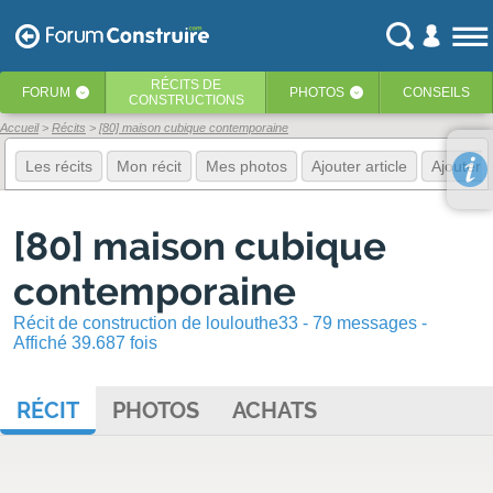
RÉCITS
DE
FORUM
PHOTOS
CONSEILS
‹
‹
CONSTRUCTIONS
Accueil
Récits
[80] maison cubique contemporaine
Les récits
Mon récit
Mes photos
Ajouter article
Ajouter 
[80] maison cubique
contemporaine
Récit de construction de loulouthe33 - 79 messages -
Affiché 39.687 fois
RÉCIT
PHOTOS
ACHATS