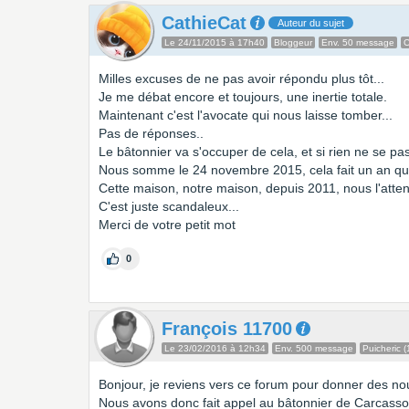
CathieCat
Auteur du sujet
Le 24/11/2015 à 17h40
Bloggeur
Env. 50 message
C
Milles excuses de ne pas avoir répondu plus tôt...
Je me débat encore et toujours, une inertie totale.
Maintenant c'est l'avocate qui nous laisse tomber...
Pas de réponses..
Le bâtonnier va s'occuper de cela, et si rien ne se p
Nous somme le 24 novembre 2015, cela fait un an que 
Cette maison, notre maison, depuis 2011, nous l'atte
C'est juste scandaleux...
Merci de votre petit mot
0
François 11700
Le 23/02/2016 à 12h34
Env. 500 message
Puicheric (
Bonjour, je reviens vers ce forum pour donner des no
Nous avons donc fait appel au bâtonnier de Carcasso