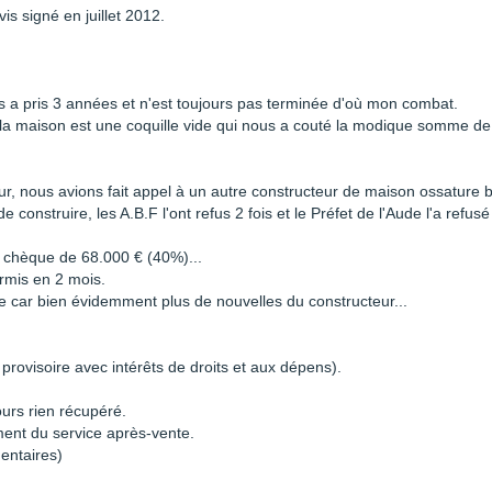
s signé en juillet 2012.
 a pris 3 années et n'est toujours pas terminée d'où mon combat.
et la maison est une coquille vide qui nous a couté la modique somme de
r, nous avions fait appel à un autre constructeur de maison ossature b
 construire, les A.B.F l'ont refus 2 fois et le Préfet de l'Aude l'a refusé
n chèque de 68.000 € (40%)...
ermis en 2 mois.
car bien évidemment plus de nouvelles du constructeur...
ovisoire avec intérêts de droits et aux dépens).
urs rien récupéré.
ment du service après-vente.
mentaires)