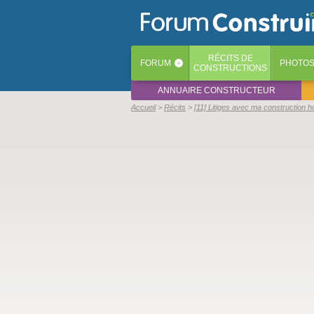
RÉCITS
DE
FORUM
PHOTO
‹
CONSTRUCTIONS
ANNUAIRE CONSTRUCTEUR
Accueil
Récits
[11] Litiges avec ma construction ho