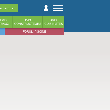
EVIS
AVIS
AVIS
AVAUX
CONSTRUCTEURS
CUISINISTES
FORUM PISCINE