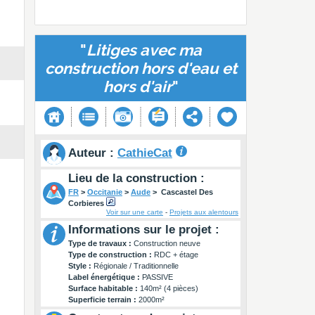
"
Litiges avec ma
construction hors d'eau et
hors d'air
"
Auteur :
CathieCat
Lieu de la construction :
FR
>
Occitanie
>
Aude
>
Cascastel Des
Corbieres
Voir sur une carte
-
Projets aux alentours
Informations sur le projet :
Type de travaux :
Construction neuve
Type de construction :
RDC + étage
Style :
Régionale / Traditionnelle
Label énergétique :
PASSIVE
Surface habitable :
140m² (4 pièces)
Superficie terrain :
2000m²