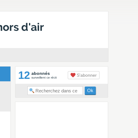
ors d'air
12
abonnés
S'abonner
surveillent ce récit