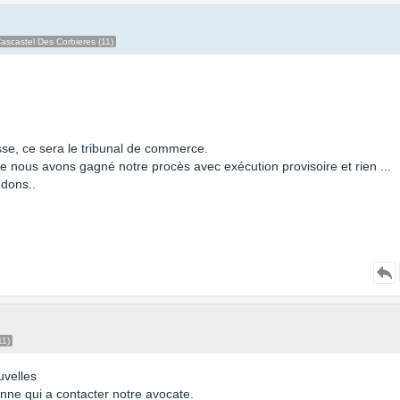
ascastel Des Corbieres (11)
asse, ce sera le tribunal de commerce.
nous avons gagné notre procès avec exécution provisoire et rien ...
ndons..
11)
uvelles
nne qui a contacter notre avocate.