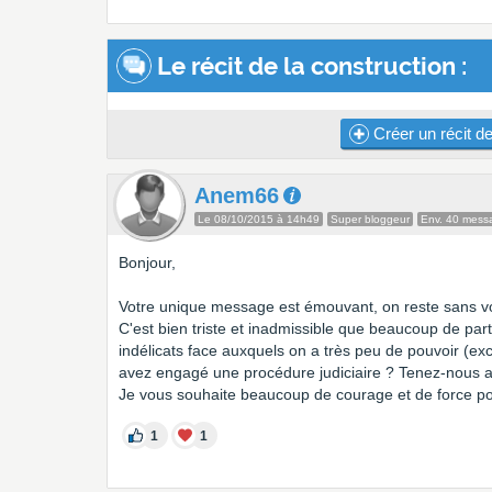
Le récit de la construction :
Créer un récit de
Anem66
Le 08/10/2015 à 14h49
Super bloggeur
Env. 40 mess
Bonjour,
Votre unique message est émouvant, on reste sans vo
C'est bien triste et inadmissible que beaucoup de part
indélicats face auxquels on a très peu de pouvoir (exc
avez engagé une procédure judiciaire ? Tenez-nous a
Je vous souhaite beaucoup de courage et de force po
1
1