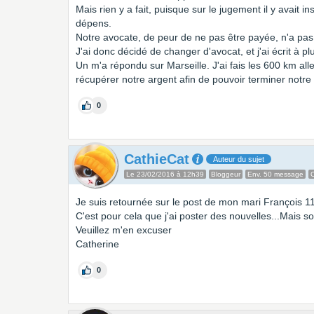
Mais rien y a fait, puisque sur le jugement il y avait 
dépens.
Notre avocate, de peur de ne pas être payée, n'a pas v
J'ai donc décidé de changer d'avocat, et j'ai écrit à 
Un m'a répondu sur Marseille. J'ai fais les 600 km all
récupérer notre argent afin de pouvoir terminer notre
0
CathieCat
Auteur du sujet
Le 23/02/2016 à 12h39
Bloggeur
Env. 50 message
C
Je suis retournée sur le post de mon mari François 11
C'est pour cela que j'ai poster des nouvelles...Mais 
Veuillez m'en excuser
Catherine
0