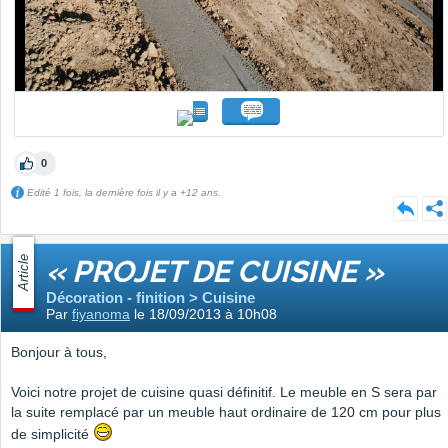
0
Edité 1 fois, la dernière fois il y a +12 ans.
Article
« PROJET DE CUISINE »
Décoration - finition > Cuisine
Par
fiyanoma
le 18/09/2013 à 10h08
Bonjour à tous,
Voici notre projet de cuisine quasi définitif. Le meuble en S sera par
la suite remplacé par un meuble haut ordinaire de 120 cm pour plus
de simplicité