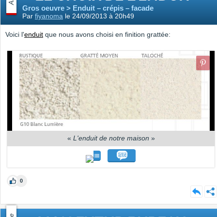
Gros oeuvre > Enduit – crépis – facade
Par
fiyanoma
le 24/09/2013 à 20h49
Voici l'
enduit
que nous avons choisi en finition grattée:
«
L'enduit de notre maison
»
0