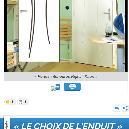
«
Portes intérieures Righini Kaori
»
1
1
Article
« LE CHOIX DE L'ENDUIT »