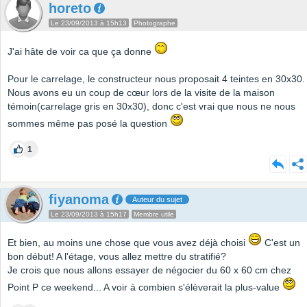
horeto
Le 23/09/2013 à 15h13
Photographe
J'ai hâte de voir ca que ça donne
Pour le carrelage, le constructeur nous proposait 4 teintes en 30x30.
Nous avons eu un coup de cœur lors de la visite de la maison
témoin(carrelage gris en 30x30), donc c'est vrai que nous ne nous
sommes même pas posé la question
1
fiyanoma
Auteur du sujet
Le 23/09/2013 à 15h17
Membre utile
Et bien, au moins une chose que vous avez déjà choisi
C'est un
bon début! A l'étage, vous allez mettre du stratifié?
Je crois que nous allons essayer de négocier du 60 x 60 cm chez
Point P ce weekend... A voir à combien s'élèverait la plus-value