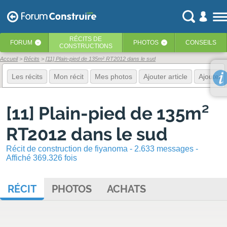
RÉCITS
DE
FORUM
PHOTOS
CONSEILS
‹
‹
CONSTRUCTIONS
Accueil
Récits
[11] Plain-pied de 135m² RT2012 dans le sud
Les récits
Mon récit
Mes photos
Ajouter article
Ajouter 
[11] Plain-pied de 135m²
RT2012 dans le sud
Récit de construction de fiyanoma - 2.633 messages -
Affiché 369.326 fois
RÉCIT
PHOTOS
ACHATS