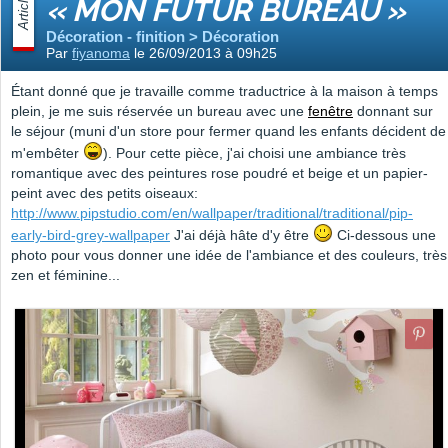
Article
« MON FUTUR BUREAU »
Décoration - finition > Décoration
Par
fiyanoma
le 26/09/2013 à 09h25
Étant donné que je travaille comme traductrice à la maison à temps
plein, je me suis réservée un bureau avec une
fenêtre
donnant sur
le séjour (muni d'un store pour fermer quand les enfants décident de
m'embêter
). Pour cette pièce, j'ai choisi une ambiance très
romantique avec des peintures rose poudré et beige et un papier-
peint avec des petits oiseaux:
http://www.pipstudio.com/en/wallpaper/traditional/traditional/pip-
early-bird-grey-wallpaper
J'ai déjà hâte d'y être
Ci-dessous une
photo pour vous donner une idée de l'ambiance et des couleurs, très
zen et féminine...