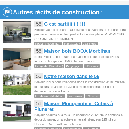
Autres récits de construction :
56
C est partiiiiii !!!!!
Bonjour, Je me presente, Stephanie nous venons de vendre notre
premiere maison de plein pied et tout en toit plat et REPARTONS
SUR UNE AUTRE MAISON ...
Nostang (Morbihan)
Par tazsauv
172 mess.
56
Maison bois BOOA Morbihan
Notre Projet se porte sur une maison bois de plain pied Nous
avons un budget de 315000 terrain compris.
Languidic (Morbihan)
Par jayjey36
112 mess.
56
Notre maison dans le 56
Bonjour, Nous nous relancons dans la construction d'une maison,
et toujours a Landevant avec le meme constructeur que la
derniere fois, cette fois la ...
Landevant (Morbihan)
Par Fauvax
278 mess.
56
Maison Monopente et Cubes à
Pluneret
Bonjour a toutes et a tous Fin decembre 2012: Nous sommes au
debut du projet, on a achete un terrain d'environ 725m2 sur
Pluneret. On travaille actuellement ...
Pluneret (Morbihan)
Par cmrugby
2931 mess.