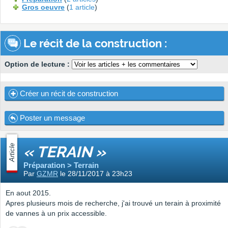
Gros oeuvre
(
1 article
)
Le récit de la construction :
Option de lecture :
Créer un récit de construction
Poster un message
Article
« TERAIN »
Préparation > Terrain
Par
GZMR
le 28/11/2017 à 23h23
En aout 2015.
Apres plusieurs mois de recherche, j'ai trouvé un terain à proximité
de vannes à un prix accessible.