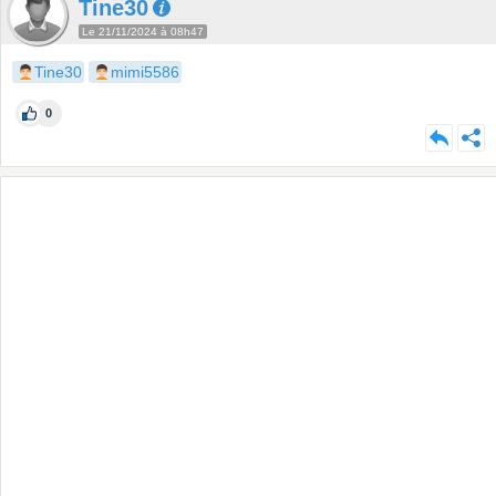
Tine30
Le 21/11/2024 à 08h47
Tine30
mimi5586
0