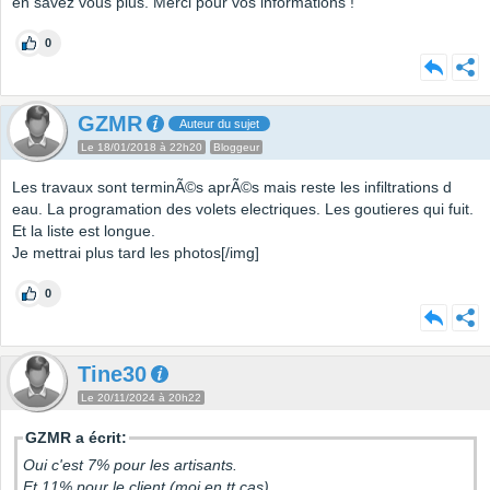
en savez vous plus. Merci pour vos informations !
0
GZMR
Auteur du sujet
Le 18/01/2018 à 22h20
Bloggeur
Les travaux sont terminÃ©s aprÃ©s mais reste les infiltrations d
eau. La programation des volets electriques. Les goutieres qui fuit.
Et la liste est longue.
Je mettrai plus tard les photos[/img]
0
Tine30
Le 20/11/2024 à 20h22
GZMR a écrit:
Oui c'est 7% pour les artisants.
Et 11% pour le client (moi en tt cas).