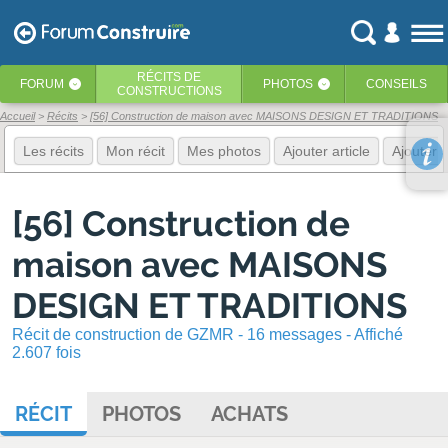
RÉCITS
DE
FORUM
PHOTOS
CONSEILS
‹
‹
CONSTRUCTIONS
Accueil
Récits
[56] Construction de maison avec MAISONS DESIGN ET TRADITIONS
Les récits
Mon récit
Mes photos
Ajouter article
Ajouter 
[56] Construction de
maison avec MAISONS
DESIGN ET TRADITIONS
Récit de construction de GZMR - 16 messages - Affiché
2.607 fois
RÉCIT
PHOTOS
ACHATS