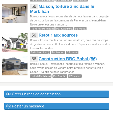
56
Maison, toiture zinc dans le
Morbihan
Bonjour a tous Nous avons decide de nous lancer dans un projet
de construction sur la commune de Pluneret dans le morbihan.
Notre projet est une maison ...
Pluneret (Morbihan)
Par Kalodrima
95 mess.
56
Retour aux sources
Bonjour les internautes du Forum Construire, ca a mis du temps
de gestation mais cette fois c'est parti. D'apres le conducteur des
travaux les fouilles ...
Belz (Morbihan)
Par lanbelz
39 mess.
56
Construction BBC Bohal (56)
Bonjour a tous, Travaillant a Ploermel et ma femme a Vannes,
nous avons decide de vendre notre premiere construction a
Caden (56) afin de nous rapprocher ...
Bohal (Morbihan)
Par Arno56
129 mess.
Créer un récit de construction
Poster un message