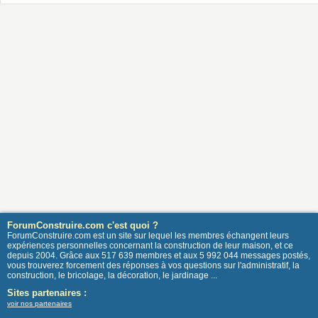
ForumConstruire.com c'est quoi ?
ForumConstruire.com est un site sur lequel les membres échangent leurs
expériences personnelles concernant la construction de leur maison, et ce
depuis 2004. Grâce aux 517 639 membres et aux 5 992 044 messages postés,
vous trouverez forcement des réponses à vos questions sur l'administratif, la
construction, le bricolage, la décoration, le jardinage ...
Sites partenaires :
voir nos partenaires