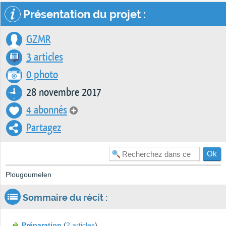
Présentation du projet :
GZMR
3 articles
0 photo
28 novembre 2017
4 abonnés
Partagez
Plougoumelen
Sommaire du récit :
Préparation
(
2 articles
)