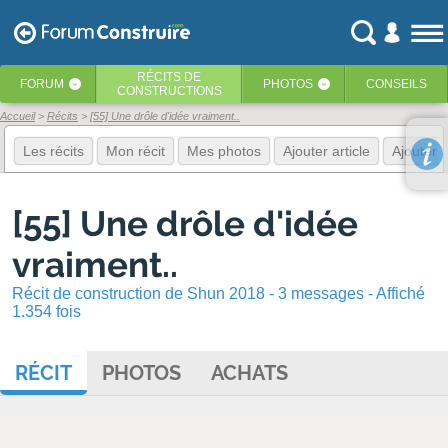
RÉCITS
DE
FORUM
PHOTOS
CONSEILS
‹
‹
CONSTRUCTIONS
Accueil
Récits
[55] Une drôle d'idée vraiment..
Les récits
Mon récit
Mes photos
Ajouter article
Ajouter 
[55] Une drôle d'idée
vraiment..
Récit de construction de Shun 2018 - 3 messages - Affiché
1.354 fois
RÉCIT
PHOTOS
ACHATS