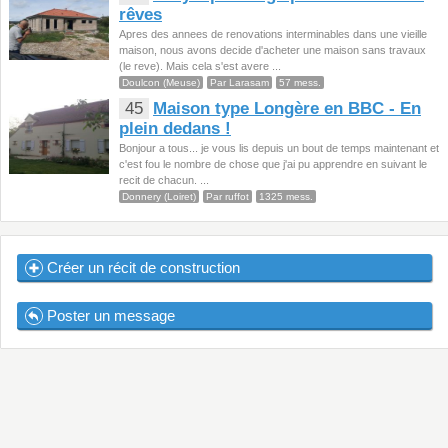
rêves
Apres des annees de renovations interminables dans une vieille
maison, nous avons decide d'acheter une maison sans travaux
(le reve). Mais cela s'est avere ...
Doulcon (Meuse)
Par Larasam
57 mess.
45
Maison type Longère en BBC - En
plein dedans !
Bonjour a tous... je vous lis depuis un bout de temps maintenant et
c'est fou le nombre de chose que j'ai pu apprendre en suivant le
recit de chacun. ...
Donnery (Loiret)
Par ruffot
1325 mess.
Créer un récit de construction
Poster un message