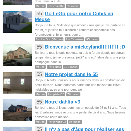
donc dans la suite ...
Meuse
Par zoizette
50 mess.
55
Go LeGo pour notre Cubik en
Meuse
Bonjour a tous, Voila deja quasiment 2 ans que je fais parti de ce
forum, et je tiens tout d'abord a remercier l'ensemble des
forumeuses et forumeurs pour ...
Bar Le Duc (Meuse)
Par Yeremies
95 mess.
55
Bienvenue à mickeyland!!!!!!!!!! :D
Bonjour a tous je suis nouveau et suit le forum depuis un certain
temps, donc je me presente, j'ai 27 ans et j'habite dans une p'tite
campagne dans la ...
Meuse
Par Puma
138 mess.
55
Notre projet dans le 55
Bonjour, A notre tour nous nous lancons dans la construction de
notre maison. Nous sommes partis sur une maison de 165m2
habitables avec une tour centrale ...
Meuse
Par pixies55
76 mess.
55
Notre dahlia <3
Bonjour a tous :) Nous sommes un couple de 26 et 31 ans. Tous
les 2 salaries, nous avons une petite fille de 4 ans. Nous faisons
construire notre maison ...
Meuse
Par jenn5592
95 mess.
55
Il n'y a pas d'âge pour réaliser ses