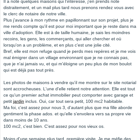
Il a noté quelques maisons qui l'intéresse, j'en prends note
distraitement, et un mail plus tard nous prenons rendez vous avec
le clerc de notaire de notre ville.
Plus j'avance à mon rythme en papillonnant sur son projet, plus je
me rends compte qu'il est pour moi important que je reste dans ma
ville d'adoption. Elle est à de taille humaine, je sais les moindres
recoins, les gens, les commerçants, qui aller chercher et où
lorsqu'on a un problème, et en plus c'est une jolie cité.
Bref, elle est mon refuge quand je perds mes repères et je me vois
mal émigrer dans un village environnant que je ne connais pas,
que je n'ai jamais vu, et qui m'éloigne un peu plus de mon boulot
qui est déjà pas tout près.
Les photos de maisons à vendre qu'il me montre sur le site notarial
sont accrocheuses. L'une d'elle retient notre attention. Elle est tout
ce qu'un premier achat immobilier peut comporter avec garage et
petit
jardin
inclus. Oui, car tout sera petit, 100 mc2 habitable.
Ma foi, c'est assez pour nous 3, d'autant plus que ma fille aborde
gentiment la phase ados. et qu'elle s'envolera vers sa propre vie
dans moins de 10 ans.
100 mc2, c'est bien. C'est assez pour nos vieux os.
Moins d'une semaine plus tard, première visite. Je me méfie des