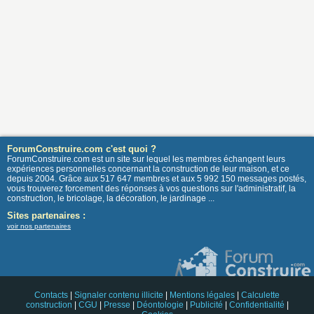
ForumConstruire.com c'est quoi ?
ForumConstruire.com est un site sur lequel les membres échangent leurs
expériences personnelles concernant la construction de leur maison, et ce
depuis 2004. Grâce aux 517 647 membres et aux 5 992 150 messages postés,
vous trouverez forcement des réponses à vos questions sur l'administratif, la
construction, le bricolage, la décoration, le jardinage ...
Sites partenaires :
voir nos partenaires
Contacts
|
Signaler contenu illicite
|
Mentions légales
|
Calculette
construction
|
CGU
|
Presse
|
Déontologie
|
Publicité
|
Confidentialité
|