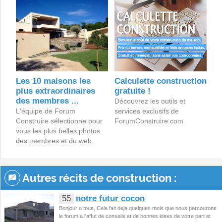
Les 10 maisons les
Calculette construction
plus extraordinaires
gratuite !
des membres ...
Découvrez les outils et
L'équipe de Forum
services exclusifs de
Construire sélectionne pour
ForumConstruire.com
vous les plus belles photos
des membres et du web.
Autres récits de construction :
55
notre futur cocon
Bonjour a tous, Cela fait deja quelques mois que nous parcourons
le forum a l'affut de conseils et de bonnes idees de votre part et