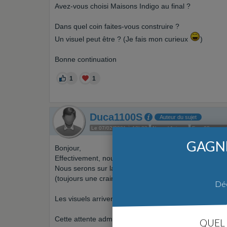
Avez-vous choisi Maisons Indigo au final ?
Dans quel coin faites-vous construire ?
Un visuel peut être ? (Je fais mon curieux
)
Bonne continuation
1
1
Duca1100S
Auteur du sujet
Le 07/02/2021 à 10h23
Nouvel Aviseur
Env. 20 mess
GAGNE
Bonjour,
Effectivement, nous travaillons sur le dossier avec Vic
Nous serons sur la métropole Sud Lille (Seclin/Carvin
(toujours une crainte de reperage éventuel pour vols
Déc
Les visuels arriveront prochainement ?
Cette attente administrative est longue en tout cas... 
QUEL 