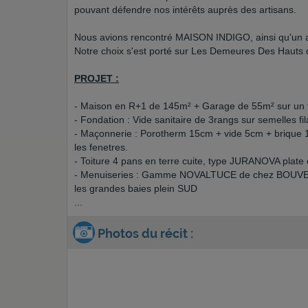
pouvant défendre nos intérêts auprès des artisans.
Nous avions rencontré MAISON INDIGO, ainsi qu'un 
Notre choix s'est porté sur Les Demeures Des Hauts
PROJET :
- Maison en R+1 de 145m² + Garage de 55m² sur un te
- Fondation : Vide sanitaire de 3rangs sur semelles fi
- Maçonnerie : Porotherm 15cm + vide 5cm + brique 
les fenetres.
- Toiture 4 pans en terre cuite, type JURANOVA plate 
- Menuiseries : Gamme NOVALTUCE de chez BOUVET. V
les grandes baies plein SUD
...
Photos du récit :