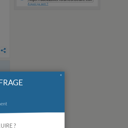
A quoi ça sert ?
×
FFRAGE
ment
UIRE ?