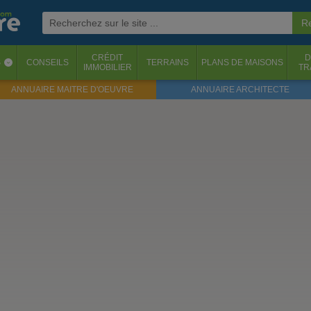
CRÉDIT
D
S
CONSEILS
TERRAINS
PLANS DE MAISONS
‹
IMMOBILIER
TR
ANNUAIRE MAITRE D'OEUVRE
ANNUAIRE ARCHITECTE