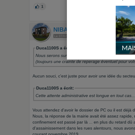
1
NIBACHE
Le 07/02/2021 à 11h26
Membre utile
Env. 700 messa
MAI
Duca1100S a écrit:
Nous serons sur la métropole Sud Lille (Seclin/Carv
(toujours une crainte de reperage éventuel pour vol
Aucun souci, c'est juste pour avoir une idée du secteu
Duca1100S a écrit:
Cette attente administrative est longue en tout cas..
Vous attendez d'avoir le dossier de PC ou il est déjà 
Nous, la réponse de la mairie avait été assez rapide, m
confinement est passé par là ... en plus du retard dû 
d'assainissement dans les rues alentours, nous avons
courant novembre 2019 ...