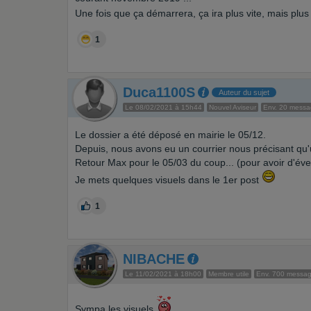
Une fois que ça démarrera, ça ira plus vite, mais plu
1
Duca1100S
Auteur du sujet
Le 08/02/2021 à 15h44
Nouvel Aviseur
Env. 20 mess
Le dossier a été déposé en mairie le 05/12.
Depuis, nous avons eu un courrier nous précisant qu
Retour Max pour le 05/03 du coup... (pour avoir d'év
Je mets quelques visuels dans le 1er post
1
NIBACHE
Le 11/02/2021 à 18h00
Membre utile
Env. 700 messa
Sympa les visuels