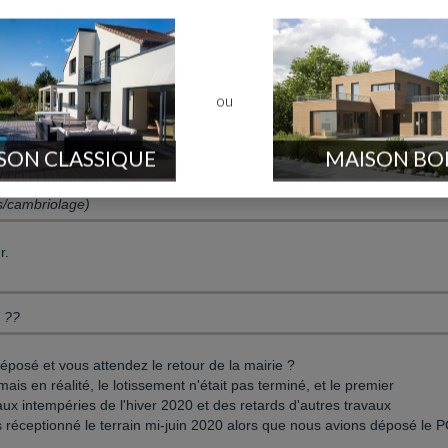
ou
ge
Nord
SON CLASSIQUE
MAISON BO
in) mais je ne souhaite pas communiquer la ville précisément.
s/cambriolage)
r.
. ??
déposé et vous attendez le retour de la mairie ?
ais en réalité, le lotissement n'était pas terminé, et le premier
aux intempéries de l'hiver 2020 et des retards d'autres travaux
 réceptionné le terrain mi-juin 2020 alors que nous avions déposé le 