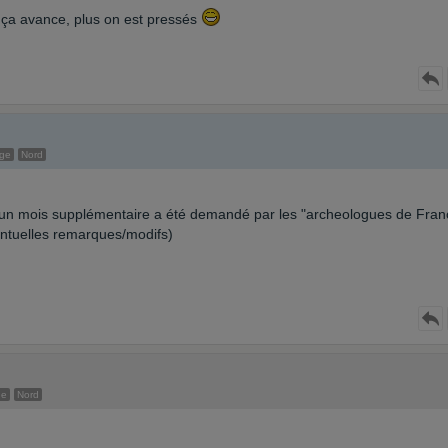
s ça avance, plus on est pressés
age
Nord
'un mois supplémentaire a été demandé par les "archeologues de Fran
entuelles remarques/modifs)
ge
Nord