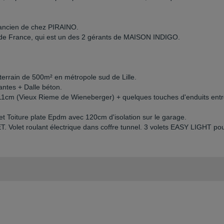
ancien de chez PIRAINO.
 de France, qui est un des 2 gérants de MAISON INDIGO.
rrain de 500m² en métropole sud de Lille.
lantes + Dalle béton.
11cm (Vieux Rieme de Wieneberger) + quelques touches d'enduits ent
et Toiture plate Epdm avec 120cm d'isolation sur le garage.
olet roulant électrique dans coffre tunnel. 3 volets EASY LIGHT po