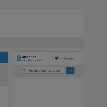
8
abonnés
S'abonner
surveillent ce récit