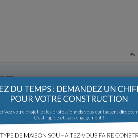
age
Nord
Z DU TEMPS : DEMANDEZ UN CHI
POUR VOTRE CONSTRUCTION
tor Martins.
) mais je ne souhaite pas communiquer la ville précisément.
/cambriolage)
rivez votre projet, et les professionnels vous contactent directe
C'est rapide et sans engagement !
??
TYPE DE MAISON SOUHAITEZ-VOUS FAIRE CONSTR