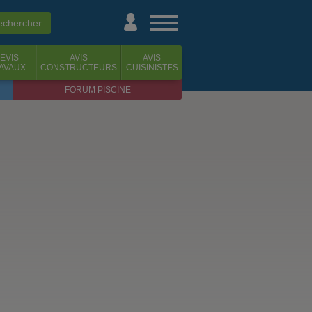
EVIS
AVIS
AVIS
AVAUX
CONSTRUCTEURS
CUISINISTES
FORUM PISCINE