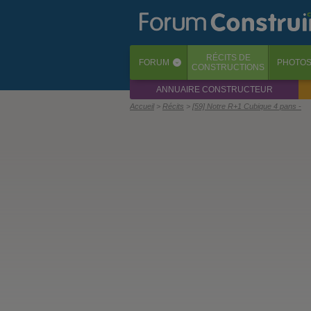
RÉCITS
DE
FORUM
PHOTO
‹
CONSTRUCTIONS
ANNUAIRE CONSTRUCTEUR
Accueil
Récits
[59] Notre R+1 Cubique 4 pans -