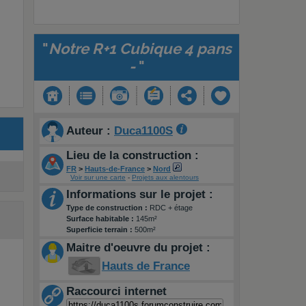
"
Notre R+1 Cubique 4 pans
-
"
Auteur :
Duca1100S
Lieu de la construction :
FR
>
Hauts-de-France
>
Nord
Voir sur une carte
-
Projets aux alentours
Informations sur le projet :
Type de construction :
RDC + étage
Surface habitable :
145m²
Superficie terrain :
500m²
Maitre d'oeuvre du projet :
Hauts de France
Raccourci internet