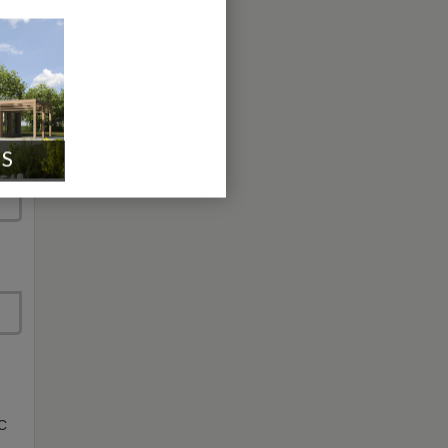
IS
PC