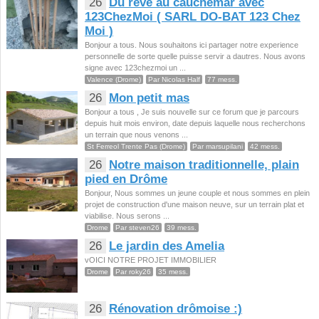
26
Du rêve au cauchemar avec
123ChezMoi ( SARL DO-BAT 123 Chez
Moi )
Bonjour a tous. Nous souhaitons ici partager notre experience
personnelle de sorte quelle puisse servir a dautres. Nous avons
signe avec 123chezmoi un ...
Valence (Drome)
Par Nicolas Half
77 mess.
26
Mon petit mas
Bonjour a tous , Je suis nouvelle sur ce forum que je parcours
depuis huit mois environ, date depuis laquelle nous recherchons
un terrain que nous venons ...
St Ferreol Trente Pas (Drome)
Par marsupilani
42 mess.
26
Notre maison traditionnelle, plain
pied en Drôme
Bonjour, Nous sommes un jeune couple et nous sommes en plein
projet de construction d'une maison neuve, sur un terrain plat et
viabilise. Nous serons ...
Drome
Par steven26
39 mess.
26
Le jardin des Amelia
vOICI NOTRE PROJET IMMOBILIER
Drome
Par roky26
35 mess.
26
Rénovation drômoise :)