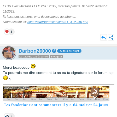
CCMI avec Maisons LELIEVRE: 2019, livraison prévue: 01/2022, livraison:
11/2022.
Ils faisaient les morts, on a du les mettre au tribunal.
Notre histoire ici:
https://www.forumconstruire.
[...]
t-35960.php
1
Darbon26000
Auteur du sujet
Le 18/03/2021 à 10h07
Bloggeur
Merci beaucoup
Tu pourrais me dire comment tu as eu ta signature sur le forum stp
?
0