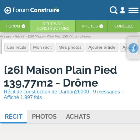
RÉCITS
DE
FORUM
PHOTOS
CONSEILS
‹
‹
CONSTRUCTIONS
Accueil
Récits
[26] Maison Plain Pied 139,77m2 - Drôme
Les récits
Mon récit
Mes photos
Ajouter article
Ajouter 
[26] Maison Plain Pied
139,77m2 - Drôme
Récit de construction de Darbon26000 - 9 messages -
Affiché 1.997 fois
RÉCIT
PHOTOS
ACHATS