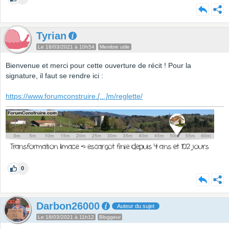
Tyrian
Le 18/03/2021 à 10h54
Membre utile
Bienvenue et merci pour cette ouverture de récit ! Pour la
signature, il faut se rendre ici :
https://www.forumconstruire.
[...]
m/reglette/
0
Darbon26000
Auteur du sujet
Le 18/03/2021 à 11h12
Bloggeur