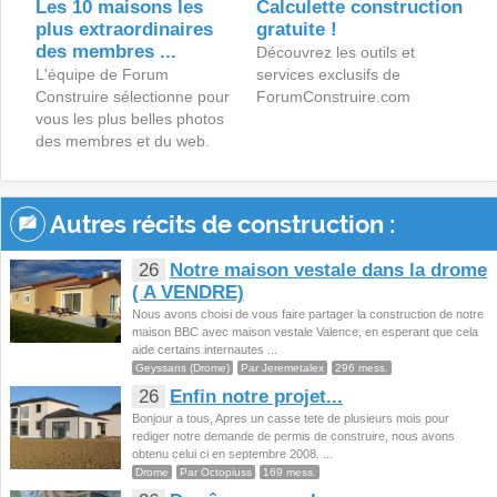
Les 10 maisons les
Calculette construction
plus extraordinaires
gratuite !
des membres ...
Découvrez les outils et
L'équipe de Forum
services exclusifs de
Construire sélectionne pour
ForumConstruire.com
vous les plus belles photos
des membres et du web.
Autres récits de construction :
26
Notre maison vestale dans la drome
( A VENDRE)
Nous avons choisi de vous faire partager la construction de notre
maison BBC avec maison vestale Valence, en esperant que cela
aide certains internautes ...
Geyssans (Drome)
Par Jeremetalex
296 mess.
26
Enfin notre projet...
Bonjour a tous, Apres un casse tete de plusieurs mois pour
rediger notre demande de permis de construire, nous avons
obtenu celui ci en septembre 2008. ...
Drome
Par Octopiuss
169 mess.