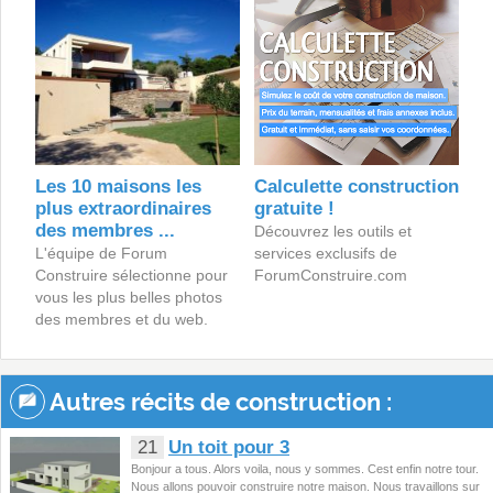
Les 10 maisons les
Calculette construction
plus extraordinaires
gratuite !
des membres ...
Découvrez les outils et
L'équipe de Forum
services exclusifs de
Construire sélectionne pour
ForumConstruire.com
vous les plus belles photos
des membres et du web.
Autres récits de construction :
21
Un toit pour 3
Bonjour a tous. Alors voila, nous y sommes. Cest enfin notre tour.
Nous allons pouvoir construire notre maison. Nous travaillons sur