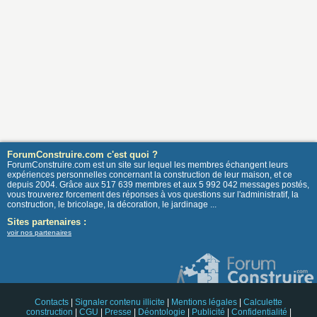
ForumConstruire.com c'est quoi ?
ForumConstruire.com est un site sur lequel les membres échangent leurs
expériences personnelles concernant la construction de leur maison, et ce
depuis 2004. Grâce aux 517 639 membres et aux 5 992 042 messages postés,
vous trouverez forcement des réponses à vos questions sur l'administratif, la
construction, le bricolage, la décoration, le jardinage ...
Sites partenaires :
voir nos partenaires
Contacts
|
Signaler contenu illicite
|
Mentions légales
|
Calculette
construction
|
CGU
|
Presse
|
Déontologie
|
Publicité
|
Confidentialité
|