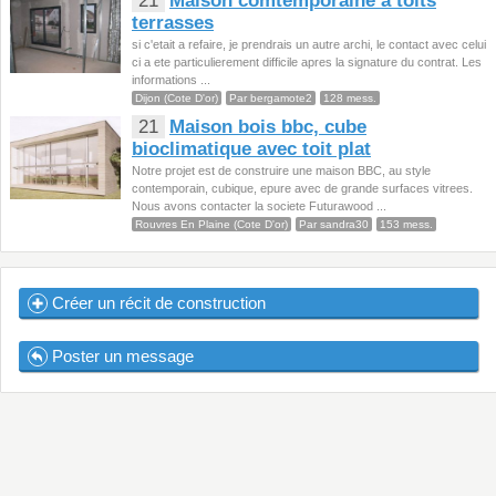
21
Maison comtemporaine a toits
terrasses
si c'etait a refaire, je prendrais un autre archi, le contact avec celui
ci a ete particulierement difficile apres la signature du contrat. Les
informations ...
Dijon (Cote D'or)
Par bergamote2
128 mess.
21
Maison bois bbc, cube
bioclimatique avec toit plat
Notre projet est de construire une maison BBC, au style
contemporain, cubique, epure avec de grande surfaces vitrees.
Nous avons contacter la societe Futurawood ...
Rouvres En Plaine (Cote D'or)
Par sandra30
153 mess.
Créer un récit de construction
Poster un message