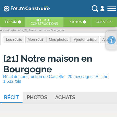
RÉCITS
DE
FORUM
PHOTOS
CONSEILS
‹
‹
CONSTRUCTIONS
Accueil
Récits
[21] Notre maison en Bourgogne
Les récits
Mon récit
Mes photos
Ajouter article
Ajouter 
[21] Notre maison en
Bourgogne
Récit de construction de Castelle - 20 messages - Affiché
1.632 fois
RÉCIT
PHOTOS
ACHATS