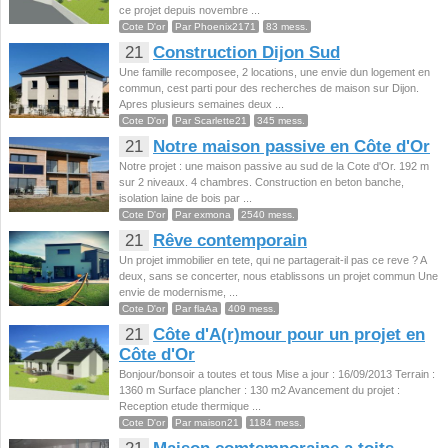
ce projet depuis novembre ...
Cote D'or
Par Phoenix2171
83 mess.
21
Construction Dijon Sud
Une famille recomposee, 2 locations, une envie dun logement en
commun, cest parti pour des recherches de maison sur Dijon.
Apres plusieurs semaines deux ...
Cote D'or
Par Scarlette21
345 mess.
21
Notre maison passive en Côte d'Or
Notre projet : une maison passive au sud de la Cote d'Or. 192 m
sur 2 niveaux. 4 chambres. Construction en beton banche,
isolation laine de bois par ...
Cote D'or
Par exmona
2540 mess.
21
Rêve contemporain
Un projet immobilier en tete, qui ne partagerait-il pas ce reve ? A
deux, sans se concerter, nous etablissons un projet commun Une
envie de modernisme, ...
Cote D'or
Par flaAa
409 mess.
21
Côte d'A(r)mour pour un projet en
Côte d'Or
Bonjour/bonsoir a toutes et tous Mise a jour : 16/09/2013 Terrain :
1360 m Surface plancher : 130 m2 Avancement du projet :
Reception etude thermique ...
Cote D'or
Par maison21
1184 mess.