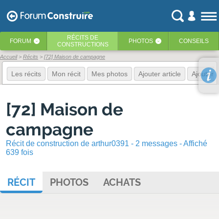
RÉCITS
DE
FORUM
PHOTOS
CONSEILS
‹
‹
CONSTRUCTIONS
Accueil
Récits
[72] Maison de campagne
Les récits
Mon récit
Mes photos
Ajouter article
Ajouter 
[72] Maison de
campagne
Récit de construction de arthur0391 - 2 messages - Affiché
639 fois
RÉCIT
PHOTOS
ACHATS