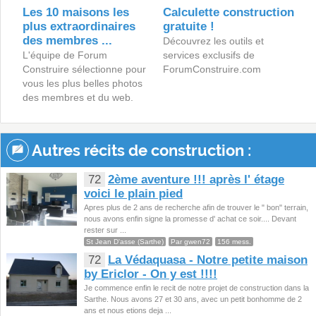
Les 10 maisons les
Calculette construction
plus extraordinaires
gratuite !
des membres ...
Découvrez les outils et
L'équipe de Forum
services exclusifs de
Construire sélectionne pour
ForumConstruire.com
vous les plus belles photos
des membres et du web.
Autres récits de construction :
72
2ème aventure !!! après l' étage
voici le plain pied
Apres plus de 2 ans de recherche afin de trouver le " bon" terrain,
nous avons enfin signe la promesse d' achat ce soir.... Devant
rester sur ...
St Jean D'asse (Sarthe)
Par gwen72
156 mess.
72
La Védaquasa - Notre petite maison
by Ericlor - On y est !!!!
Je commence enfin le recit de notre projet de construction dans la
Sarthe. Nous avons 27 et 30 ans, avec un petit bonhomme de 2
ans et nous etions deja ...