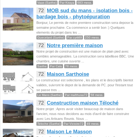
Vaas (Sarthe)
Par Kiraya
683 mess.
72
MOB sud du mans - isolation bois -
bardage bois - phytoépuration
Bonjour, Le permis de notre premiere construction sera depose la
semaine prochaine. Ca commence a sentir bon :) Quelques
elements du projet dans les ...
Guecelard (Sarthe)
Par cyril49
250 mess.
72
Notre première maison
Notre projet de construction est une maison de plain pied avec
combles amenageables. La construction sera labellisee BBC. Une
chambre, une cuisine ouverte ...
Sarthe
Par Calu
78 mess.
72
Maison Sarthoise
Le constructeur est selectionne , les plans et le descriptifs bientot
valides, suivront le depot de la demande de PC. pour l'instant tout
se passe tres ...
Le Mans (Sarthe)
Par mafrhusa72
58 mess.
72
Construction maison Téloché
Notre projet : Apres avoir visiter beaucoup de maison dans
l'ancien, nous nous decidons au mois d'avril de faire construire
avec Les Artisans Reunis. Nous ...
Teloche (Sarthe)
Par Victoire72
49 mess.
72
Maison Le Masson