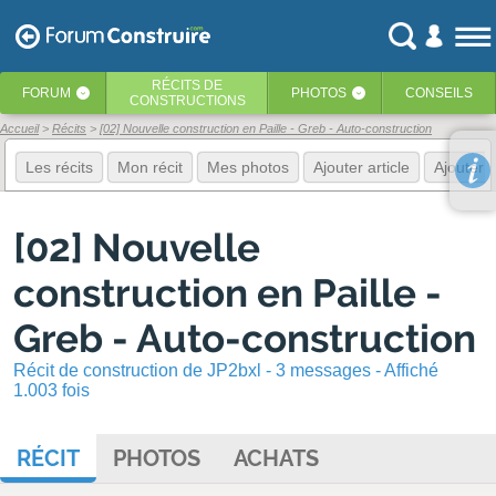
RÉCITS
DE
FORUM
PHOTOS
CONSEILS
‹
‹
CONSTRUCTIONS
Accueil
Récits
[02] Nouvelle construction en Paille - Greb - Auto-construction
Les récits
Mon récit
Mes photos
Ajouter article
Ajouter 
[02] Nouvelle
construction en Paille -
Greb - Auto-construction
Récit de construction de JP2bxl - 3 messages - Affiché
1.003 fois
RÉCIT
PHOTOS
ACHATS