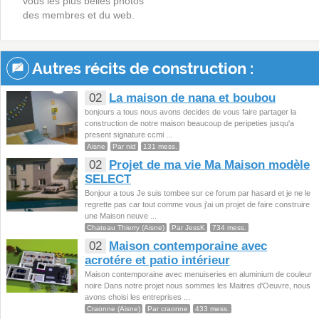
vous les plus belles photos
des membres et du web.
Autres récits de construction :
02
La maison de nana et boubou
bonjours a tous nous avons decides de vous faire partager la
construction de notre maison beaucoup de peripeties jusqu'a
present signature ccmi ...
Aisne
Par nid
131 mess.
02
Projet de ma vie Ma Maison modèle
SELECT
Bonjour a tous Je suis tombee sur ce forum par hasard et je ne le
regrette pas car tout comme vous j'ai un projet de faire construire
une Maison neuve ...
Chateau Thierry (Aisne)
Par JessK
734 mess.
02
Maison contemporaine avec
acrotére et patio intérieur
Maison contemporaine avec menuiseries en aluminium de couleur
noire Dans notre projet nous sommes les Maitres d'Oeuvre, nous
avons choisi les entreprises ...
Craonne (Aisne)
Par craonne
433 mess.