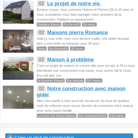
02
Le projet de notre vie.
Bonjour a tous, nous sommes Helene et Florent (26 et 24 ans) et
nous souhaitons vous faire partager notre aventure de la
construction. Habitant un appartement ...
Etreillers (Aisne)
Par flo-ln02
38 mess.
02
Maisons pierre Romance
Voila j'y suis enfin, mon reve devient realite, une petite bicoque
bien a moi (enfin au banquier pour 30 ans)
Aisne
Par birman93
36 mess.
02
Maison à problème
C'est un projet de maison en centre ville avec terrain. le PLU nous
interdisant une construction trop haute, nous avons fait le choix
d'un toit plat. Les ...
St Quentin (Aisne)
Par fredsab
247 mess.
02
Notre construction avec maison
gider
Aller c'est partie a mon tourd de me lancer. Au bout de quelque
mois de reflexion nous avons decider de construire notre maison
pour notre future famille. ...
La Croix Sur Ourcq (Aisne)
Par Charlotte02210
132 mess.
Créer un récit de construction