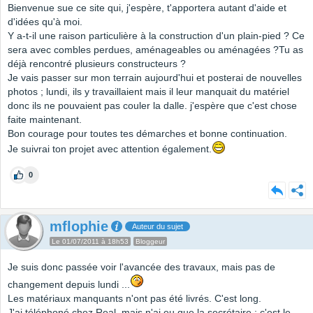
Bienvenue sue ce site qui, j'espère, t'apportera autant d'aide et
d'idées qu'à moi.
Y a-t-il une raison particulière à la construction d'un plain-pied ? Ce
sera avec combles perdues, aménageables ou aménagées ?Tu as
déjà rencontré plusieurs constructeurs ?
Je vais passer sur mon terrain aujourd'hui et posterai de nouvelles
photos ; lundi, ils y travaillaient mais il leur manquait du matériel
donc ils ne pouvaient pas couler la dalle. j'espère que c'est chose
faite maintenant.
Bon courage pour toutes tes démarches et bonne continuation.
Je suivrai ton projet avec attention également.
0
mflophie
Auteur du sujet
Le 01/07/2011 à 18h53
Bloggeur
Je suis donc passée voir l'avancée des travaux, mais pas de
changement depuis lundi ...
Les matériaux manquants n'ont pas été livrés. C'est long.
J'ai téléphoné chez Real, mais n'ai eu que la secrétaire : c'est le