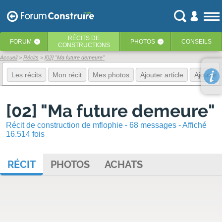
RÉCITS
DE
FORUM
PHOTOS
CONSEILS
‹
‹
CONSTRUCTIONS
Accueil
Récits
[02] "Ma future demeure"
Les récits
Mon récit
Mes photos
Ajouter article
Ajouter 
[02] "Ma future demeure"
Récit de construction de mflophie - 68 messages - Affiché
16.514 fois
RÉCIT
PHOTOS
ACHATS