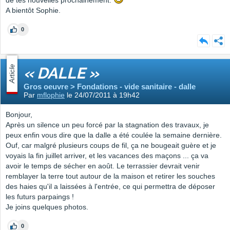
de tes nouvelles prochainement.
A bientôt Sophie.
0
Article
« DALLE »
Gros oeuvre > Fondations - vide sanitaire - dalle
Par
mflophie
le 24/07/2011 à 19h42
Bonjour,
Après un silence un peu forcé par la stagnation des travaux, je
peux enfin vous dire que la dalle a été coulée la semaine dernière.
Ouf, car malgré plusieurs coups de fil, ça ne bougeait guère et je
voyais la fin juillet arriver, et les vacances des maçons ... ça va
avoir le temps de sécher en août. Le terrassier devrait venir
remblayer la terre tout autour de la maison et retirer les souches
des haies qu'il a laissées à l'entrée, ce qui permettra de déposer
les futurs parpaings !
Je joins quelques photos.
0