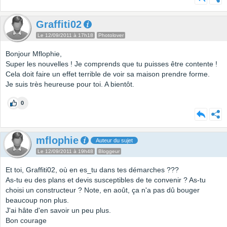
Graffiti02
Le 12/09/2011 à 17h18
Photolover
Bonjour Mflophie,
Super les nouvelles ! Je comprends que tu puisses être contente !
Cela doit faire un effet terrible de voir sa maison prendre forme.
Je suis très heureuse pour toi. A bientôt.
0
mflophie
Auteur du sujet
Le 12/09/2011 à 19h48
Bloggeur
Et toi, Graffiti02, où en es_tu dans tes démarches ???
As-tu eu des plans et devis susceptibles de te convenir ? As-tu
choisi un constructeur ? Note, en août, ça n'a pas dû bouger
beaucoup non plus.
J'ai hâte d'en savoir un peu plus.
Bon courage