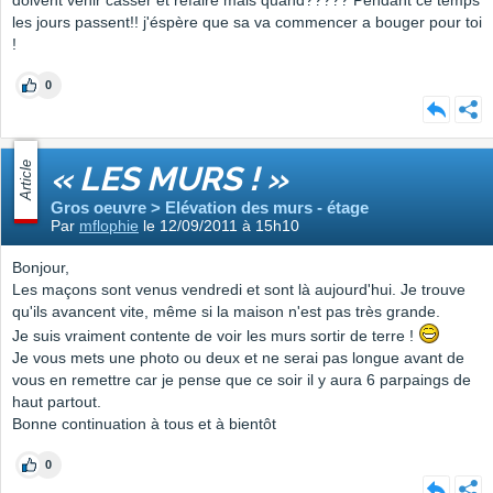
doivent venir casser et refaire mais quand????? Pendant ce temps
les jours passent!! j'éspère que sa va commencer a bouger pour toi
!
0
Article
« LES MURS ! »
Gros oeuvre > Elévation des murs - étage
Par
mflophie
le 12/09/2011 à 15h10
Bonjour,
Les maçons sont venus vendredi et sont là aujourd'hui. Je trouve
qu'ils avancent vite, même si la maison n'est pas très grande.
Je suis vraiment contente de voir les murs sortir de terre !
Je vous mets une photo ou deux et ne serai pas longue avant de
vous en remettre car je pense que ce soir il y aura 6 parpaings de
haut partout.
Bonne continuation à tous et à bientôt
0