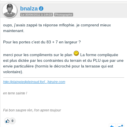
bnalza
Le 30/06/2011 à 14h18
Photographe
oups, j'avais zappé ta réponse mflophie. je comprend mieux
maintenant.
Pour les portes c'est du 83 + 7 en largeur ?
merci pour les compliments sur le plan
La forme compliquée
est plus dictée par les contraintes du terrain et du PLU que par une
envie particulière (hormis le décroché pour la terrasse qui est
volontaire).
http://plainpiedpleinsud.for
[...]
struire.com
en terre sainte !
Fai bon saupre rèn, l'on apren toujour
0