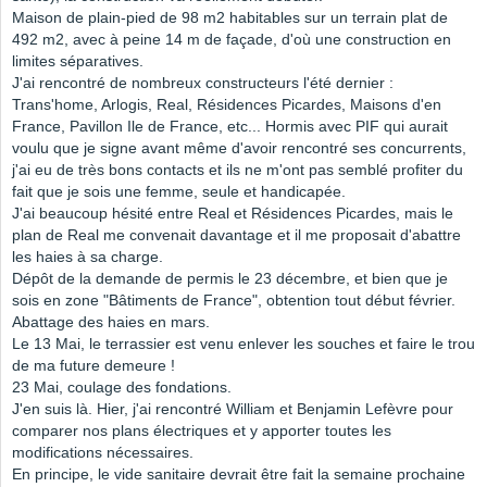
Maison de plain-pied de 98 m2 habitables sur un terrain plat de
492 m2, avec à peine 14 m de façade, d'où une construction en
limites séparatives.
J'ai rencontré de nombreux constructeurs l'été dernier :
Trans'home, Arlogis, Real, Résidences Picardes, Maisons d'en
France, Pavillon Ile de France, etc... Hormis avec PIF qui aurait
voulu que je signe avant même d'avoir rencontré ses concurrents,
j'ai eu de très bons contacts et ils ne m'ont pas semblé profiter du
fait que je sois une femme, seule et handicapée.
J'ai beaucoup hésité entre Real et Résidences Picardes, mais le
plan de Real me convenait davantage et il me proposait d'abattre
les haies à sa charge.
Dépôt de la demande de permis le 23 décembre, et bien que je
sois en zone "Bâtiments de France", obtention tout début février.
Abattage des haies en mars.
Le 13 Mai, le terrassier est venu enlever les souches et faire le trou
de ma future demeure !
23 Mai, coulage des fondations.
J'en suis là. Hier, j'ai rencontré William et Benjamin Lefèvre pour
comparer nos plans électriques et y apporter toutes les
modifications nécessaires.
En principe, le vide sanitaire devrait être fait la semaine prochaine