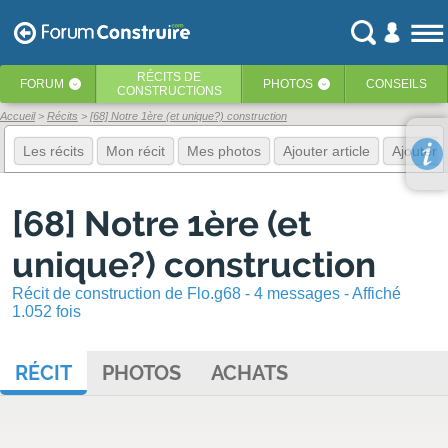
RÉCITS
DE
FORUM
PHOTOS
CONSEILS
‹
‹
CONSTRUCTIONS
Accueil
Récits
[68] Notre 1ère (et unique?) construction
Les récits
Mon récit
Mes photos
Ajouter article
Ajouter 
[68] Notre 1ère (et
unique?) construction
Récit de construction de Flo.g68 - 4 messages - Affiché
1.052 fois
RÉCIT
PHOTOS
ACHATS