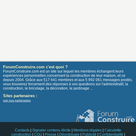
ForumConstruire.com c'est quoi ?
ForumConstruire.com est un site sur lequel les membres échangent leurs
expériences personnelles concernant la construction de leur maison, et ce
depuis 2004. Grâce aux 517 641 membres et aux 5 992 061 messages postés,
vous trouverez forcement des réponses à vos questions sur l'administratif, la
construction, le bricolage, la décoration, le jardinage ...
Sites partenaires :
voir nos partenaires
Contacts
|
Signaler contenu illicite
|
Mentions légales
|
Calculette
construction
|
CGU
|
Presse
|
Déontologie
|
Publicité
|
Confidentialité
|