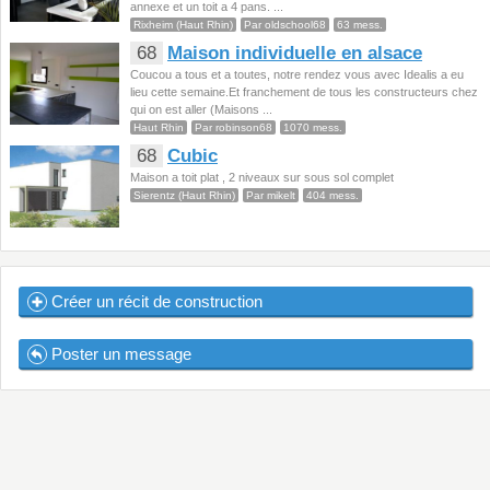
annexe et un toit a 4 pans. ...
Rixheim (Haut Rhin)
Par oldschool68
63 mess.
68
Maison individuelle en alsace
Coucou a tous et a toutes, notre rendez vous avec Idealis a eu
lieu cette semaine.Et franchement de tous les constructeurs chez
qui on est aller (Maisons ...
Haut Rhin
Par robinson68
1070 mess.
68
Cubic
Maison a toit plat , 2 niveaux sur sous sol complet
Sierentz (Haut Rhin)
Par mikelt
404 mess.
Créer un récit de construction
Poster un message