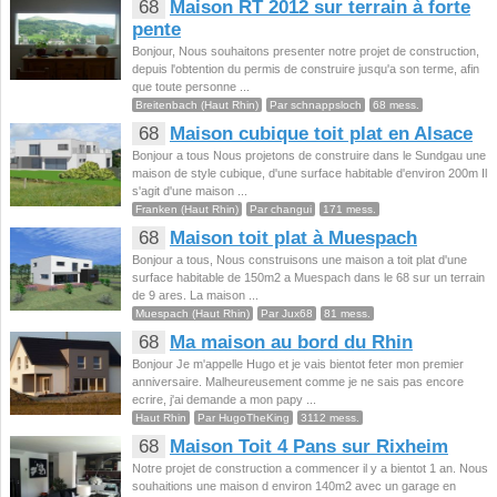
68
Maison RT 2012 sur terrain à forte
pente
Bonjour, Nous souhaitons presenter notre projet de construction,
depuis l'obtention du permis de construire jusqu'a son terme, afin
que toute personne ...
Breitenbach (Haut Rhin)
Par schnappsloch
68 mess.
68
Maison cubique toit plat en Alsace
Bonjour a tous Nous projetons de construire dans le Sundgau une
maison de style cubique, d'une surface habitable d'environ 200m Il
s'agit d'une maison ...
Franken (Haut Rhin)
Par changui
171 mess.
68
Maison toit plat à Muespach
Bonjour a tous, Nous construisons une maison a toit plat d'une
surface habitable de 150m2 a Muespach dans le 68 sur un terrain
de 9 ares. La maison ...
Muespach (Haut Rhin)
Par Jux68
81 mess.
68
Ma maison au bord du Rhin
Bonjour Je m'appelle Hugo et je vais bientot feter mon premier
anniversaire. Malheureusement comme je ne sais pas encore
ecrire, j'ai demande a mon papy ...
Haut Rhin
Par HugoTheKing
3112 mess.
68
Maison Toit 4 Pans sur Rixheim
Notre projet de construction a commencer il y a bientot 1 an. Nous
souhaitions une maison d environ 140m2 avec un garage en