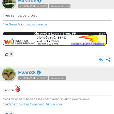
Bastide
Le 03/07/2009 à 10h13
Photographe pro
Tres sympa ce projet
http://bastide.forumconstruire.com
0
Evan38
Le 03/07/2009 à 12h52
Photographe
j'adore
Récit de notre maison basse conso avec isolation extérieure-->
http://cheznousfour.forumcon
[...]
struire.com
0