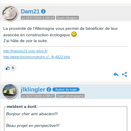
Dam21
Le 02/07/2009 à 08h18
Super bloggeur
La proximité de l'Allemagne vous permet de bénéficier de leur
avancée en construction écologique
.
J'ai hâte de voir la suite.
http://maison21.over-blog.fr/
http://www.forumconstruire.c
[...]
it-4822.php
0
jlklingler
Auteur du sujet
Le 02/07/2009 à 09h27
Super photographe
meldent a écrit:
Bonjour cher ami alsacien!!!
Beau projet en perspective!!!