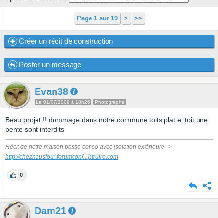
Page 1 sur 19
>
>>
Créer un récit de construction
Poster un message
Evan38
Le 01/07/2009 à 18h26
Photographe
Beau projet !! dommage dans notre commune toits plat et toit une
pente sont interdits
Récit de notre maison basse conso avec isolation extérieure-->
http://cheznousfour.forumcon
[...]
struire.com
0
Dam21