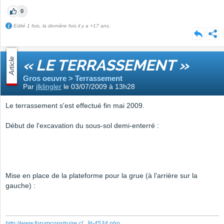
0
Edité 1 fois, la dernière fois il y a +17 ans.
Article
« LE TERRASSEMENT »
Gros oeuvre > Terrassement
Par
jlklingler
le 03/07/2009 à 13h28
Le terrassement s'est effectué fin mai 2009.
Début de l'excavation du sous-sol demi-enterré :
Mise en place de la plateforme pour la grue (à l'arrière sur la
gauche) :
http://www.forumconstruire.c
[...]
it-4534.php