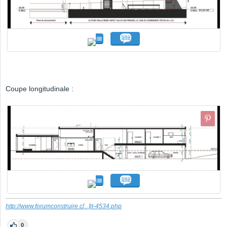
Coupe longitudinale :
http://www.forumconstruire.c
[...]
it-4534.php
0