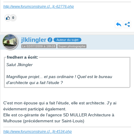
http://www.forumconstruire.c
[...]
c-62776.php
0
jlklingler
Auteur du sujet
Le 02/07/2009 à 16h18
Super photographe
fredherr a écrit:
Salut Jlkingler
Magnifique projet... et pas ordinaire ! Quel est le bureau
d'architecte qui a fait l'étude ?
C'est mon épouse qui a fait l'étude, elle est architecte. J'y ai
évidemment participé également.
Elle est co-gérante de l'agence SD MULLER Architecture à
Mulhouse (précédemment sur Saint-Louis)
http://www.forumconstruire.c
[...]
it-4534.php