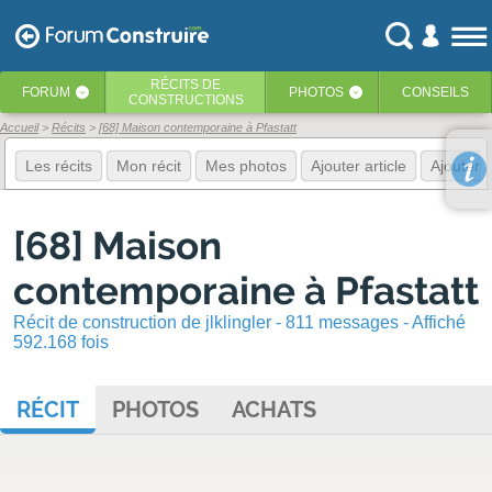
RÉCITS
DE
FORUM
PHOTOS
CONSEILS
‹
‹
CONSTRUCTIONS
Accueil
Récits
[68] Maison contemporaine à Pfastatt
Les récits
Mon récit
Mes photos
Ajouter article
Ajouter 
[68] Maison
contemporaine à Pfastatt
Récit de construction de jlklingler - 811 messages - Affiché
592.168 fois
RÉCIT
PHOTOS
ACHATS