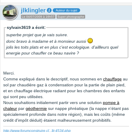
jlklingler
Auteur du sujet
Le 04/07/2009 à 16h57
Super photographe
sylvain3619 a écrit:
superbe projet que je vais suivre.
donc bravo à madame et à monsieur aussi
jolis les toits plats et en plus c'est ecologique. d'aillleurs quel
energie pour chauffer ce beau navire ?
Merci.
Comme expliqué dans le descriptif, nous sommes en
chauffage
au
sol par chaudière gaz à condensation pour la partie de plain pied,
et en chauffage électrique radiant pour les chambres des enfants
qui sont peu utilisées.
Nous souhaitions initialement partir vers une solution
pompe à
chaleur
par
géothermie
sur nappe phréatique (la nappe n'étant pas
spécialement profonde dans notre région), mais les coûts (même
crédit d'impôt déduit) étaient malheureusement prohibitifs.
http://www.forumconstruire.c
[...]
it-4534.php