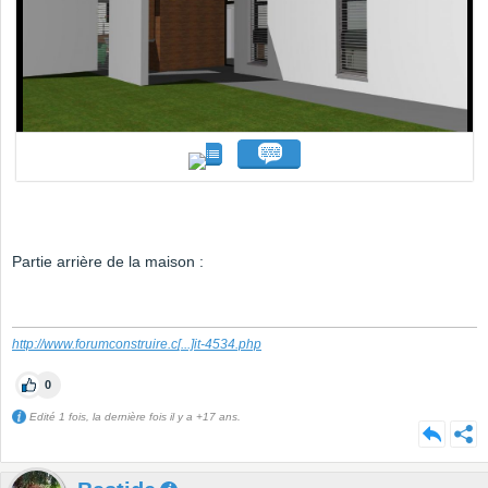
Partie arrière de la maison :
http://www.forumconstruire.c
[...]
it-4534.php
0
Edité 1 fois, la dernière fois il y a +17 ans.