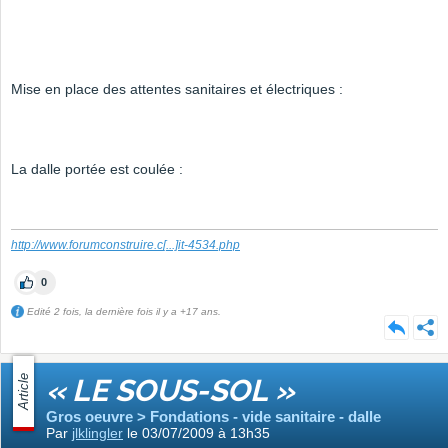
Mise en place des attentes sanitaires et électriques :
La dalle portée est coulée :
http://www.forumconstruire.c
[...]
it-4534.php
0
Edité 2 fois, la dernière fois il y a +17 ans.
Article
« LE SOUS-SOL »
Gros oeuvre > Fondations - vide sanitaire - dalle
Par
jlklingler
le 03/07/2009 à 13h35