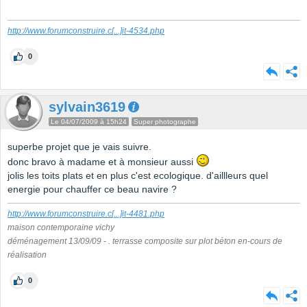
http://www.forumconstruire.c
[...]
it-4534.php
0
sylvain3619
Le 04/07/2009 à 15h24
Super photographe
superbe projet que je vais suivre.
donc bravo à madame et à monsieur aussi
jolis les toits plats et en plus c'est ecologique. d'aillleurs quel
energie pour chauffer ce beau navire ?
http://www.forumconstruire.c
[...]
it-4481.php
maison contemporaine vichy
déménagement 13/09/09 - . terrasse composite sur plot béton en-cours de
réalisation
0