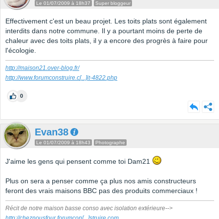
Le 01/07/2009 à 18h37
Super bloggeur
Effectivement c'est un beau projet. Les toits plats sont également
interdits dans notre commune. Il y a pourtant moins de perte de
chaleur avec des toits plats, il y a encore des progrès à faire pour
l'écologie.
http://maison21.over-blog.fr/
http://www.forumconstruire.c
[...]
it-4822.php
0
Evan38
Le 01/07/2009 à 18h43
Photographe
J'aime les gens qui pensent comme toi Dam21
Plus on sera a penser comme ça plus nos amis constructeurs
feront des vrais maisons BBC pas des produits commerciaux !
Récit de notre maison basse conso avec isolation extérieure-->
http://cheznousfour.forumcon
[...]
struire.com