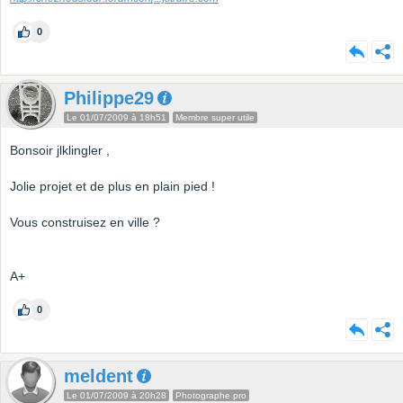
0
Philippe29
Le 01/07/2009 à 18h51
Membre super utile
Bonsoir jlklingler ,
Jolie projet et de plus en plain pied !
Vous construisez en ville ?
A+
0
meldent
Le 01/07/2009 à 20h28
Photographe pro