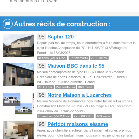
des membres et du web.
Autres récits de construction :
95
Saphir 120
Depuis pas mal de temps, nous cherchions a faire construire et la
c'est le debut Acceptation du PC : le 11/03/2013 Affichage du
Permis : le 16/03/2013
Bezons (Val D Oise)
Par marco93
2039 mess.
95
Maison BBC dans le 95
Maison contemporaine de type BBC R1 dans le 95 modele
Greenlord de chez Castelord RDC : - Hall d'entree - Bureau -
WC/Douche - Cuisine ouverte - Grand ...
Val D Oise
Par serdouka
868 mess.
95
Notre Maison a Luzarches
Maison Moderne de 4 chambres pour notre famille a Luzarches.
Construction Moderne, RT2012 et chauffage au sol. Decembre
2014 choix du Terrain de 550M2 ...
Luzarches (Val D Oise)
Par GREGTIF
109 mess.
95
Péridot maisons sésame
Apres avoir cherche a acheter dans l'ancien, et vu les prix trop
eleves pour notre budget, nous nous sommes penches sur une