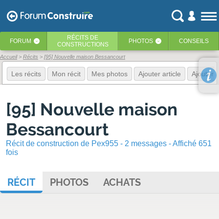
RÉCITS
DE
FORUM
PHOTOS
CONSEILS
‹
‹
CONSTRUCTIONS
Accueil
Récits
[95] Nouvelle maison Bessancourt
Les récits
Mon récit
Mes photos
Ajouter article
Ajouter 
[95] Nouvelle maison
Bessancourt
Récit de construction de Pex955 - 2 messages - Affiché 651
fois
RÉCIT
PHOTOS
ACHATS