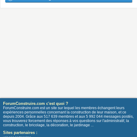
ForumConstruire.com c'est quoi ?
ForumConstruire.com est un site sur lequel les membres échangent leurs
expériences personnelles concernant la construction de leur maison, et ce
depuis 2004. Grâce aux 517 639 membres et aux 5 992 044 messages postés,
vous trouverez forcement des réponses à vos questions sur l'administratif, la
construction, le bricolage, la décoration, le jardinage ...
Sites partenaires :