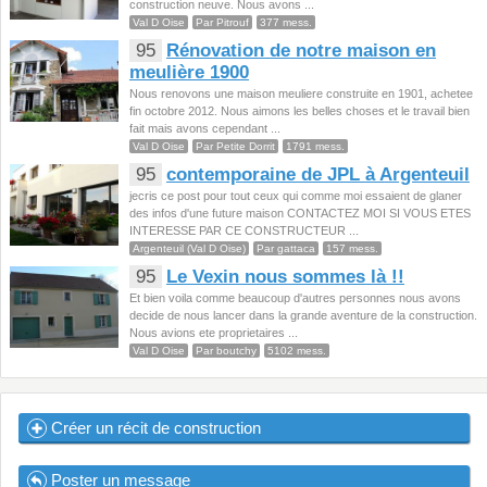
construction neuve. Nous avons ...
Val D Oise
Par Pitrouf
377 mess.
95
Rénovation de notre maison en
meulière 1900
Nous renovons une maison meuliere construite en 1901, achetee
fin octobre 2012. Nous aimons les belles choses et le travail bien
fait mais avons cependant ...
Val D Oise
Par Petite Dorrit
1791 mess.
95
contemporaine de JPL à Argenteuil
jecris ce post pour tout ceux qui comme moi essaient de glaner
des infos d'une future maison CONTACTEZ MOI SI VOUS ETES
INTERESSE PAR CE CONSTRUCTEUR ...
Argenteuil (Val D Oise)
Par gattaca
157 mess.
95
Le Vexin nous sommes là !!
Et bien voila comme beaucoup d'autres personnes nous avons
decide de nous lancer dans la grande aventure de la construction.
Nous avions ete proprietaires ...
Val D Oise
Par boutchy
5102 mess.
Créer un récit de construction
Poster un message