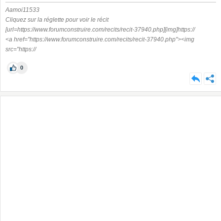
Aamoi11533
Cliquez sur la réglette pour voir le récit
[url=https://www.forumconstruire.com/recits/recit-37940.php][img]https://
<a href="https://www.forumconstruire.com/recits/recit-37940.php"><img
src="https://
0