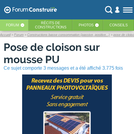
RÉCITS
DE
FORUM
PHOTOS
CONSEILS
‹
‹
CONSTRUCTIONS
Accueil
Forum
Constructions basse consommation (passive, positive...)
pose de cloi
Pose de cloison sur
mousse PU
Ce sujet comporte 3 messages et a été affiché 3.775 fois