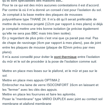
qu'ils sont spécialistes des maisons BBC.
Pour te ce qui est des mûrs aucunes contestations il est d'accord.
Par contre là où il m'a donné un conseil c'est pour l'isolation du sol.
Je comptait à la base mettre des plaques de mousses
polyuréthane type THANE 24. Il m'a dit qu'il serait préférable de
mettre de la mousse projeté (12cm par rapport à mes plans) si déjà
je comptait mettre une très bonne isolation (je précise également
qu'elle ne sera pas BBC mais très bien isolée).
En y regardant de plus près c'est vrai que ça parait pas mal. Pas
de chape de ravoirage (4cm par rapport à mes plans), pas de joint
entre les plaques de mousse (plaque de 82mm prévu par mes
plans).
Il m'a aussi conseillé pour éviter le
pont thermique
entre l'isolation
du mûr et le sol de procéder à la pose de l'isolation comme suit:
Mettre en place mes lisses sur le plafond, et le mûr et pas sur le
sol.
Mettre en place mes appuis OPTIMA 2
Embrocher ma laine de verre ISOCONFORT 16cm en laissant et
les "fermer" avec les clés des appuis.
Mettre en place les fourrures et faire les aplombs.
Poser la "membrane" type VARIO DUPLEX avec joint au contact sol
membrane et plafond membrane