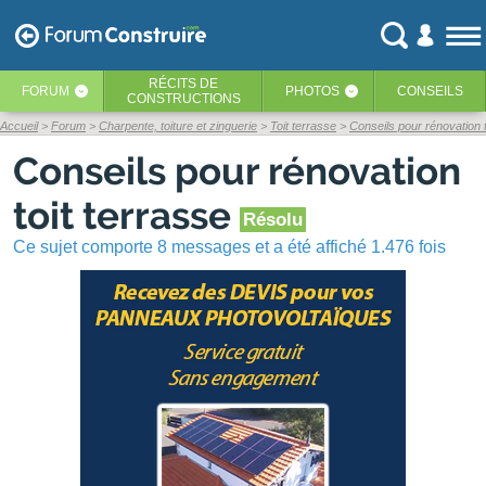
RÉCITS
DE
FORUM
PHOTOS
CONSEILS
‹
‹
CONSTRUCTIONS
Accueil
Forum
Charpente, toiture et zinguerie
Toit terrasse
Conseils pour rénovation t
Conseils pour rénovation
toit terrasse
Résolu
Ce sujet comporte 8 messages et a été affiché 1.476 fois