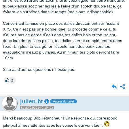
entre lés (de l'ordre de 10cm). Si tu veux également être tranquille,
tu peux aussi scotcher les lés à l'aide d'un scotch double face, ça
évitera les surprises dans le temps (mais pas indispensable).
Concernant la mise en place des dalles directement sur l'isolant
XPS. Ce n'est pas une bonne idée. Si procède comme cela, tu
n'auras pas de garde d'eau entre tes dalles bois et ton isolant,
donc lors de grosses pluies, tes dalles seront complètement dans
l'eau. En plus, tu vas gêner l'écoulement des eaux vers tes
évacuations d'eaux pluviales. Au minimun tes plots devront faire
10cm.
Si tu as d'autres questions n'hésite pas.
2
julien-br
Auteur du sujet
Le 25/02/2014 à 15h52
Merci beaucoup Bob l'étancheur ! Une réponse qui correspond
pile-poil à mes attentes avec les conseils qui vont bien.