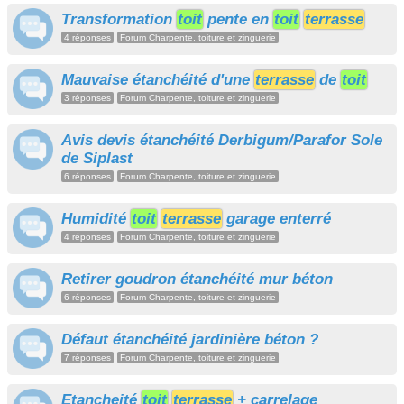
Transformation
toit
pente en
toit
terrasse
4 réponses
Forum Charpente, toiture et zinguerie
Mauvaise étanchéité d'une
terrasse
de
toit
3 réponses
Forum Charpente, toiture et zinguerie
Avis devis étanchéité Derbigum/Parafor Sole
de Siplast
6 réponses
Forum Charpente, toiture et zinguerie
Humidité
toit
terrasse
garage enterré
4 réponses
Forum Charpente, toiture et zinguerie
Retirer goudron étanchéité mur béton
6 réponses
Forum Charpente, toiture et zinguerie
Défaut étanchéité jardinière béton ?
7 réponses
Forum Charpente, toiture et zinguerie
Etancheité
toit
terrasse
+ carrelage