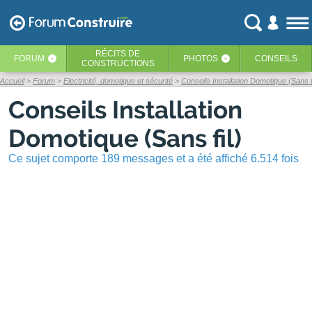
RÉCITS
DE
FORUM
PHOTOS
CONSEILS
‹
‹
CONSTRUCTIONS
Accueil
Forum
Electricité, domotique et sécurité
Conseils Installation Domotique (Sans fi
Conseils Installation
Domotique (Sans fil)
Ce sujet comporte 189 messages et a été affiché 6.514 fois