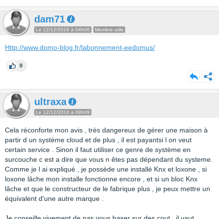
dam71
Le 12/12/2016 à 04h06
Membre utile
Http://www.domo-blog.fr/labonnement-eedomus/
0
ultraxa
Le 12/12/2016 à 09h09
Cela réconforte mon avis , très dangereux de gérer une maison à
partir d un système cloud et de plus , il est payantsi l on veut
certain service . Sinon il faut utiliser ce genre de système en
surcouche c est a dire que vous n êtes pas dépendant du systeme.
Comme je l ai expliqué , je possède une installé Knx et loxone , si
loxone lâche mon installe fonctionne encore , et si un bloc Knx
lâche et que le constructeur de le fabrique plus , je peux mettre un
équivalent d'une autre marque .
Je conseille vivement de pas vous baser sur des cout , il vaut