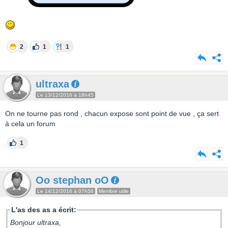
2
1
1
ultraxa
Le 13/12/2016 à 18h45
On ne tourne pas rond , chacun expose sont point de vue , ça sert
à cela un forum
1
Oo stephan oO
Le 14/12/2016 à 07h56
Membre utile
L'as des as a écrit:
Bonjour ultraxa,