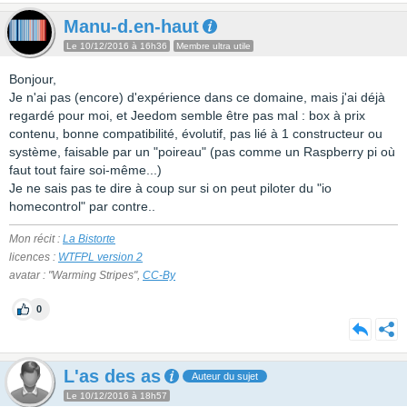
Manu-d.en-haut
Le 10/12/2016 à 16h36
Membre ultra utile
Bonjour,
Je n'ai pas (encore) d'expérience dans ce domaine, mais j'ai déjà
regardé pour moi, et Jeedom semble être pas mal : box à prix
contenu, bonne compatibilité, évolutif, pas lié à 1 constructeur ou
système, faisable par un "poireau" (pas comme un Raspberry pi où
faut tout faire soi-même...)
Je ne sais pas te dire à coup sur si on peut piloter du "io
homecontrol" par contre..
Mon récit :
La Bistorte
licences :
WTFPL version 2
avatar : "Warming Stripes",
CC-By
0
L'as des as
Auteur du sujet
Le 10/12/2016 à 18h57