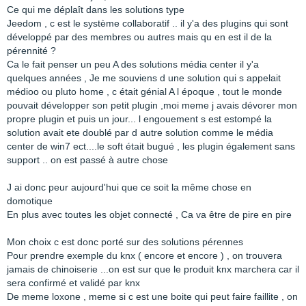
Ce qui me déplaît dans les solutions type
Jeedom , c est le système collaboratif .. il y'a des plugins qui sont
développé par des membres ou autres mais qu en est il de la
pérennité ?
Ca le fait penser un peu A des solutions média center il y'a
quelques années , Je me souviens d une solution qui s appelait
médioo ou pluto home , c était génial A l époque , tout le monde
pouvait développer son petit plugin ,moi meme j avais dévorer mon
propre plugin et puis un jour... l engouement s est estompé la
solution avait ete doublé par d autre solution comme le média
center de win7 ect....le soft était bugué , les plugin également sans
support .. on est passé à autre chose
J ai donc peur aujourd'hui que ce soit la même chose en
domotique
En plus avec toutes les objet connecté , Ca va être de pire en pire
Mon choix c est donc porté sur des solutions pérennes
Pour prendre exemple du knx ( encore et encore ) , on trouvera
jamais de chinoiserie ...on est sur que le produit knx marchera car il
sera confirmé et validé par knx
De meme loxone , meme si c est une boite qui peut faire faillite , on