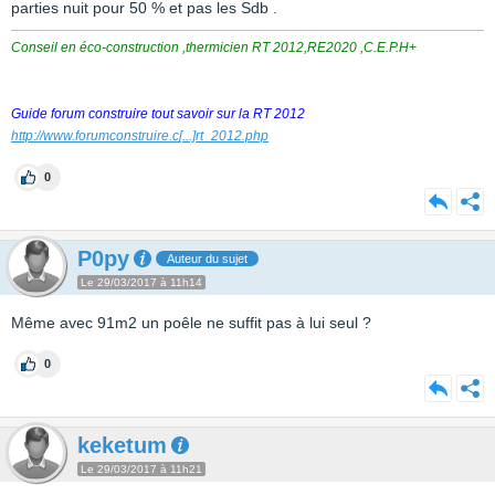
parties nuit pour 50 % et pas les Sdb .
Conseil en éco-construction ,thermicien RT 2012,RE2020 ,C.E.P.H+
Guide forum construire tout savoir sur la RT 2012
http://www.forumconstruire.c
[...]
rt_2012.php
0
P0py
Auteur du sujet
Le 29/03/2017 à 11h14
Même avec 91m2 un poêle ne suffit pas à lui seul ?
0
keketum
Le 29/03/2017 à 11h21