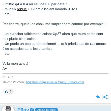
- infiltro q4 à 0.4 au lieu de 0.6 par défaut ...
- mur en
brique
+ 12 cm d'isolant lambda 0.029
- etc.
Par contre, quelques choix me surprennent comme par exemple :
- un plancher faiblement isolant Up27 alors que murs et toit sont
eux plutôt bien isolés
- Un pôele un peu surdimentionné ... et à prioris pas de radiateurs
élec associés dans les chambre
- etc.
Voila mon avis ;)
A+
C.E.P.H.
Ma construction :
http://maisonpassive66.forum
[...]
struire.com
0
P0py
Auteur du sujet