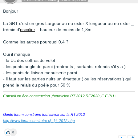
Bonjour ,
La SRT c'est en gros Largeur au nu exter X longueur au nu exter _
trémie d'
escalier
_ hauteur de moins de 1,8m .
Comme les autres pourquoi 0,4 ?
Oui il manque :
- le Uc des coffres de volet
- les ponts angle de paroi (rentrants , sortants, refends s'il y a )
- les ponts de liaison menuiserie paroi
- il faut sur les parties nuits un émetteur ( ou les réservations ) qui
prend le relais du poêle pour 50 %
Conseil en éco-construction ,thermicien RT 2012,RE2020 ,C.E.P.H+
Guide forum construire tout savoir sur la RT 2012
http://www.forumconstruire.c
[...]
rt_2012.php
0