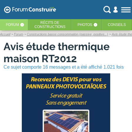
RÉCITS
DE
FORUM
PHOTOS
CONSEILS
‹
‹
CONSTRUCTIONS
Accueil
Forum
Constructions basse consommation (passive, positive...)
Avis étude t
Avis étude thermique
maison RT2012
Ce sujet comporte 16 messages et a été affiché 1.021 fois