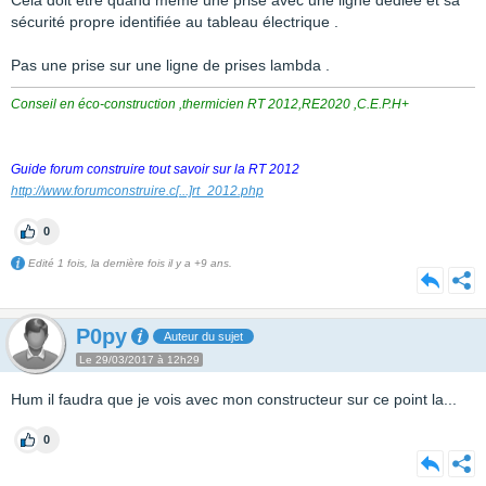
Cela doit être quand même une prise avec une ligne dédiée et sa
sécurité propre identifiée au tableau électrique .
Pas une prise sur une ligne de prises lambda .
Conseil en éco-construction ,thermicien RT 2012,RE2020 ,C.E.P.H+
Guide forum construire tout savoir sur la RT 2012
http://www.forumconstruire.c
[...]
rt_2012.php
0
Edité 1 fois, la dernière fois il y a +9 ans.
P0py
Auteur du sujet
Le 29/03/2017 à 12h29
Hum il faudra que je vois avec mon constructeur sur ce point la...
0