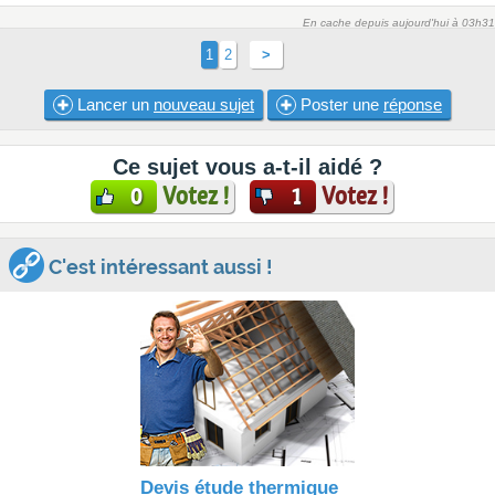
En cache depuis aujourd'hui à 03h31
1
2
>
Lancer un
nouveau sujet
Poster une
réponse
Ce sujet vous a-t-il aidé ?
Votez !
Votez !
0
1
C'est intéressant aussi !
Devis étude thermique