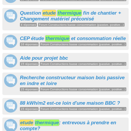
Question
etude
thermique
fin de chantier +
Changement matériel préconisé
4 réponses
Forum Constructions basse consommation (passive, positive...)
CEP étude
thermique
et consommation réelle
16 réponses
Forum Constructions basse consommation (passive, positive...)
Aide pour projet bbc
15 réponses
Forum Constructions basse consommation (passive, positive...)
Recherche constructeur maison bois passive
en indre et loire
15 réponses
Forum Constructions basse consommation (passive, positive...)
88 kWh/m2 est-ce loin d'une maison BBC ?
15 réponses
Forum Constructions basse consommation (passive, positive...)
etude
thermique
: entrevous à prendre en
compte?