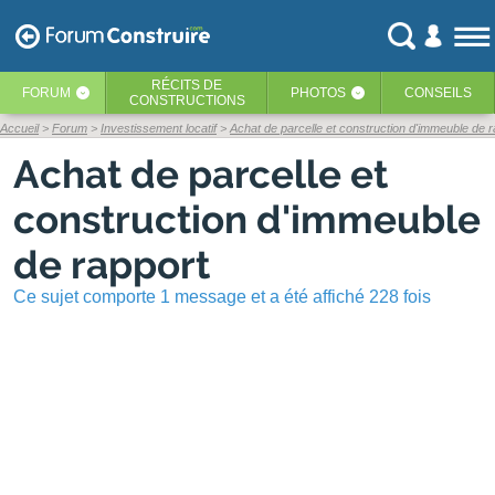
RÉCITS
DE
FORUM
PHOTOS
CONSEILS
‹
‹
CONSTRUCTIONS
Accueil
Forum
Investissement locatif
Achat de parcelle et construction d'immeuble de r
Achat de parcelle et
construction d'immeuble
de rapport
Ce sujet comporte 1 message et a été affiché 228 fois