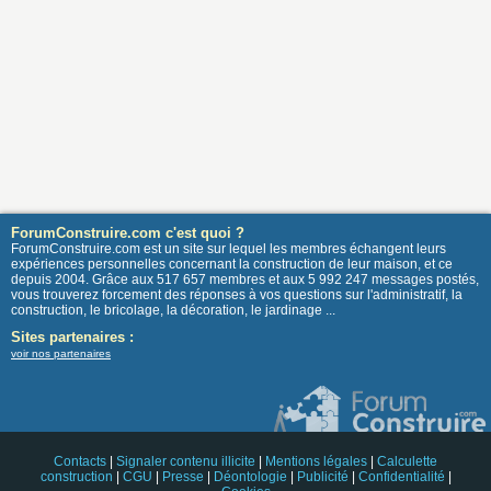
ForumConstruire.com c'est quoi ?
ForumConstruire.com est un site sur lequel les membres échangent leurs
expériences personnelles concernant la construction de leur maison, et ce
depuis 2004. Grâce aux 517 657 membres et aux 5 992 247 messages postés,
vous trouverez forcement des réponses à vos questions sur l'administratif, la
construction, le bricolage, la décoration, le jardinage ...
Sites partenaires :
voir nos partenaires
Contacts
|
Signaler contenu illicite
|
Mentions légales
|
Calculette
construction
|
CGU
|
Presse
|
Déontologie
|
Publicité
|
Confidentialité
|