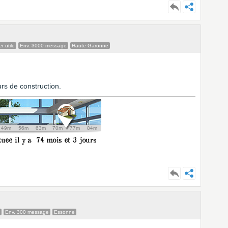
 utile
Env. 3000 message
Haute Garonne
s de construction.
Env. 300 message
Essonne