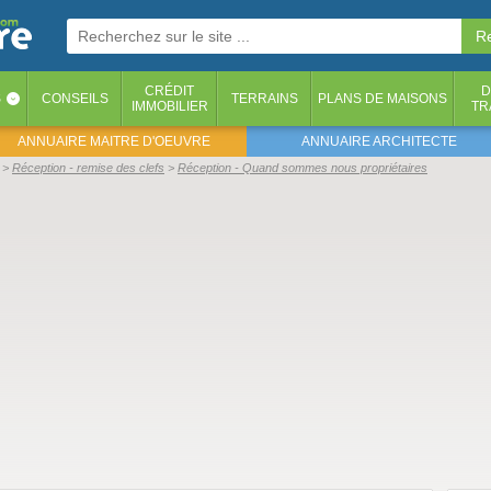
CRÉDIT
D
S
CONSEILS
TERRAINS
PLANS DE MAISONS
‹
IMMOBILIER
TR
ANNUAIRE MAITRE D'OEUVRE
ANNUAIRE ARCHITECTE
Réception - remise des clefs
Réception - Quand sommes nous propriétaires