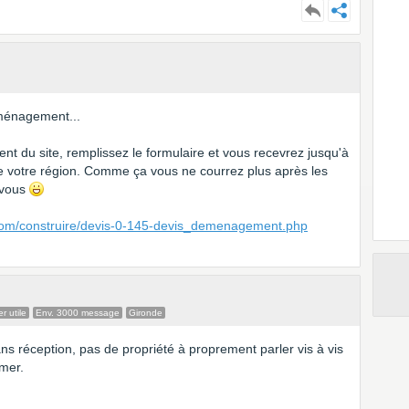
ménagement...
t du site, remplissez le formulaire et vous recevrez jusqu'à
 votre région. Comme ça vous ne courrez plus après les
 vous
.com/construire/devis-0-145-devis_demenagement.php
 utile
Env. 3000 message
Gironde
ans réception, pas de propriété à proprement parler vis à vis
rmer.