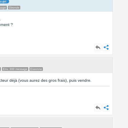
sujet
sage
Gironde
.
mment ?
Env. 300 message
Essonne
ucteur déjà (vous aurez des gros frais), puis vendre.