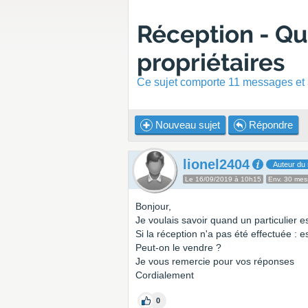
Réception - Q
propriétaires
Ce sujet comporte 11 messages et a
Nouveau sujet
Répondre
lionel2404
Auteur du 
Le 16/09/2019 à 10h15
Env. 30 me
Bonjour,
Je voulais savoir quand un particulier es
Si la réception n'a pas été effectuée :
Peut-on le vendre ?
Je vous remercie pour vos réponses
Cordialement
0