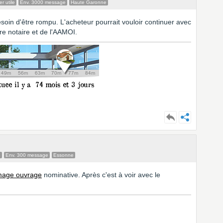
r utile
Env. 3000 message
Haute Garonne
esoin d'être rompu. L'acheteur pourrait vouloir continuer avec
e notaire et de l'AAMOI.
e
Env. 300 message
Essonne
age ouvrage
nominative. Après c'est à voir avec le