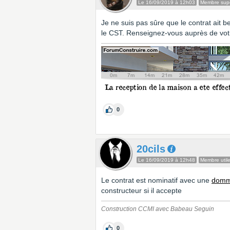
Le 16/09/2019 à 12h03
Membre supe
Je ne suis pas sûre que le contrat ait b
le CST. Renseignez-vous auprès de votr
0
20cils
Le 16/09/2019 à 12h48
Membre util
Le contrat est nominatif avec une
domm
constructeur si il accepte
Construction CCMI avec Babeau Seguin
0