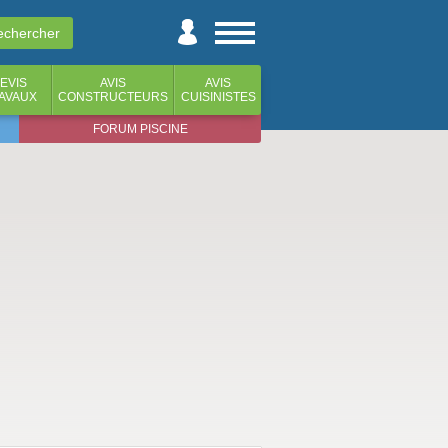
EVIS
AVIS
AVIS
AVAUX
CONSTRUCTEURS
CUISINISTES
FORUM PISCINE