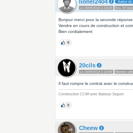
lionel2404
Auteur du 
Le 16/09/2019 à 11h46
Env. 30 mes
Bonjour merci pour la seconde réponse
Vendre en cours de construction et co
Bien cordialement
0
20cils
Le 16/09/2019 à 11h56
Membre utile
Il faut rompre le contrat avec le constr
Construction CCMI avec Babeau Seguin
0
Cheew