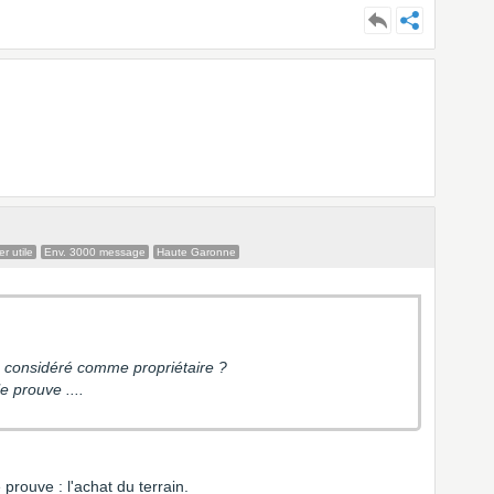
r utile
Env. 3000 message
Haute Garonne
as considéré comme propriétaire ?
e prouve ....
rouve : l'achat du terrain.