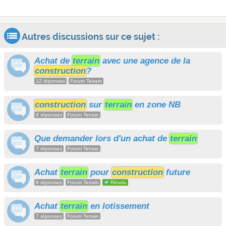
Autres discussions sur ce sujet :
Achat de
terrain
avec une agence de la
construction
?
12 réponses
Forum Terrain
construction
sur
terrain
en zone NB
9 réponses
Forum Terrain
Que demander lors d'un achat de
terrain
7 réponses
Forum Terrain
Achat
terrain
pour
construction
future
6 réponses
Forum Terrain
Résolu
Achat
terrain
en lotissement
7 réponses
Forum Terrain