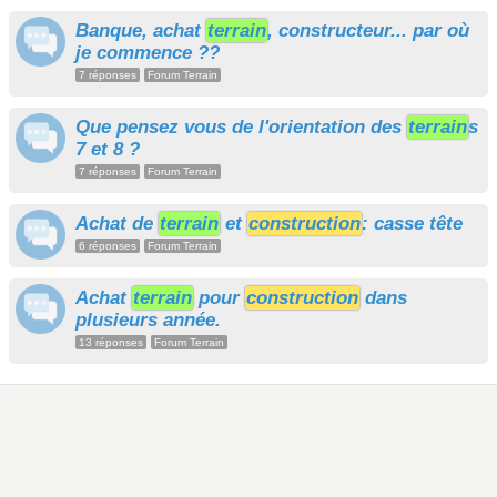
Banque, achat
terrain
, constructeur... par où
je commence ??
7 réponses
Forum Terrain
Que pensez vous de l'orientation des
terrain
s
7 et 8 ?
7 réponses
Forum Terrain
Achat de
terrain
et
construction
: casse tête
6 réponses
Forum Terrain
Achat
terrain
pour
construction
dans
plusieurs année.
13 réponses
Forum Terrain