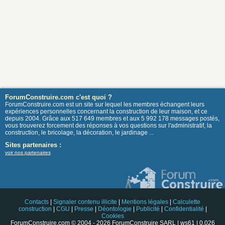
ForumConstruire.com c'est quoi ?
ForumConstruire.com est un site sur lequel les membres échangent leurs
expériences personnelles concernant la construction de leur maison, et ce
depuis 2004. Grâce aux 517 649 membres et aux 5 992 178 messages postés,
vous trouverez forcement des réponses à vos questions sur l'administratif, la
construction, le bricolage, la décoration, le jardinage ...
Sites partenaires :
voir nos partenaires
Contacts
|
Signaler contenu illicite
|
Mentions légales
|
Calculette
construction
|
CGU
|
Presse
|
Déontologie
|
Publicité
|
Confidentialité
|
Cookies
ForumConstruire.com © 2004 - 2026 ForumConstruire SARL | ws61 | 0.026