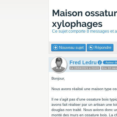
Maison ossatur
xylophages
Ce sujet comporte 8 messages et a 
Nouveau sujet
Répondre
Fred Ledru
Auteur du
Le 15/04/2021 à 21h31
Env. 10 me
Bonjour,
Nous avons réalisé une maison type ossa
Il ne s'agit pas d'une ossature bois typi
avons fait réaliser par un artisan une t
douglas non traité. Nous avions donc u
monté des murs en ossature bois. La ch