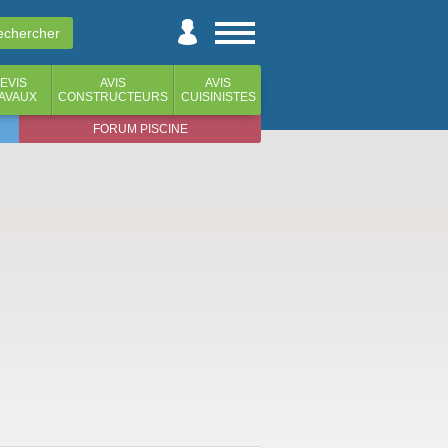
EVIS
AVIS
AVIS
AVAUX
CONSTRUCTEURS
CUISINISTES
FORUM PISCINE