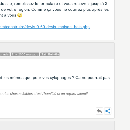
du site, remplissez le formulaire et vous recevrez jusqu'à 3
s de votre région. Comme ça vous ne courrez plus après les
ent à vous
com/construire/devis-0-60-devis_maison_bois.php
r utile
Env. 2000 message
Sain Bel (69)
t les mêmes que pour vos xylophages ? Ca ne pourrait pas
ules choses fiables, c'est l'humilité et un regard attentif.