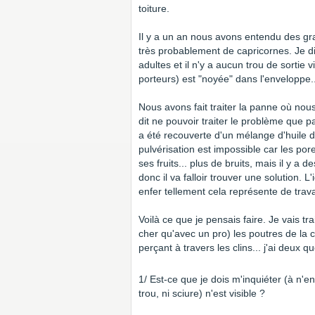
toiture.
Il y a un an nous avons entendu des gr
très probablement de capricornes. Je d
adultes et il n'y a aucun trou de sortie
porteurs) est "noyée" dans l'enveloppe..
Nous avons fait traiter la panne où nou
dit ne pouvoir traiter le problème que par
a été recouverte d'un mélange d'huile d
pulvérisation est impossible car les por
ses fruits... plus de bruits, mais il y a 
donc il va falloir trouver une solution. 
enfer tellement cela représente de trava
Voilà ce que je pensais faire. Je vais t
cher qu'avec un pro) les poutres de la
perçant à travers les clins... j'ai deux q
1/ Est-ce que je dois m'inquiéter (à n'en
trou, ni sciure) n'est visible ?