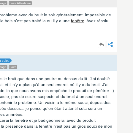
ssage
Loire Atlantique
probleme avec du bruit le soir généralement. Impossible de
e bois n'est pas traité la ou il y a une
fenêtre
. Avez résolu
 sujet
ssage
Loire
s le bruit que dans une poutre au dessus du lit. J'ai doublé
 et il n'y a plus qu'à un seul endroit où il y a du bruit. J'ai
e de lin que nous avons mis empêche le produit de pénétrer...)
nsecte, pas de sciure suspecte et du bruit à un seul endroit.
ntenir le problème. Un voisin a le même souci, depuis des
ée dessus... je pense qu'en étant attentif cela sera un
ses annnées.
cerai la fenêtre et je badigeonnerai avec du produit
té, la présence dans la fenêtre n'est pas un gros souci de mon