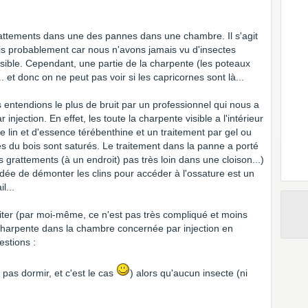
attements dans une des pannes dans une chambre. Il s'agit
is probablement car nous n'avons jamais vu d'insectes
 visible. Cependant, une partie de la charpente (les poteaux
. et donc on ne peut pas voir si les capricornes sont là...
s entendions le plus de bruit par un professionnel qui nous a
 injection. En effet, les toute la charpente visible a l'intérieur
e lin et d'essence térébenthine et un traitement par gel ou
es du bois sont saturés. Le traitement dans la panne a porté
des grattements (à un endroit) pas très loin dans une cloison...)
L'idée de démonter les clins pour accéder à l'ossature est un
il...
raiter (par moi-même, ce n'est pas très compliqué et moins
 charpente dans la chambre concernée par injection en
uestions :
 pas dormir, et c'est le cas
) alors qu'aucun insecte (ni