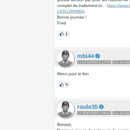
complet de traitement ici...
https://www.
c102x1894804
Bonne journée !
Fred
1
mbi44
Le 02/10/2022 à 17h59
Env. 10 me
Merci pour le lien
0
roule35
Le 22/07/2025 à 18h33
Env. 10 me
Bonsoir,