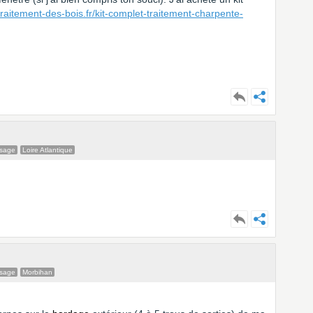
traitement-des-bois.fr/kit-complet-traitement-charpente-
ssage
Loire Atlantique
ssage
Morbihan