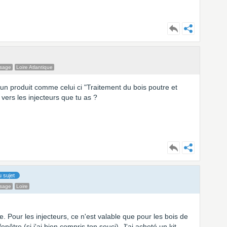
ssage
Loire Atlantique
e un produit comme celui ci "Traitement du bois poutre et
ers les injecteurs que tu as ?
 sujet
ssage
Loire
re. Pour les injecteurs, ce n'est valable que pour les bois de
nêtre (si j'ai bien compris ton souci). J'ai acheté un kit