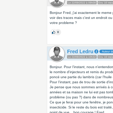
Le 22/09/2022 à 09h08
Env. 10 me
Bonjour Fred, j'ai exactement le meme 
voir des traces mais c'est un endroit ou l
votre probleme ?
0
Fred Ledru
Auteur du
Le 22/09/2022 à 10h32
Env. 10 me
Bonjour. Pour l'instant, nous n'entendon
le nombre d'injecteurs et remis du produit
poncé une partie du lambris (car l'huil
Pour l'instant, pas de trou de sortie d'i
Je pense que nous sommes arrivés à co
années et sa maison ne lui est pas tomb
problème (ou pas ?) dans de nombreu
Ce que je ferai pour une fenêtre, je pon
insecticide. Si le reste du bois est trai
point de vue... bon courage ! Fred