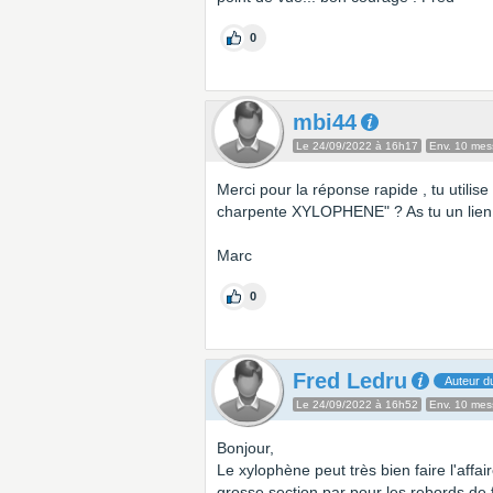
0
mbi44
Le 24/09/2022 à 16h17
Env. 10 me
Merci pour la réponse rapide , tu utilis
charpente XYLOPHENE" ? As tu un lien v
Marc
0
Fred Ledru
Auteur du
Le 24/09/2022 à 16h52
Env. 10 me
Bonjour,
Le xylophène peut très bien faire l'affai
grosse section par pour les rebords de fe