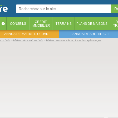
CRÉDIT
D
S
CONSEILS
TERRAINS
PLANS DE MAISONS
‹
IMMOBILIER
TR
ANNUAIRE MAITRE D'OEUVRE
ANNUAIRE ARCHITECTE
ons bois
Maison à ossature bois
Maison ossature bois, insectes xylophages