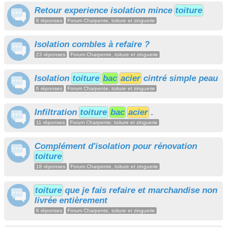
Retour experience isolation mince
toiture
8 réponses
Forum Charpente, toiture et zinguerie
Isolation combles à refaire ?
23 réponses
Forum Charpente, toiture et zinguerie
Isolation
toiture
bac
acier
cintré simple peau
6 réponses
Forum Charpente, toiture et zinguerie
Infiltration
toiture
bac
acier
.
11 réponses
Forum Charpente, toiture et zinguerie
Complément d'isolation pour rénovation
toiture
18 réponses
Forum Charpente, toiture et zinguerie
toiture
que je fais refaire et marchandise non
livrée entièrement
6 réponses
Forum Charpente, toiture et zinguerie