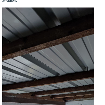
xylophène.