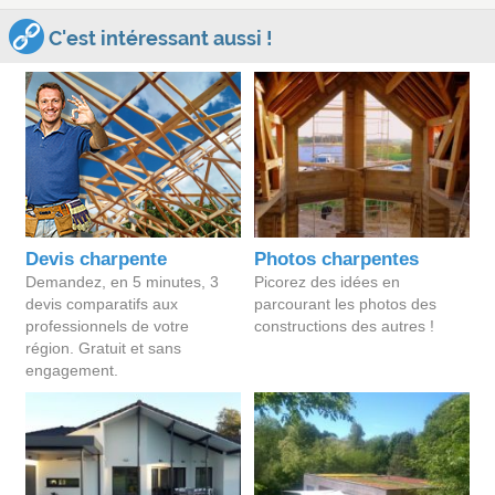
C'est intéressant aussi !
Devis charpente
Photos charpentes
Demandez, en 5 minutes, 3
Picorez des idées en
devis comparatifs aux
parcourant les photos des
professionnels de votre
constructions des autres !
région. Gratuit et sans
engagement.