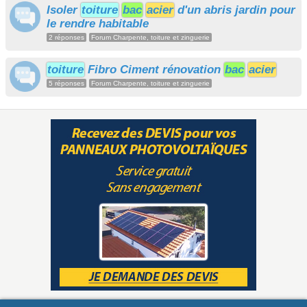
Isoler
toiture
bac
acier
d'un abris jardin pour
le rendre habitable
2 réponses
Forum Charpente, toiture et zinguerie
toiture
Fibro Ciment rénovation
bac
acier
5 réponses
Forum Charpente, toiture et zinguerie