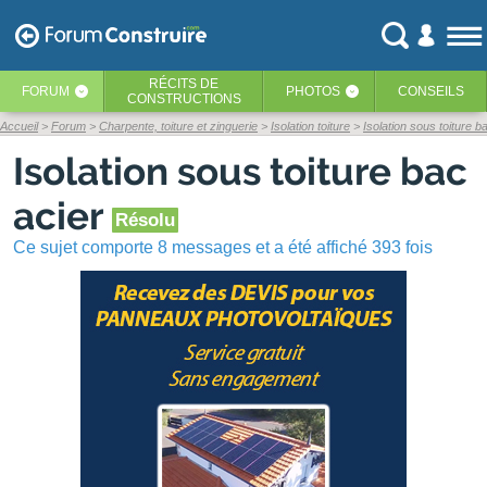
RÉCITS
DE
FORUM
PHOTOS
CONSEILS
‹
‹
CONSTRUCTIONS
Accueil
Forum
Charpente, toiture et zinguerie
Isolation toiture
Isolation sous toiture b
Isolation sous toiture bac
acier
Résolu
Ce sujet comporte 8 messages et a été affiché 393 fois