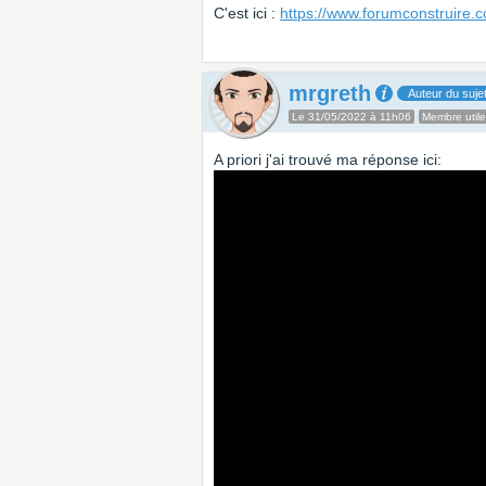
C'est ici :
https://www.forumconstruire.c
mrgreth
Auteur du suje
Le 31/05/2022 à 11h06
Membre utile
A priori j'ai trouvé ma réponse ici: