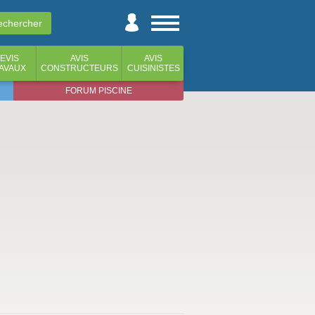
EVIS
AVIS
AVIS
AVAUX
CONSTRUCTEURS
CUISINISTES
FORUM PISCINE