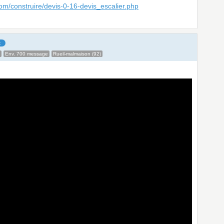
om/construire/devis-0-16-devis_escalier.php
t
Env. 700 message
Rueil-malmaison (92)