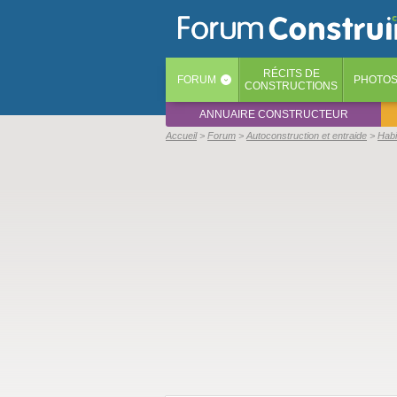
RÉCITS
DE
FORUM
PHOTO
‹
CONSTRUCTIONS
ANNUAIRE CONSTRUCTEUR
Accueil
Forum
Autoconstruction et entraide
Habi