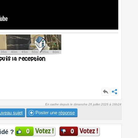
En cache depuis le dimanche 26 juillet 2026 à 16h24
uveau sujet
Poster une
réponse
Votez !
Votez !
0
0
idé ?