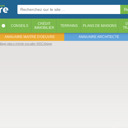
CRÉDIT
D
S
CONSEILS
TERRAINS
PLANS DE MAISONS
‹
IMMOBILIER
TR
ANNUAIRE MAITRE D'OEUVRE
ANNUAIRE ARCHITECTE
llage placo trémie escalier RDC/étage