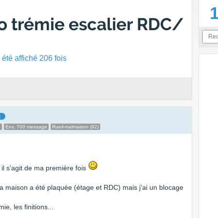
o trémie escalier RDC/
été affiché 206 fois
t
e
Env. 700 message
Rueil-malmaison (92)
 il s'agit de ma première fois
e la maison a été plaquée (étage et RDC) mais j'ai un blocage
ie, les finitions...