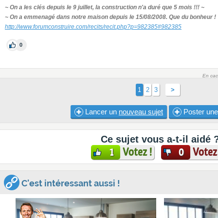
~ On a les clés depuis le 9 juillet, la construction n'a duré que 5 mois !!! ~
~ On a emmenagé dans notre maison depuis le 15/08/2008. Que du bonheur !
http://www.forumconstruire.com/recits/recit.php?p=982385#982385
0
En cac
1
2
3
>
Lancer un
nouveau sujet
Poster un
Ce sujet vous a-t-il aidé 
Votez !
Votez 
1
0
C'est intéressant aussi !