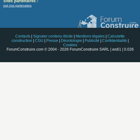
Sites partenaires :
voir nos partenaires
Contacts
|
Signaler contenu illicite
|
Mentions légales
|
Calculette
construction
|
CGU
|
Presse
|
Déontologie
|
Publicité
|
Confidentialité
|
Cookies
ForumConstruire.com © 2004 - 2026 ForumConstruire SARL | ws61 | 0.026