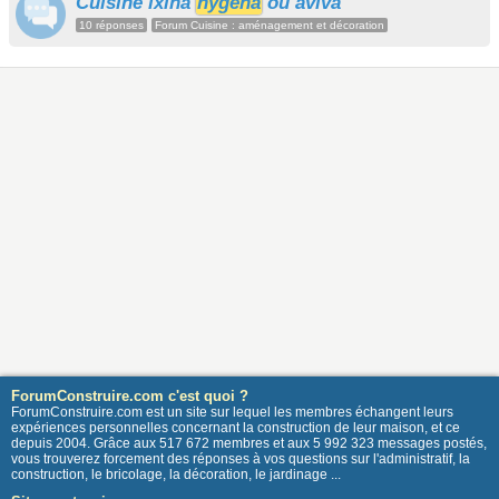
Cuisine ixina
hygena
ou aviva
10 réponses
Forum Cuisine : aménagement et décoration
ForumConstruire.com c'est quoi ?
ForumConstruire.com est un site sur lequel les membres échangent leurs
expériences personnelles concernant la construction de leur maison, et ce
depuis 2004. Grâce aux 517 672 membres et aux 5 992 323 messages postés,
vous trouverez forcement des réponses à vos questions sur l'administratif, la
construction, le bricolage, la décoration, le jardinage ...