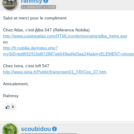
rahmsy
Le 18/08/2007 à 17h59
Salut et merci pour le compliment.
Chez Atlas, c'est
A
lba 547 (Référence Nobilia)
http://www.cuisineatlas.com/HTML/contemporaine/alba_hetre.asp
ou
http://fr.nobilia.de/index.php?
mySID=bd8f32915d872887a6649ad4d3aa24fa&myELEMENT=showdet
Chez Ixina, c'est loft 547
http://www.ixina.fr/Public/fra/screen01_FR/Con_07.htm
Amicalement,
Rahmsy
0
scoubidou