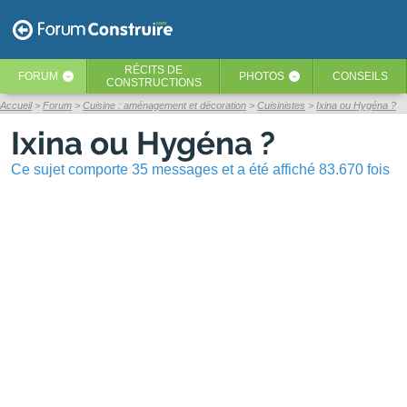
RÉCITS
DE
FORUM
PHOTOS
CONSEILS
‹
‹
CONSTRUCTIONS
Accueil
Forum
Cuisine : aménagement et décoration
Cuisinistes
Ixina ou Hygéna ?
Ixina ou Hygéna ?
Ce sujet comporte 35 messages et a été affiché 83.670 fois