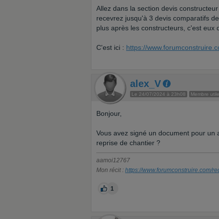
Allez dans la section devis constructeur
recevrez jusqu'à 3 devis comparatifs d
plus après les constructeurs, c'est eux
C'est ici :
https://www.forumconstruire.
alex_V
Le 24/07/2024 à 23h08
Membre util
Bonjour,
Vous avez signé un document pour un ar
reprise de chantier ?
aamoi12767
Mon récit :
https://www.forumconstruire.com/rec
1