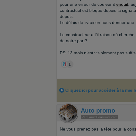
pour une erreur de couleur d’
enduit
, au
contractuel est bloqué depuis la signature
depuis.
Le délais de livraison nous donner une li
Le constructeur a t’il raison où cherch
de notre part?
PS: 13 mois n’est visiblement pas suffis
1
Cliquez ici pour accéder à la meil
Auto promo
Par ForumConstruire.com
Ne vous prenez pas la tête pour la cons