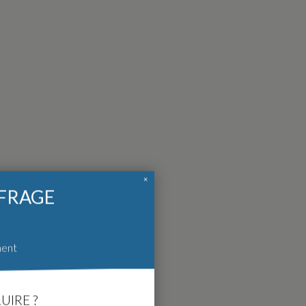
×
FFRAGE
ment
UIRE ?