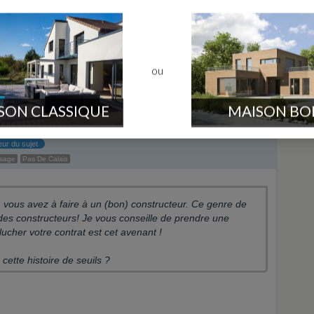
rise de chantier mais ils sont bien revenus « terminé »
ou
SON CLASSIQUE
MAISON BO
eur du sujet
ssage
Pas De Calais
vous avez à faire à un (bon) constructeur. Ce genre de
des constructeurs! Je vous conseille de prendre une
lucher votre contrat est cet avenant !
ette histoire de seuils ?