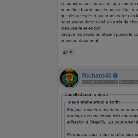
Le constructeur nous a dit que comme no
nous était fourni mais la pose c’était à
qui s’en occupe et que dans notre cas le
nous avons donc signé un arrêt de chant
menuiserie et enduit.
lorsque les seuils on étaient posés le c
nouveau document.
0
Richard45
Le 25/07/2024 à 13h32
Membre ultra
CamilleJason a écrit:
plaquisteheureux a écrit:
Bonjour, malheureusement pour vous,
pratique est une chose très courant
adhésion à l'AAMOI . Ils pourraient 
Ps pouvez vous nous en dire plus sur