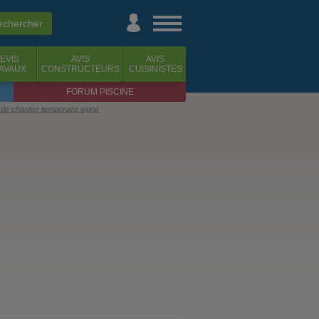
EVIS
AVIS
AVIS
AVAUX
CONSTRUCTEURS
CUISINISTES
FORUM PISCINE
t de chantier temporaire signé