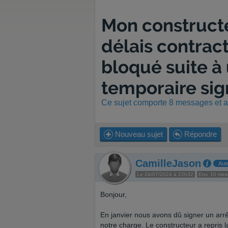
Mon constructe
délais contract
bloqué suite à 
temporaire si
Ce sujet comporte 8 messages et a 
Nouveau sujet
Répondre
CamilleJason
Aut
Le 24/07/2024 à 22h32
Env. 10 me
Bonjour,
En janvier nous avons dû signer un arrêt
notre charge. Le constructeur a repris 