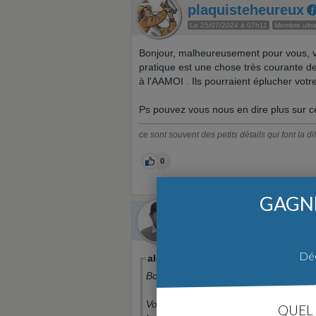
plaquisteheureux
Le 25/07/2024 à 07h11
Membre ultra
Bonjour, malheureusement pour vous, vo
pratique est une chose très courante d
à l'AAMOI . Ils pourraient éplucher votre
Ps pouvez vous nous en dire plus sur cet
ce sont souvent des petits détails qui font la d
0
GAGNE
CamilleJason
Aut
Le 25/07/2024 à 09h39
Env. 10 me
Déc
alex_V a écrit:
Bonjour,
Vous avez signé un document pour un 
QUEL 