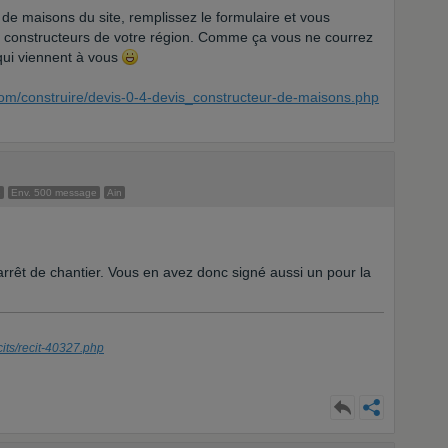
 de maisons du site, remplissez le formulaire et vous
e constructeurs de votre région. Comme ça vous ne courrez
 qui viennent à vous
com/construire/devis-0-4-devis_constructeur-de-maisons.php
e
Env. 500 message
Ain
rêt de chantier. Vous en avez donc signé aussi un pour la
its/recit-40327.php