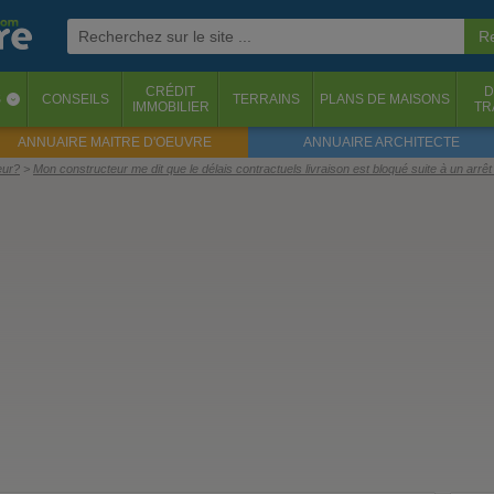
CRÉDIT
D
S
CONSEILS
TERRAINS
PLANS DE MAISONS
‹
IMMOBILIER
TR
ANNUAIRE MAITRE D'OEUVRE
ANNUAIRE ARCHITECTE
eur?
Mon constructeur me dit que le délais contractuels livraison est bloqué suite à un arrê