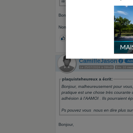
la reprise de chantier ?
Bonjour,
Non nous n’avons rien signé pour la rep
0
MAI
CamilleJason
Aut
Le 25/07/2024 à 09h49
Env. 10 me
plaquisteheureux a écrit:
Bonjour, malheureusement pour vous, 
pratique est une chose très courante 
adhésion à l'AAMOI . Ils pourraient ép
Ps pouvez vous nous en dire plus sur c
Bonjour,