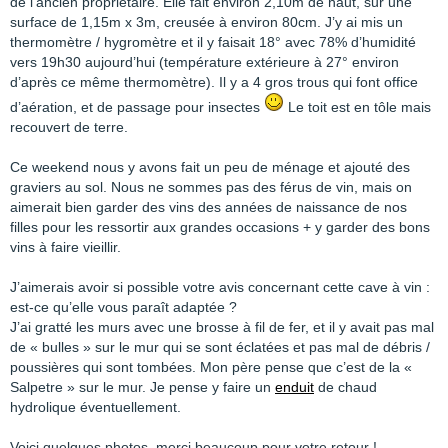
de l’ancien propriétaire. Elle fait environ 2,10m de haut, sur une
surface de 1,15m x 3m, creusée à environ 80cm. J’y ai mis un
thermomètre / hygromètre et il y faisait 18° avec 78% d’humidité
vers 19h30 aujourd’hui (température extérieure à 27° environ
d’après ce même thermomètre). Il y a 4 gros trous qui font office
d’aération, et de passage pour insectes
Le toit est en tôle mais
recouvert de terre.
Ce weekend nous y avons fait un peu de ménage et ajouté des
graviers au sol. Nous ne sommes pas des férus de vin, mais on
aimerait bien garder des vins des années de naissance de nos
filles pour les ressortir aux grandes occasions + y garder des bons
vins à faire vieillir.
J’aimerais avoir si possible votre avis concernant cette cave à vin :
est-ce qu’elle vous paraît adaptée ?
J’ai gratté les murs avec une brosse à fil de fer, et il y avait pas mal
de « bulles » sur le mur qui se sont éclatées et pas mal de débris /
poussières qui sont tombées. Mon père pense que c’est de la «
Salpetre » sur le mur. Je pense y faire un
enduit
de chaud
hydrolique éventuellement.
Voici quelques photos, merci beaucoup pour votre retour !