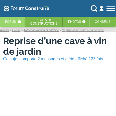
RÉCITS
DE
FORUM
PHOTOS
CONSEILS
‹
‹
CONSTRUCTIONS
Accueil
Forum
Autoconstruction et entraide
Reprise d’une cave à vin de jardin
Reprise d’une cave à vin
de jardin
Ce sujet comporte 2 messages et a été affiché 123 fois