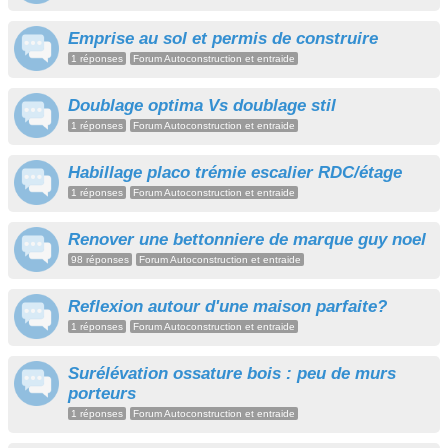
Emprise au sol et permis de construire
1 réponses
Forum Autoconstruction et entraide
Doublage optima Vs doublage stil
1 réponses
Forum Autoconstruction et entraide
Habillage placo trémie escalier RDC/étage
1 réponses
Forum Autoconstruction et entraide
Renover une bettonniere de marque guy noel
98 réponses
Forum Autoconstruction et entraide
Reflexion autour d'une maison parfaite?
1 réponses
Forum Autoconstruction et entraide
Surélévation ossature bois : peu de murs
porteurs
1 réponses
Forum Autoconstruction et entraide