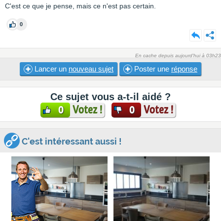
C'est ce que je pense, mais ce n'est pas certain.
0
En cache depuis aujourd'hui à 03h23
Lancer un
nouveau sujet
Poster une
réponse
Ce sujet vous a-t-il aidé ?
Votez !
Votez !
0
0
C'est intéressant aussi !