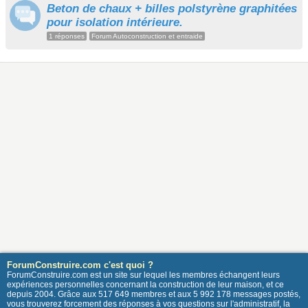
Beton de chaux + billes polstyrène graphitées
pour isolation intérieure.
1 réponses
Forum Autoconstruction et entraide
ForumConstruire.com c'est quoi ?
ForumConstruire.com est un site sur lequel les membres échangent leurs
expériences personnelles concernant la construction de leur maison, et ce
depuis 2004. Grâce aux 517 649 membres et aux 5 992 178 messages postés,
vous trouverez forcement des réponses à vos questions sur l'administratif, la