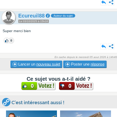
Ecureuil88
Auteur du sujet
Le 03/10/2025 à 15h16
Super merci bien
0
En cache depuis le mercredi 05 aout 2026 à 14h46
Lancer un
nouveau sujet
Poster une
réponse
Ce sujet vous a-t-il aidé ?
Votez !
Votez !
0
0
C'est intéressant aussi !