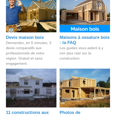
Devis maison bois
Maisons à ossature bois
: la FAQ
Demandez, en 5 minutes, 3
devis comparatifs aux
Les guides vous aident à y
professionnels de votre
voir plus clair sur la
région. Gratuit et sans
construction.
engagement.
11 constructions aux
Photos de