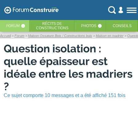
RÉCITS
DE
FORUM
PHOTOS
CONSEILS
‹
‹
CONSTRUCTIONS
Accueil
Forum
Maison Ossature Bois / Constructions bois
Maison en madrier
Questio
Question isolation :
quelle épaisseur est
idéale entre les madriers
?
Ce sujet comporte 10 messages et a été affiché 151 fois