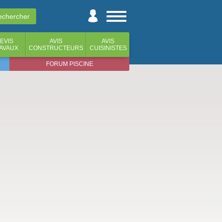
EVIS
AVIS
AVIS
AVAUX
CONSTRUCTEURS
CUISINISTES
FORUM PISCINE