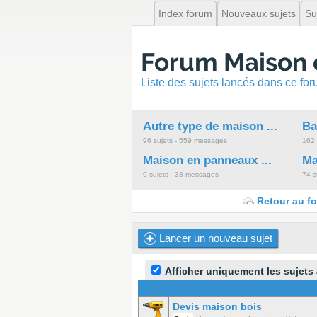
Index forum
Nouveaux sujets
Su
Forum Maison 
Liste des sujets lancés dans ce fo
Autre type de maison ...
Ba
96 sujets - 559 messages
162 
Maison en panneaux ...
Ma
9 sujets - 38 messages
74 s
Retour au fo
Lancer un nouveau sujet
Afficher uniquement les sujets
Devis maison bois