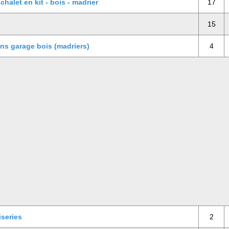
halet en kit - bois - madrier
17
15
ns garage bois (madriers)
4
series
2