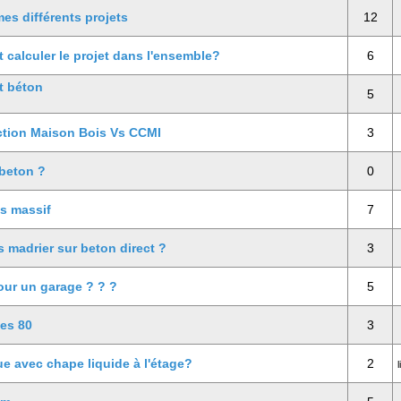
mes différents projets
12
calculer le projet dans l'ensemble?
6
t béton
5
ction Maison Bois Vs CCMI
3
 beton ?
0
is massif
7
 madrier sur beton direct ?
3
our un garage ? ? ?
5
es 80
3
e avec chape liquide à l'étage?
2