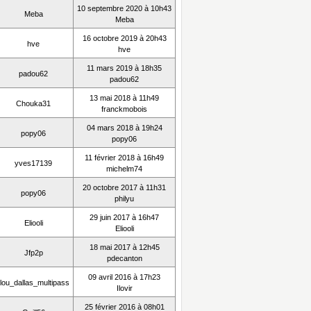
10 septembre 2020 à 10h43
Meba
Meba
16 octobre 2019 à 20h43
hve
hve
11 mars 2019 à 18h35
padou62
padou62
13 mai 2018 à 11h49
Chouka31
franckmobois
04 mars 2018 à 19h24
popy06
popy06
11 février 2018 à 16h49
yves17139
michelm74
20 octobre 2017 à 11h31
popy06
philyu
29 juin 2017 à 16h47
Eliooli
Eliooli
18 mai 2017 à 12h45
Jfp2p
pdecanton
09 avril 2016 à 17h23
lilou_dallas_multipass
Ilovir
25 février 2016 à 08h01