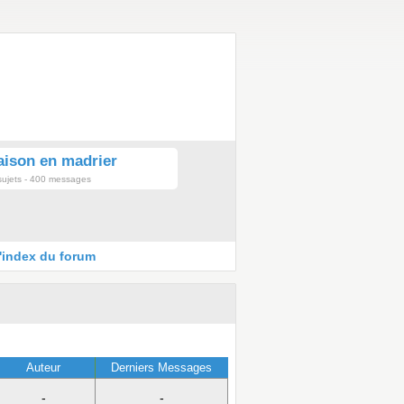
ison en madrier
sujets - 400 messages
l'index du forum
Auteur
Derniers Messages
-
-