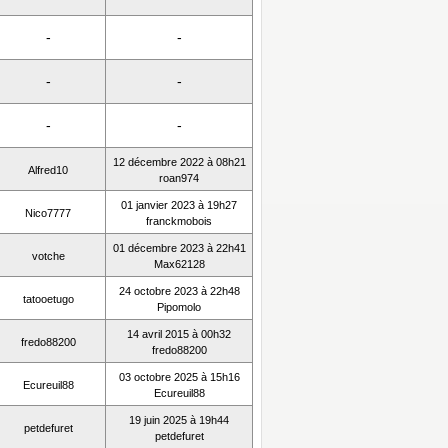
-
-
-
-
-
-
12 décembre 2022 à 08h21
Alfred10
roan974
01 janvier 2023 à 19h27
Nico7777
franckmobois
01 décembre 2023 à 22h41
votche
Max62128
24 octobre 2023 à 22h48
tatooetugo
Pipomolo
14 avril 2015 à 00h32
fredo88200
fredo88200
03 octobre 2025 à 15h16
Ecureuil88
Ecureuil88
19 juin 2025 à 19h44
petdefuret
petdefuret