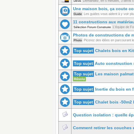
Demandez, en 5 minutes, 3 devis co
Devis
Une maison bois, ça coute c
Les guides vous aident à y voir plus
Guide
11 constructions aux matériau
L'équipe de Fo
Sélection Forum Construire
Photos de constructions de 
Picorez des idées en parcourant l
Photo
Top sujet
Chalets bois en Kit
Top sujet
Auto construction m
Top sujet
Les maison palmat
Résolu
Top sujet
Inertie du bois en 
Top sujet
Chalet bois -50m2 
Question isolation : quelle ép
Comment retirer les couches 