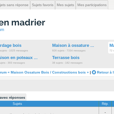
jets sans réponse
Sujets favoris
Mes sujets
Mes participations
en madrier
rum
rdage bois
Maison à ossature ...
Ma
sujets - 1025 messages
926 sujets - 7334 messages
72 
ison en poteaux ...
Terrasse bois
ujets - 393 messages
38 sujets - 182 messages
rum « Maison Ossature Bois / Constructions bois »
|
Retour à 
 avec réponses
Sujets
Rép.
-