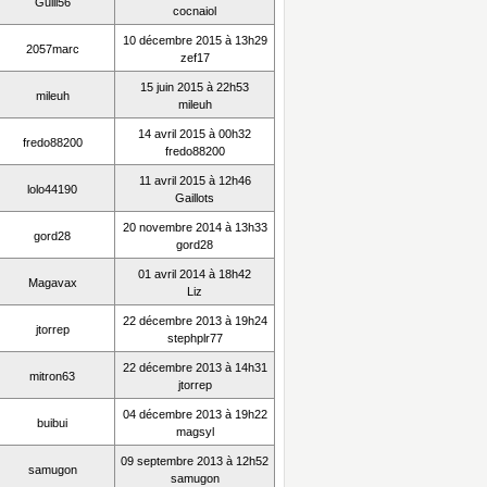
Guill56
cocnaiol
10 décembre 2015 à 13h29
2057marc
zef17
15 juin 2015 à 22h53
mileuh
mileuh
14 avril 2015 à 00h32
fredo88200
fredo88200
11 avril 2015 à 12h46
lolo44190
Gaillots
20 novembre 2014 à 13h33
gord28
gord28
01 avril 2014 à 18h42
Magavax
Liz
22 décembre 2013 à 19h24
jtorrep
stephplr77
22 décembre 2013 à 14h31
mitron63
jtorrep
04 décembre 2013 à 19h22
buibui
magsyl
09 septembre 2013 à 12h52
samugon
samugon