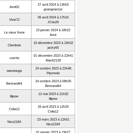
27 avril 2024 à 13h53
Axel02
gnangnan1er
05 avril 2024 à 17h10
Vivie72
JCdu26
23 janvier 2024 à 18h22
Le vieux frene
Ilovir
10 décembre 2023 à 16h32
Clembois
jacky65
01 décembre 2023 à 22h41
votche
Max62128
24 octobre 2023 à 22h48
tatooetugo
Pipomolo
24 octobre 2023 à 08h35
Bertrand64
Bertrand64
12 mai 2023 à 21h32
lilipow
lilipow
26 avril 2023 à 12h33
Celia12
Celia12
23 mars 2023 à 12h51
Nico2184
Nico2184
01 janvier 2023 à 19h27