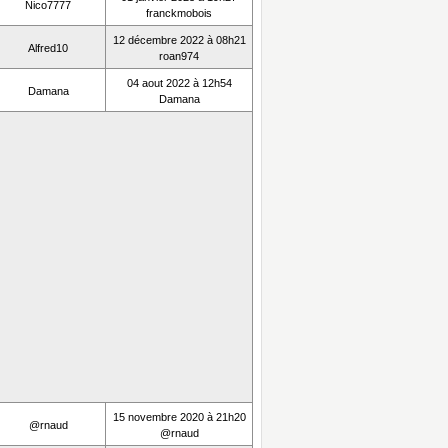
Nico7777
franckmobois
12 décembre 2022 à 08h21
Alfred10
roan974
04 aout 2022 à 12h54
Damana
Damana
15 novembre 2020 à 21h20
@rnaud
@rnaud