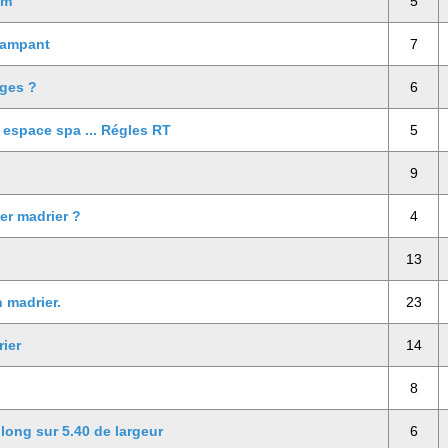
mm
5
 rampant
7
ages ?
6
 espace spa ... Régles RT
5
9
er madrier ?
4
13
 madrier.
23
ier
14
8
long sur 5.40 de largeur
6