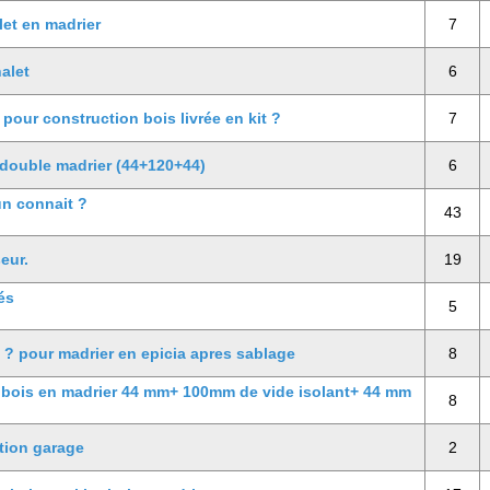
let en madrier
7
alet
6
pour construction bois livrée en kit ?
7
 double madrier (44+120+44)
6
n connait ?
43
eur.
19
és
5
 ? pour madrier en epicia apres sablage
8
 bois en madrier 44 mm+ 100mm de vide isolant+ 44 mm
8
tion garage
2