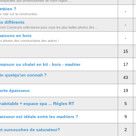
mparatifs aux professionnels de votre région. ...
ombien ?
-
 clair sur la construction.
x différents
-
rum Construire sélectionne pour vous les plus belles photos des ...
maisons en bois
-
es photos des constructions des autres !
15
aison ou chalet en kit - bois - madrier
17
in quelqu'un connait ?
43
forte épaisseur.
19
habitable + espace spa ... Régles RT
5
aisseur est idéale entre les madriers ?
9
et surcouches de saturateur?
2