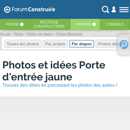
RÉCITS
DE
FORUM
PHOTOS
CONSEILS
‹
‹
CONSTRUCTIONS
Accueil
Photos
Photos par étapes
Photos Menuiserie
Toutes les photos
Par projets
Par étapes
Photos déco
E
Photos et idées Porte
d'entrée jaune
Trouvez des idées en parcourant les photos des autres !