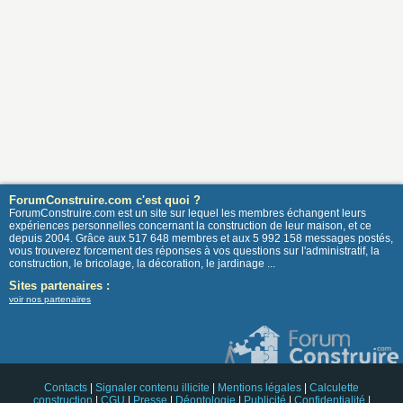
ForumConstruire.com c'est quoi ?
ForumConstruire.com est un site sur lequel les membres échangent leurs
expériences personnelles concernant la construction de leur maison, et ce
depuis 2004. Grâce aux 517 648 membres et aux 5 992 158 messages postés,
vous trouverez forcement des réponses à vos questions sur l'administratif, la
construction, le bricolage, la décoration, le jardinage ...
Sites partenaires :
voir nos partenaires
Contacts
|
Signaler contenu illicite
|
Mentions légales
|
Calculette
construction
|
CGU
|
Presse
|
Déontologie
|
Publicité
|
Confidentialité
|