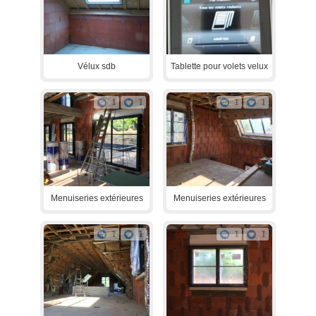
Vélux sdb
Tablette pour volets velux
1
1
1
1
Menuiseries extérieures
Menuiseries extérieures
1
1
1
1