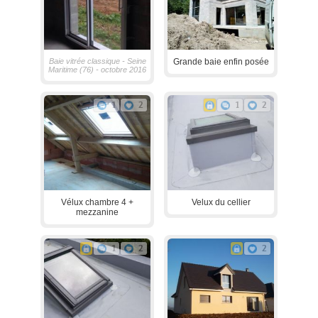
Baie vitrée classique - Seine
Grande baie enfin posée
Maritime (76) - octobre 2016
1
2
1
2
Vélux chambre 4 +
Velux du cellier
mezzanine
1
2
2