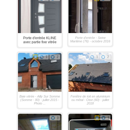
Porte d'entrée KLINE
Porte d'entrée - Seine
Maritime (76) - octobre 2016
avec partie fixe vitrée
1
2
1
2
Baie vitrée - Ailly Sur Somme
Fenêtre de toit en aluminium
(Somme - 80) - juillet 2015 -
ou métal - Oise (60) - juillet
Photo ...
2018
1
1