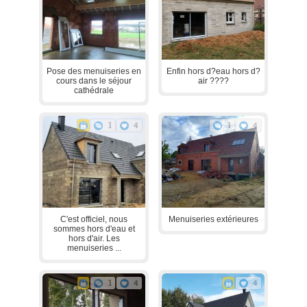
Pose des menuiseries en
Enfin hors d?eau hors d?
cours dans le séjour
air ????
cathédrale
1
4
1
4
C'est officiel, nous
Menuiseries extérieures
sommes hors d'eau et
hors d'air. Les
menuiseries ...
1
4
4