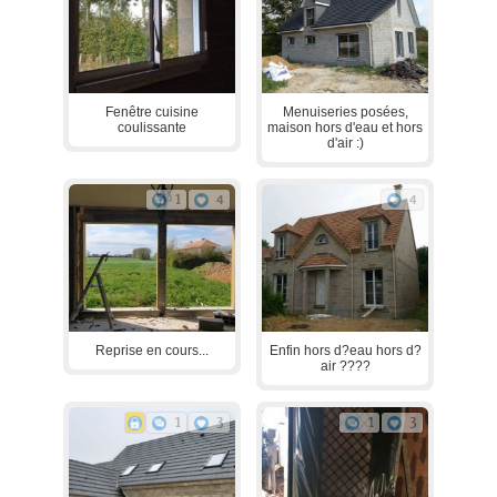
Fenêtre cuisine
Menuiseries posées,
coulissante
maison hors d'eau et hors
d'air :)
1
4
4
Reprise en cours...
Enfin hors d?eau hors d?
air ????
1
3
1
3