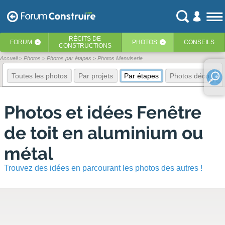
RÉCITS
DE
FORUM
PHOTOS
CONSEILS
‹
‹
CONSTRUCTIONS
Accueil
Photos
Photos par étapes
Photos Menuiserie
Toutes les photos
Par projets
Par étapes
Photos déco
E
Photos et idées Fenêtre
de toit en aluminium ou
métal
Trouvez des idées en parcourant les photos des autres !