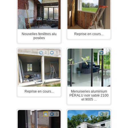
Nouvelles fenêtres alu
Reprise en cours...
posées
1
3
3
Reprise en cours...
Menuiseries aluminium
PÉRALU noir sablé 2100
et 9005 ...
3
2