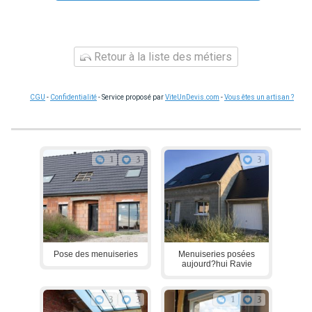
Retour à la liste des métiers
CGU
-
Confidentialité
- Service proposé par
ViteUnDevis.com
-
Vous êtes un artisan ?
1
3
3
Pose des menuiseries
Menuiseries posées
aujourd?hui Ravie
3
3
1
3