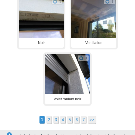
1
1
Noir
Ventilation
1
Volet roulant noir
1
2
3
4
5
6
7
>>