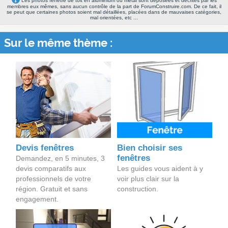
Les photos fenêtre de toit en aluminium ou métal sont déposées et décrites par les
membres eux mêmes, sans aucun contrôle de la part de ForumConstruire.com. De ce fait, il
se peut que certaines photos soient mal détaillées, placées dans de mauvaises catégories,
mal orientées, etc ...
Sur le même thème :
Devis fenêtres
Bien choisir ses
fenêtres
Demandez, en 5 minutes, 3
devis comparatifs aux
Les guides vous aident à y
professionnels de votre
voir plus clair sur la
région. Gratuit et sans
construction.
engagement.