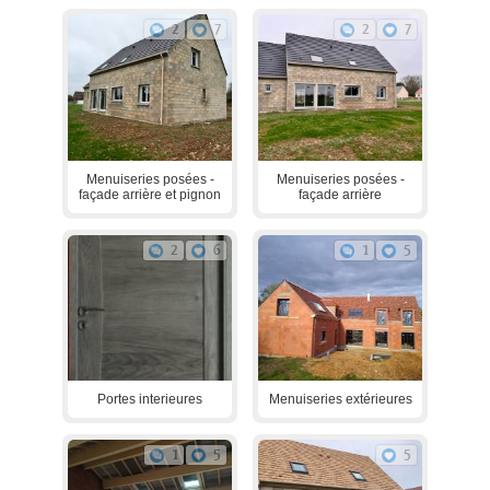
2
7
2
7
Menuiseries posées -
Menuiseries posées -
façade arrière et pignon
façade arrière
2
6
1
5
Portes interieures
Menuiseries extérieures
1
5
5