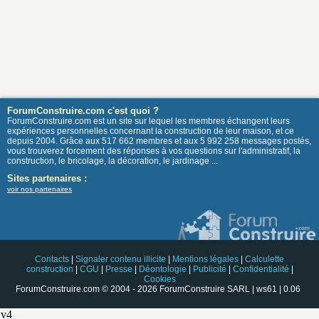
ForumConstruire.com c'est quoi ?
ForumConstruire.com est un site sur lequel les membres échangent leurs
expériences personnelles concernant la construction de leur maison, et ce
depuis 2004. Grâce aux 517 662 membres et aux 5 992 258 messages postés,
vous trouverez forcement des réponses à vos questions sur l'administratif, la
construction, le bricolage, la décoration, le jardinage ...
Sites partenaires :
voir nos partenaires
Contacts
|
Signaler contenu illicite
|
Mentions légales
|
Calculette
construction
|
CGU
|
Presse
|
Déontologie
|
Publicité
|
Confidentialité
|
Cookies
ForumConstruire.com © 2004 - 2026 ForumConstruire SARL | ws61 | 0.06
v4