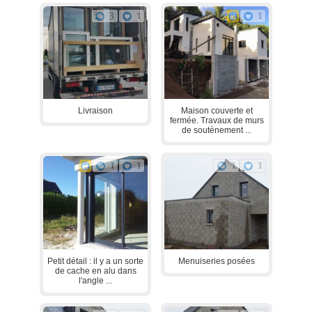
3
1
1
Livraison
Maison couverte et
fermée. Travaux de murs
de soutènement ...
1
1
1
1
Petit détail : il y a un sorte
Menuiseries posées
de cache en alu dans
l'angle ...