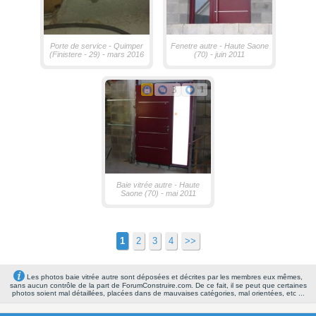
Porte de service - Quimper
Fenetre autre - Haute Saone
(Finistere - 29) - mars 2016
(70) - juin 2011
3
1
Baie vitrée autre - Haute
Saone (70) - mai 2011
1
2
3
4
>>
Les photos baie vitrée autre sont déposées et décrites par les membres eux mêmes,
sans aucun contrôle de la part de ForumConstruire.com. De ce fait, il se peut que certaines
photos soient mal détaillées, placées dans de mauvaises catégories, mal orientées, etc ...