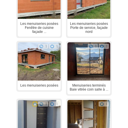
Les menuiseries posées
Les menuiseries posées
Fenêtre de cuisine
Porte de service, façade
façade ...
nord
1
1
1
1
Les menuiseries posées
Menuiseries terminés
Baie vitrée coin salle à ...
1
1
1