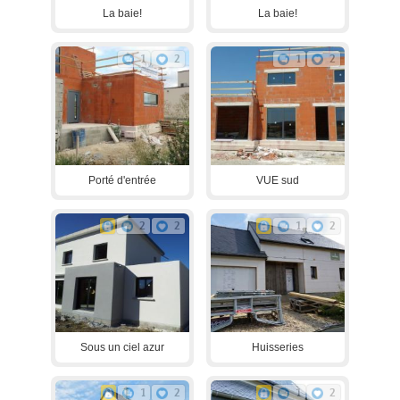
La baie!
La baie!
1
2
1
2
Porté d'entrée
VUE sud
2
2
1
2
Sous un ciel azur
Huisseries
1
2
1
2