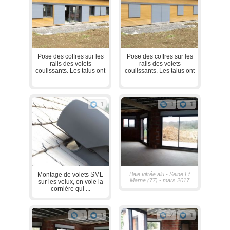
Pose des coffres sur les
Pose des coffres sur les
rails des volets
rails des volets
coulissants. Les talus ont
coulissants. Les talus ont
...
...
1
1
1
Montage de volets SML
Baie vitrée alu - Seine Et
Marne (77) - mars 2017
sur les velux, on voie la
cornière qui ...
1
1
2
1