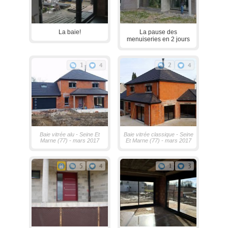
La baie!
La pause des
menuiseries en 2 jours
1
4
2
4
Baie vitrée alu - Seine Et
Baie vitrée classique - Seine
Marne (77) - mars 2017
Et Marne (77) - mars 2017
5
4
1
3