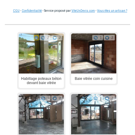
CGU
-
Confidentialité
- Service proposé par
ViteUnDevis.com
-
Vous êtes un artisan ?
2
2
1
2
Habillage poteaux béton
Baie vitrée coin cuisine
devant baie vitrée
1
2
1
2