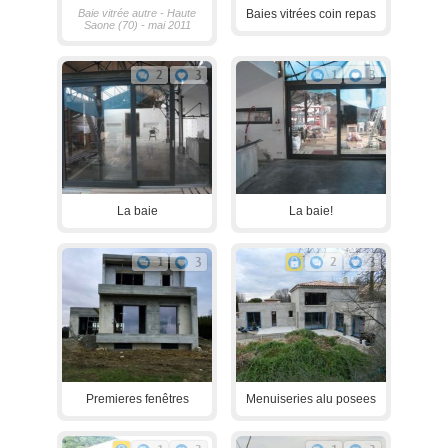
Baie vitrée autre - Haute
Baies vitrées coin repas
Saone (70) - mai 2011
2
3
1
3
La baie
La baie!
1
3
2
3
Premieres fenêtres
Menuiseries alu posees