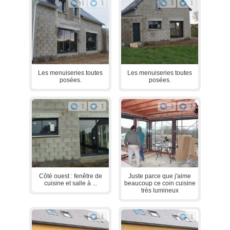
1
1
1
1
Les menuiseries toutes
Les menuiseries toutes
posées.
posées.
1
1
1
1
Côté ouest : fenêtre de
Juste parce que j'aime
cuisine et salle à ...
beaucoup ce coin cuisine
très lumineux
1
1