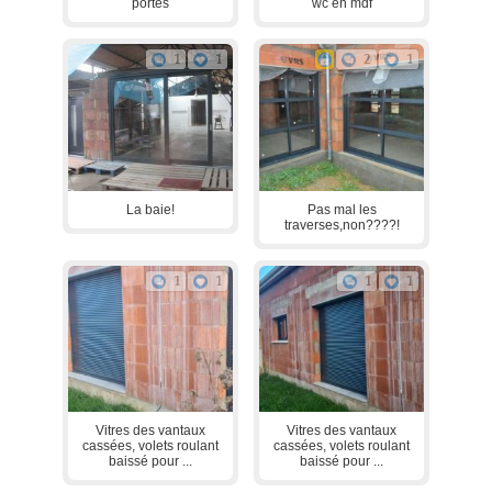
portes
wc en mdf
1
1
2
1
La baie!
Pas mal les
traverses,non????!
1
1
1
1
Vitres des vantaux
Vitres des vantaux
cassées, volets roulant
cassées, volets roulant
baissé pour ...
baissé pour ...