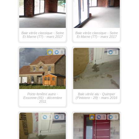
Baie vitrée classique - Seine
Baie vitrée classique - Seine
Et Marne (77) - mars 2017
Et Marne (77) - mars 2017
1
1
Porte-fenêtre autre -
Baie vitrée alu - Quimper
Essonne (91) - décembre
(Finistere - 29) - mars 2016
2011
1
1
1
1