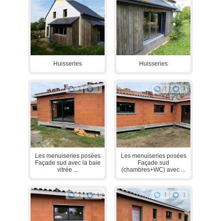
Huisseries
Huisseries
1
1
1
1
Les menuiseries posées
Les menuiseries posées
Façade sud avec la baie
Façade sud
vitrée ...
(chambres+WC) avec ...
1
1
1
1