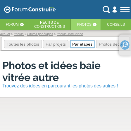
RÉCITS
DE
FORUM
PHOTOS
CONSEILS
‹
‹
CONSTRUCTIONS
Accueil
Photos
Photos par étapes
Photos Menuiserie
Toutes les photos
Par projets
Par étapes
Photos déco
E
Photos et idées baie
vitrée autre
Trouvez des idées en parcourant les photos des autres !