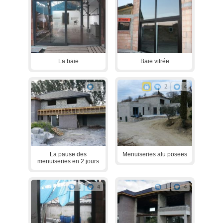
La baie
Baie vitrée
5
2
4
La pause des
Menuiseries alu posees
menuiseries en 2 jours
1
4
1
4