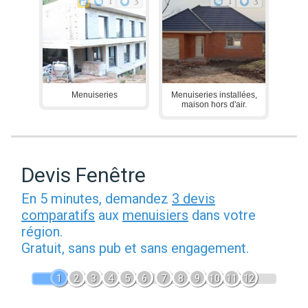
1
3
1
3
Menuiseries
Menuiseries installées,
maison hors d'air.
Devis Fenêtre
En 5 minutes, demandez
3 devis
comparatifs
aux
menuisiers
dans votre
région.
Gratuit, sans pub et sans engagement.
1
2
3
4
5
6
7
8
9
10
11
12