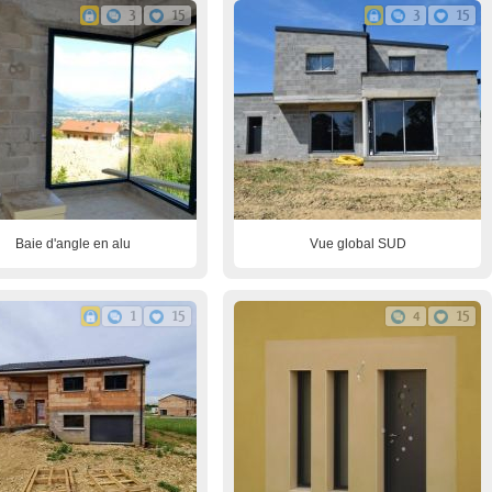
3
15
3
15
Baie d'angle en alu
Vue global SUD
1
15
4
15