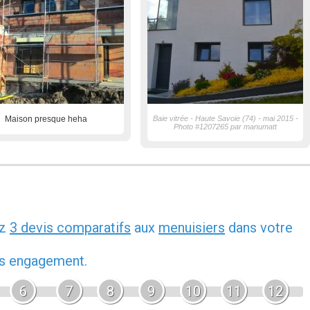
Maison presque heha
Baie vitrée - Haute Savoie (74) - mai 2015 -
Photo #1207265 par manumatt
ez
3 devis comparatifs
aux
menuisiers
dans votre
ans engagement.
6
7
8
9
10
11
12