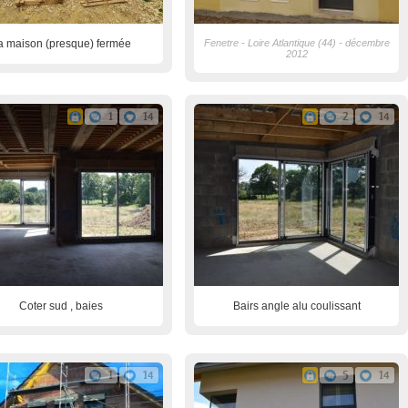
a maison (presque) fermée
Fenetre - Loire Atlantique (44) - décembre
2012
1
14
2
14
Coter sud , baies
Bairs angle alu coulissant
1
14
5
14