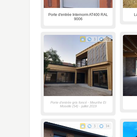
Porte d'entrée Internorm AT400 RAL
L
9006
3
15
Porte d'entrée gris foncé - Meurthe Et
Moselle (54) - juillet 2019
3
14