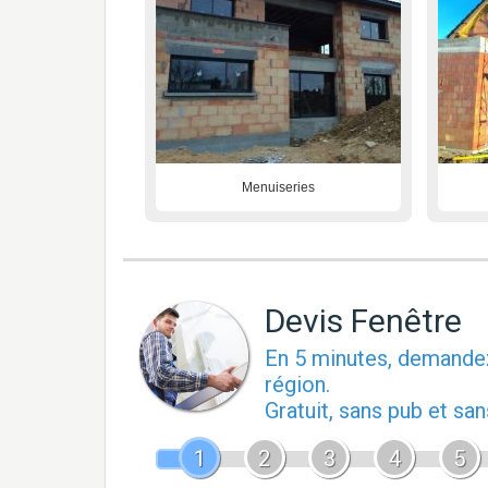
Menuiseries
Devis Fenêtre
En 5 minutes, demand
région.
Gratuit, sans pub et s
1
2
3
4
5