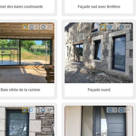
riser des baies coulissante
Façade sud avec fenêtres
2
27
2
26
Baie vitrée de la cuisine
Façade ouest
2
22
1
20