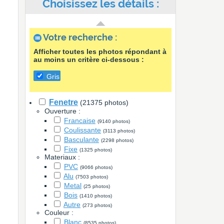
Choisissez les détails :
Votre recherche :
Afficher toutes les photos répondant à
au moins un critère ci-dessous :
Gris
Fenetre
(21375 photos)
Ouverture :
Francaise
(9140 photos)
Coulissante
(3113 photos)
Basculante
(2298 photos)
Fixe
(1325 photos)
Materiaux :
PVC
(9066 photos)
Alu
(7503 photos)
Metal
(25 photos)
Bois
(1410 photos)
Autre
(273 photos)
Couleur :
Blanc
(8535 photos)