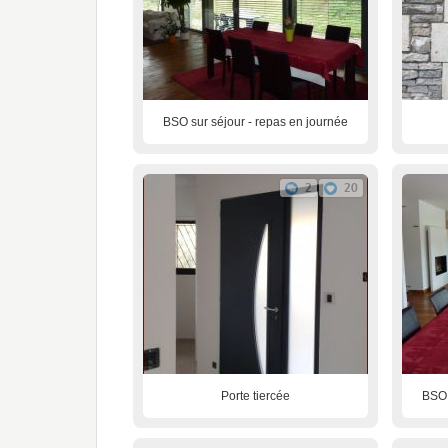
BSO sur séjour - repas en journée
2
20
Porte tiercée
BSO 