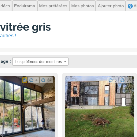
 déco
Enduirama
Mes préférées
Mes photos
Ajouter photo
A
vitrée gris
autres !
hage :
Les préférées des membres
4
62
3
38