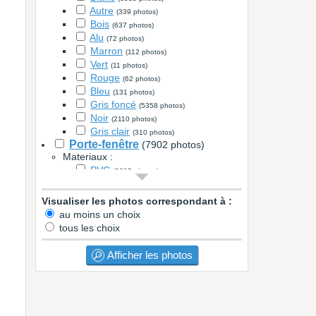
Autre
(339 photos)
Bois
(637 photos)
Alu
(72 photos)
Marron
(112 photos)
Vert
(11 photos)
Rouge
(62 photos)
Bleu
(131 photos)
Gris foncé
(5358 photos)
Noir
(2110 photos)
Gris clair
(310 photos)
Porte-fenêtre
(7902 photos)
Materiaux :
PVC
(3395 photos)
Alu
(2760 photos)
Metal
(37 photos)
Visualiser les photos correspondant à :
Bois
(687 photos)
au moins un choix
Autre
(112 photos)
tous les choix
Couleur :
Blanc
(3479 photos)
Afficher les photos
Autre
(182 photos)
Bois
(330 photos)
Alu
(13 photos)
Marron
(34 photos)
Vert