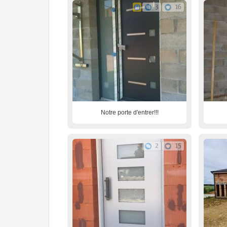
3
16
Notre porte d'entrer!!!
2
15