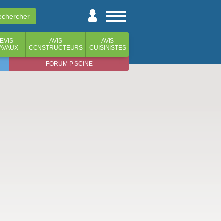
EVIS
AVIS
AVIS
AVAUX
CONSTRUCTEURS
CUISINISTES
FORUM PISCINE