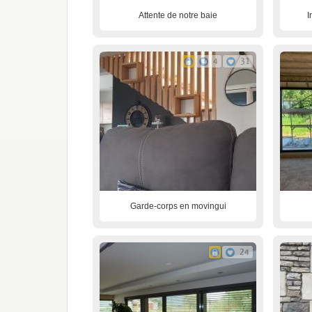
Attente de notre baie
I
4
31
Garde-corps en movingui
24