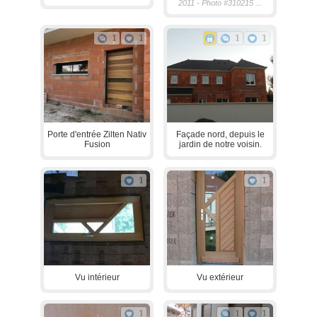
2011 - Photo #310215 ...
1
1
1
1
Porte d'entrée Zilten Nativ
Façade nord, depuis le
Fusion
jardin de notre voisin.
1
1
Vu intérieur
Vu extérieur
1
1
1