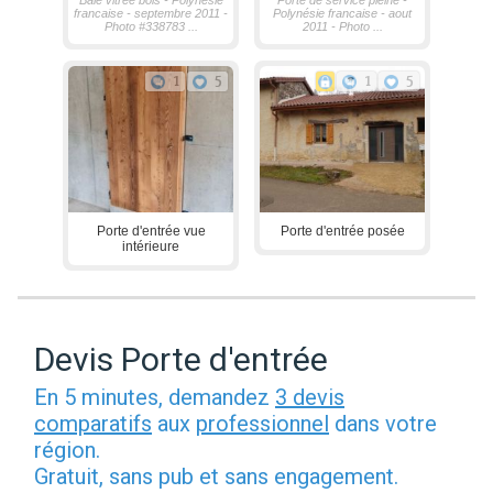
francaise - septembre 2011 -
Polynésie francaise - aout
Photo #338783 ...
2011 - Photo ...
1
5
1
5
Porte d'entrée vue
Porte d'entrée posée
intérieure
Devis Porte d'entrée
En 5 minutes, demandez
3 devis
comparatifs
aux
professionnel
dans votre
région.
Gratuit, sans pub et sans engagement.