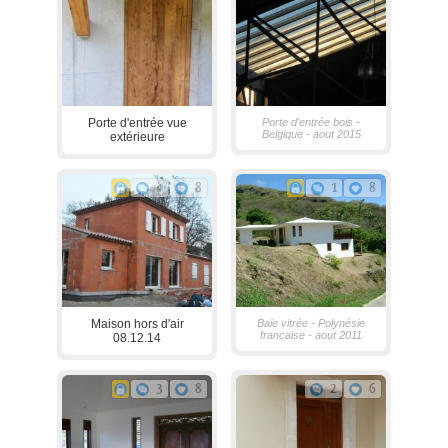
Porte d'entrée vue
Porte d'entrée bois -
Belgique - aout 2015
extérieure
4
8
1
8
Maison hors d'air
Baie vitrée - Polynésie
francaise - aout 2011
08.12.14
3
8
2
6