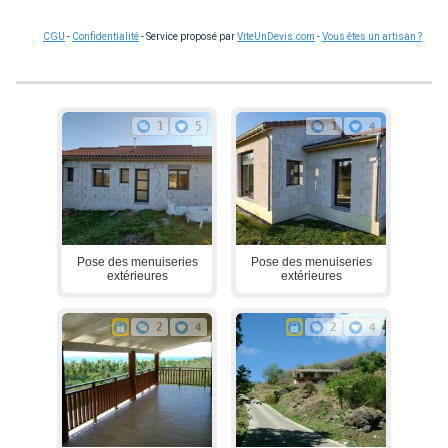
CGU
-
Confidentialité
- Service proposé par
ViteUnDevis.com
-
Vous êtes un artisan ?
1
5
1
4
Pose des menuiseries
Pose des menuiseries
extérieures
extérieures
2
4
2
4