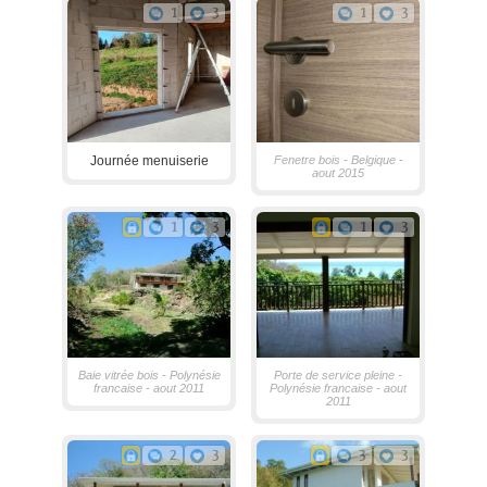
1
3
1
3
Journée menuiserie
Fenetre bois - Belgique -
aout 2015
1
3
1
3
Baie vitrée bois - Polynésie
Porte de service pleine -
francaise - aout 2011
Polynésie francaise - aout
2011
2
3
3
3