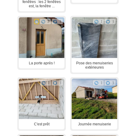
fenêtres : les 2 fenêtres
est, la fenêtre ...
2
3
1
3
La porte après !
Pose des menuiseries
extérieures
1
3
1
3
C'est prêt
Journée menuiserie