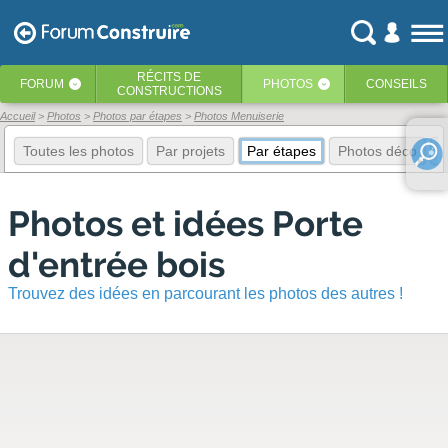
RÉCITS
DE
FORUM
PHOTOS
CONSEILS
‹
‹
CONSTRUCTIONS
Accueil
Photos
Photos par étapes
Photos Menuiserie
Toutes les photos
Par projets
Par étapes
Photos déco
E
Photos et idées Porte
d'entrée bois
Trouvez des idées en parcourant les photos des autres !