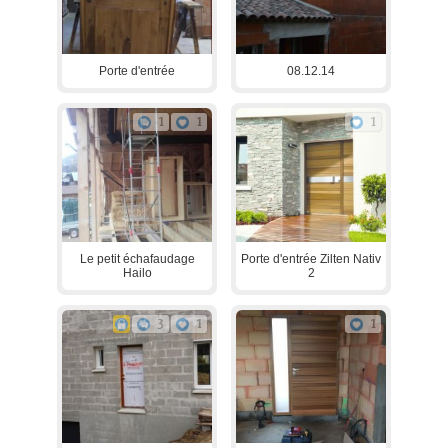
Porte d'entrée
08.12.14
1
1
1
Le petit échafaudage
Porte d'entrée Zilten Nativ
Hailo
2
3
1
1