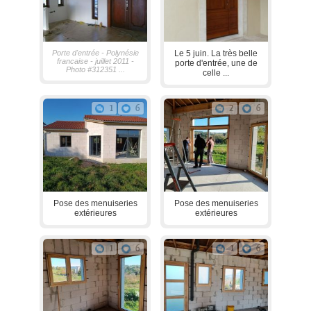
Porte d'entrée - Polynésie
Le 5 juin. La très belle
francaise - juillet 2011 -
porte d'entrée, une de
Photo #312351 ...
celle ...
1
6
2
6
Pose des menuiseries
Pose des menuiseries
extérieures
extérieures
1
6
1
6