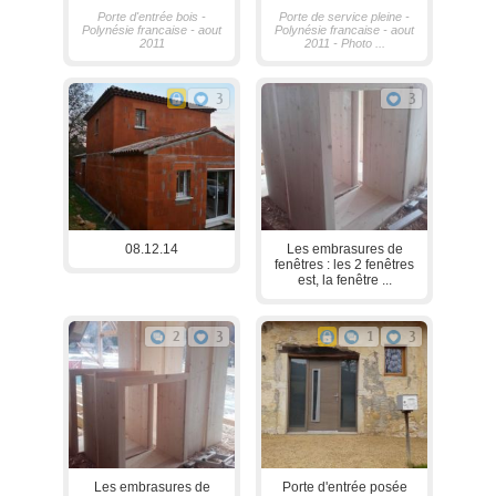
Porte d'entrée bois -
Porte de service pleine -
Polynésie francaise - aout
Polynésie francaise - aout
2011
2011 - Photo ...
3
3
08.12.14
Les embrasures de
fenêtres : les 2 fenêtres
est, la fenêtre ...
2
3
1
3
Les embrasures de
Porte d'entrée posée