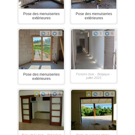
Pose des menuiseries
Pose des menuiseries
extérieures
extérieures
1
6
1
6
Pose des menuiseries
Fenetre bois - Belgique -
juillet 2015
extérieures
1
6
2
6
Baie vitrée bois - Polynésie
Porte de service pleine -