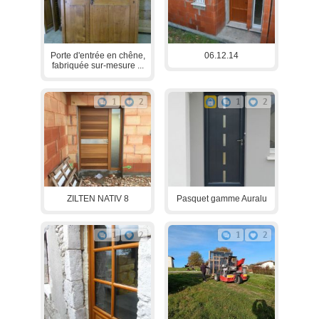
Porte d'entrée en chêne,
06.12.14
fabriquée sur-mesure ...
1
2
1
2
ZILTEN NATIV 8
Pasquet gamme Auralu
1
2
1
2