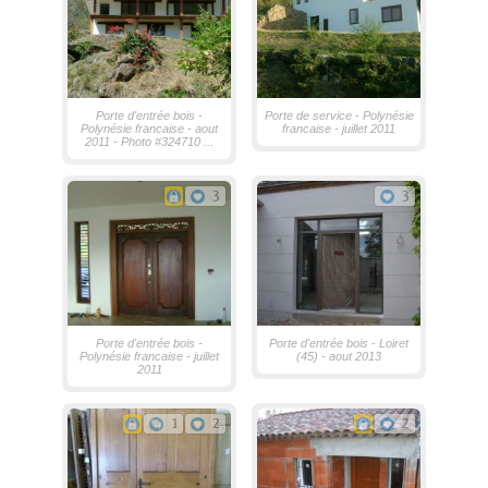
Porte d'entrée bois -
Porte de service - Polynésie
Polynésie francaise - aout
francaise - juillet 2011
2011 - Photo #324710 ...
3
3
Porte d'entrée bois -
Porte d'entrée bois - Loiret
Polynésie francaise - juillet
(45) - aout 2013
2011
1
2
2