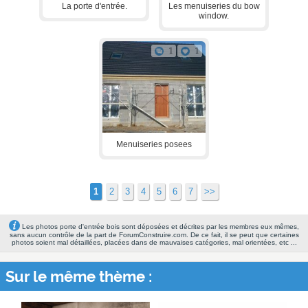
La porte d'entrée.
Les menuiseries du bow
window.
1
1
Menuiseries posees
1
2
3
4
5
6
7
>>
Les photos porte d'entrée bois sont déposées et décrites par les membres eux mêmes,
sans aucun contrôle de la part de ForumConstruire.com. De ce fait, il se peut que certaines
photos soient mal détaillées, placées dans de mauvaises catégories, mal orientées, etc ...
Sur le même thème :