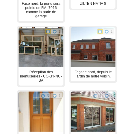
Face nord: la porte sera
ZILTEN NATIV 8
peinte en RAL7016
comme la porte de
garage
1
1
Réception des
Façade nord, depuis le
menuiseries - CC-BY-NC-
jardin de notre voisin.
SA
3
1
1
1