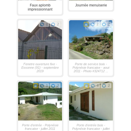
Faux aplomb
Journée menuiserie
impressionnant
1
2
2
2
Fenetre ouverture fixe -
Porte de service bois -
Essonne (91) - septembre
Polynésie francaise - aout
2019
2011 - Photo #324712 ...
1
2
1
2
Porte d'entrée - Polynésie
Porte d'entrée bois -
francaise - juillet 2011
Polynésie francaise - juillet