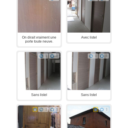
On dirait vraiment une
Avec listel
porte toute neuve.
1
1
1
1
Sans listel
Sans listel
1
1
1