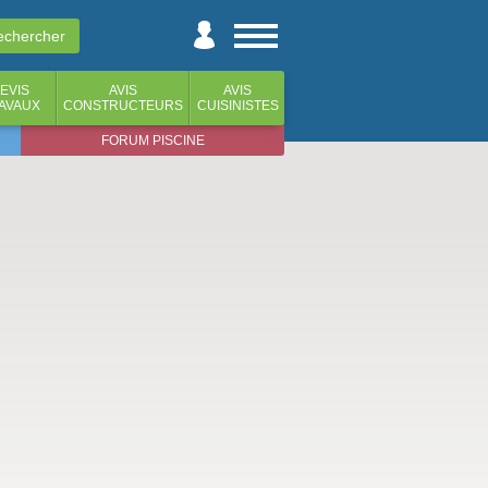
EVIS
AVIS
AVIS
AVAUX
CONSTRUCTEURS
CUISINISTES
FORUM PISCINE