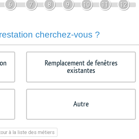
6
7
8
9
10
11
12
restation cherchez-vous ?
ion
Remplacement de fenêtres
existantes
Autre
our à la liste des métiers