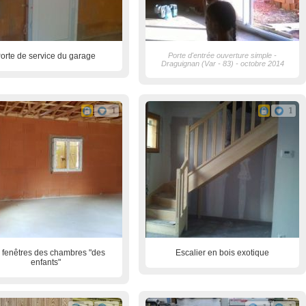
orte de service du garage
Porte d'entrée ouverture simple -
Draguignan (Var - 83) - octobre 2014
1
1
 fenêtres des chambres "des
Escalier en bois exotique
enfants"