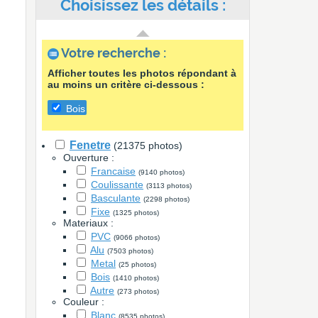
Choisissez les détails :
Votre recherche :
Afficher toutes les photos répondant à
au moins un critère ci-dessous :
Bois
Fenetre
(21375 photos)
Ouverture :
Francaise
(9140 photos)
Coulissante
(3113 photos)
Basculante
(2298 photos)
Fixe
(1325 photos)
Materiaux :
PVC
(9066 photos)
Alu
(7503 photos)
Metal
(25 photos)
Bois
(1410 photos)
Autre
(273 photos)
Couleur :
Blanc
(8535 photos)