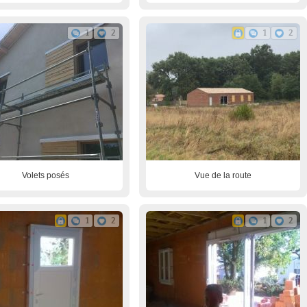
1
2
1
2
Volets posés
Vue de la route
1
2
1
2