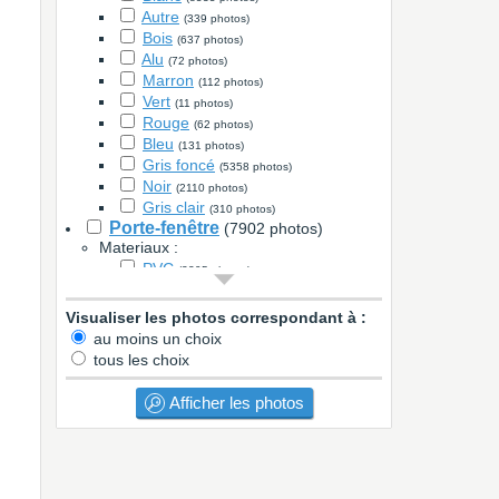
Autre
(339 photos)
Bois
(637 photos)
Alu
(72 photos)
Marron
(112 photos)
Vert
(11 photos)
Rouge
(62 photos)
Bleu
(131 photos)
Gris foncé
(5358 photos)
Noir
(2110 photos)
Gris clair
(310 photos)
Porte-fenêtre
(7902 photos)
Materiaux :
PVC
(3395 photos)
Alu
(2760 photos)
Metal
(37 photos)
Visualiser les photos correspondant à :
Bois
(687 photos)
au moins un choix
Autre
(112 photos)
tous les choix
Couleur :
Blanc
(3479 photos)
Afficher les photos
Autre
(182 photos)
Bois
(330 photos)
Alu
(13 photos)
Marron
(34 photos)
Vert