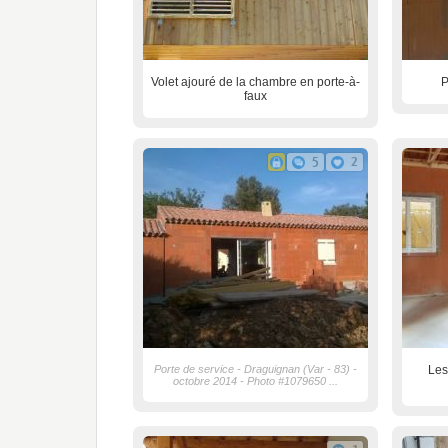
Volet ajouré de la chambre en porte-à-
P
faux
5
2
Porte de service - Draguignan (Var - 83) -
Les
octobre 2014 - Photo #1079650 ...