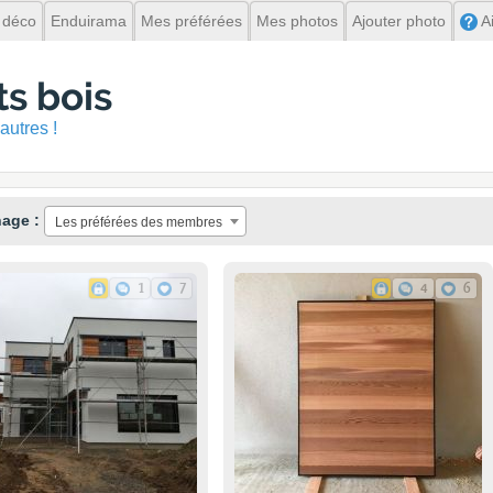
 déco
Enduirama
Mes préférées
Mes photos
Ajouter photo
A
ts bois
autres !
hage :
Les préférées des membres
1
7
4
6