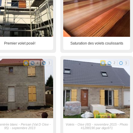
Premier volet posé!
Saturation des volets coulissants
4
3
2
3
'entrée blanc - Persan (Val D Oise -
Volets - Oise (60) - novembre 2015 - Photo
95) - septembre 2013
#1288190 par digo971