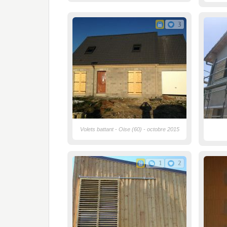
3
Volets battant - Oise (60) - octobre 2015
1
2