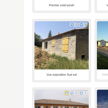
Premier volet posé!
V
1
5
Vue exposition Sud est
Volet
2
3