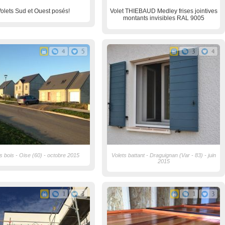
olets Sud et Ouest posés!
Volet THIEBAUD Medley frises jointives
montants invisibles RAL 9005
4
5
3
4
s bois - Oise (60) - octobre 2015
Volets battant - Draguignan (Var - 83) - juin
2015
1
3
1
3