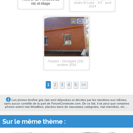
(Indre Et Loire - 37) - avril
rdc et étage
2014
1
Fenetre - Dordogne (24) -
octobre 2014
1
2
3
4
5
>>
Les photos fenêtre gris clair sont déposées et décrites par les membres eux mêmes,
sans aucun contrôle de la part de ForumConstruire.com. De ce fait, il se peut que certaines
photos soient mal détaillées, placées dans de mauvaises catégories, mal orientées, etc ...
Sur le même thème :