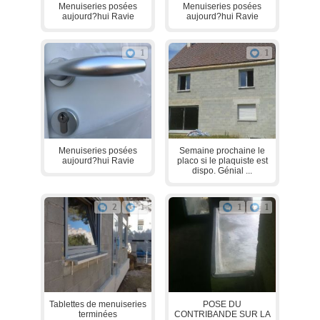
Menuiseries posées
Menuiseries posées
aujourd?hui Ravie
aujourd?hui Ravie
1
1
Menuiseries posées
Semaine prochaine le
aujourd?hui Ravie
placo si le plaquiste est
dispo. Génial ...
2
1
1
1
Tablettes de menuiseries
POSE DU
terminées
CONTRIBANDE SUR LA