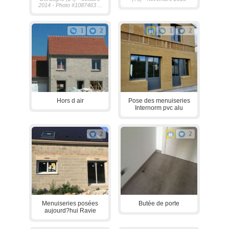
2014 - Photo #1087463 ...
1
2
1
2
Hors d air
Pose des menuiseries
Internorm pvc alu
2
2
Menuiseries posées
Butée de porte
aujourd?hui Ravie