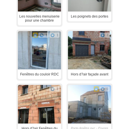
Les nouvelles menuiserie
Les poignets des portes
pour une chambre
1
1
1
Fenêtres du couloir RDC
Hors d?air façade avant
1
1
Hors d?air Fenêtres du
Porte-fenêtre pvc - Esvres