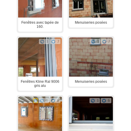
Fenêtres avec tapée de
Menuiseries posées
160.
1
7
1
7
Fenêtres Kline Ral 9006
Menuiseries posées
gris alu
1
6
1
6