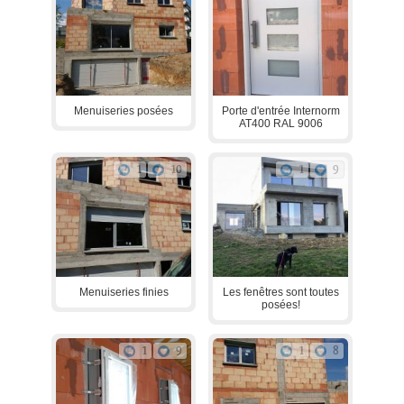
Menuiseries posées
Porte d'entrée Internorm
AT400 RAL 9006
1
10
1
9
Menuiseries finies
Les fenêtres sont toutes
posées!
1
9
1
8