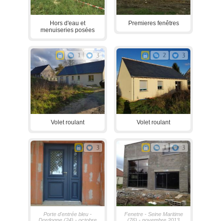
Hors d'eau et
Premieres fenêtres
menuiseries posées
1
3
2
3
Volet roulant
Volet roulant
3
1
3
Porte d'entrée bleu -
Fenetre - Seine Maritime
Dordogne (24) - octobre
(76) - novembre 2013