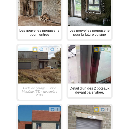
Les nouvelles menuiserie
Les nouvelles menuiserie
pour l'entrée
pour la future cuisine
1
2
1
Porte de garage - Seine
Détail d'un des 2 poteaux
Maritime (76) - novembre
devant baie vitrée.
2013
1
1