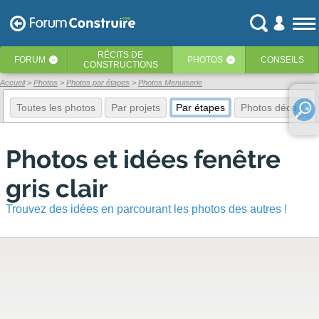
RÉCITS
DE
FORUM
PHOTOS
CONSEILS
‹
‹
CONSTRUCTIONS
Accueil
Photos
Photos par étapes
Photos Menuiserie
Toutes les photos
Par projets
Par étapes
Photos déco
E
Photos et idées fenêtre
gris clair
Trouvez des idées en parcourant les photos des autres !