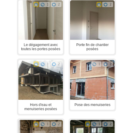
1
2
2
Le dégagement avec
Porte fin de chantier
toutes les portes posées
posées
1
2
1
2
Hors d'eau et
Pose des menuiseries
menuiseries posées
1
2
1
2