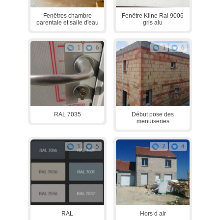
Fenêtres chambre
Fenêtre Kline Ral 9006
parentale et salle d'eau
gris alu
1
6
1
6
RAL 7035
Début pose des
menuiseries
1
5
2
4
RAL
Hors d air