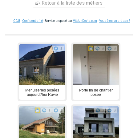
Retour à la liste des métiers
CGU
-
Confidentialité
- Service proposé par
ViteUnDevis.com
-
Vous êtes un artisan ?
3
3
3
Menuiseries posées
Porte fin de chantier
aujourd?hui Ravie
posée
1
3
1
3