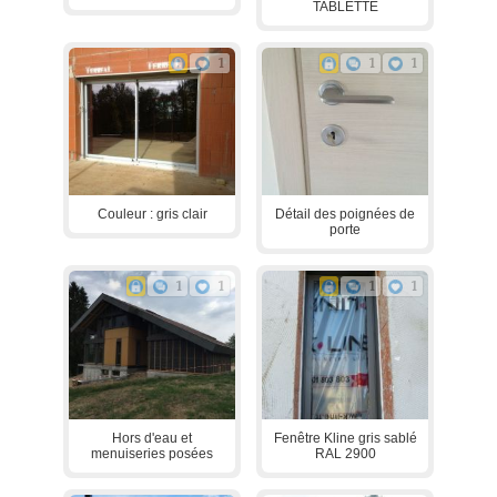
TABLETTE
1
1
1
Couleur : gris clair
Détail des poignées de
porte
1
1
1
1
Hors d'eau et
Fenêtre Kline gris sablé
menuiseries posées
RAL 2900