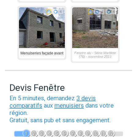
4
1
4
Menuiseries façade avant
Fenetre alu - Seine Maritime
(76) - novembre 2013
Devis Fenêtre
En 5 minutes, demandez
3 devis
comparatifs
aux
menuisiers
dans votre
région.
Gratuit, sans pub et sans engagement.
1
2
3
4
5
6
7
8
9
10
11
12