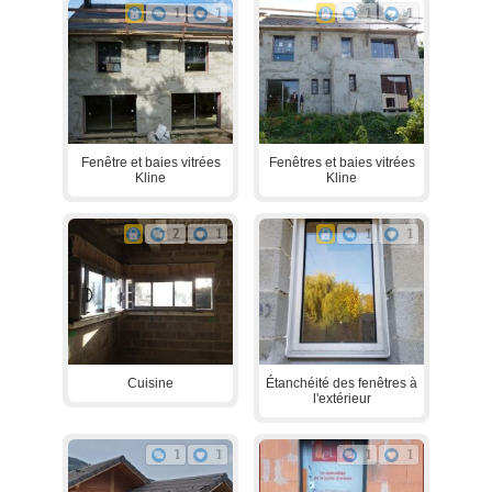
1
1
1
1
Fenêtre et baies vitrées
Fenêtres et baies vitrées
Kline
Kline
2
1
1
1
Cuisine
Étanchéité des fenêtres à
l'extérieur
1
1
1
1