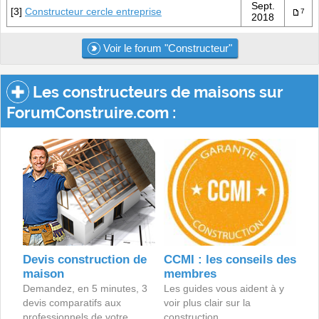
Sept.
[3]
Constructeur cercle entreprise
7
2018
Voir le forum "Constructeur"
Les constructeurs de maisons sur
ForumConstruire.com :
Devis construction de
CCMI : les conseils des
maison
membres
Demandez, en 5 minutes, 3
Les guides vous aident à y
devis comparatifs aux
voir plus clair sur la
professionnels de votre
construction.