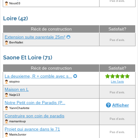
Pas d'avis.
Nous03
Loire (42)
Récit de construction
Satisfait?
Extension suite parentale 25m²
Pas d'avis.
BenNallet
Saone Et Loire (71)
Récit de construction
Satisfait?
La deuxieme, R + comble avec s...
stopino
Lire l'avis
Maison en L
Pas d'avis.
Naije13
Notre Petit coin de Paradis (P...
Afficher
YannCharlotte
Construire son coin de paradis
Pas d'avis.
mamanloup
Projet qui avance dans le 71
Pas d'avis.
MatrixJunior