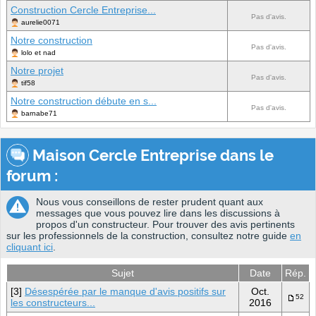
Construction Cercle Entreprise...
Pas d'avis.
aurelie0071
Notre construction
Pas d'avis.
lolo et nad
Notre projet
Pas d'avis.
tif58
Notre construction débute en s...
Pas d'avis.
barnabe71
Maison Cercle Entreprise dans le
forum :
Nous vous conseillons de rester prudent quant aux
messages que vous pouvez lire dans les discussions à
propos d'un constructeur. Pour trouver des avis pertinents
sur les professionnels de la construction, consultez notre guide
en
cliquant ici
.
Sujet
Date
Rép.
[3]
Désespérée par le manque d'avis positifs sur
Oct.
52
les constructeurs...
2016