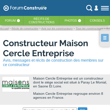
RÉCITS
DE
FORUM
PHOTOS
CONSEILS
‹
‹
CONSTRUCTIONS
Accueil
Récits de construction
Avis sur les constructeurs
Tous les constructeurs
Avi
Constructeur Maison
Cercle Entreprise
Avis, messages et récits de construction des membres sur
ce constructeur
Maison Cercle Entreprise
est un constructeur
dont le siège social est situé à Paray Le Monial,
en Saone Et Loire.
Maison Cercle Entreprise regroupe environ 8
agences en France.