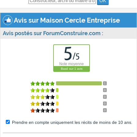
OK
Avis sur Maison Cercle Entreprise
Avis postés sur ForumConstruire.com :
5
/
5
Note moyenne
Basé sur
1
avis
1
0
0
0
0
Prendre en compte uniquement les récits de moins de 10 ans.