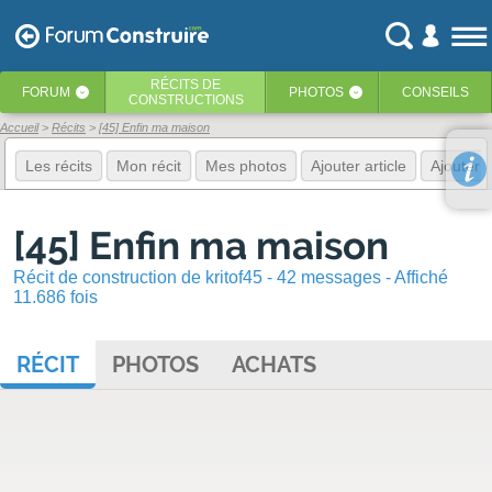
RÉCITS
DE
FORUM
PHOTOS
CONSEILS
‹
‹
CONSTRUCTIONS
Accueil
Récits
[45] Enfin ma maison
Les récits
Mon récit
Mes photos
Ajouter article
Ajouter 
[45] Enfin ma maison
Récit de construction de kritof45 - 42 messages - Affiché
11.686 fois
RÉCIT
PHOTOS
ACHATS