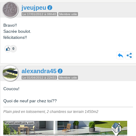
jveujpeu
Le 17/01/2012 à 06h40
Membre utile
Bravo!!
Sacrée boulot.
félicitations!!
0
alexandra45
Le 01/04/2012 à 22h51
Membre utile
Coucou!
Quoi de neuf par chez toi??
Plain pied en lotissement, 2 chambres sur terrain 1450m2