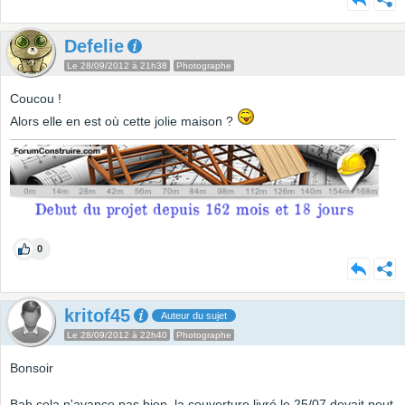
Defelie
Le 28/09/2012 à 21h38
Photographe
Coucou !
Alors elle en est où cette jolie maison ?
0
kritof45
Auteur du sujet
Le 28/09/2012 à 22h40
Photographe
Bonsoir
Bah cela n'avance pas bien, la couverture livré le 25/07 devait peut