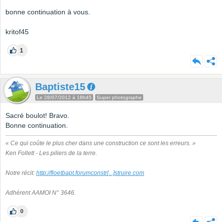
bonne continuation à vous.
kritof45
1
Baptiste15
Le 28/07/2012 à 18h45
Super photographe
Sacré boulot! Bravo.
Bonne continuation.
« Ce qui coûte le plus cher dans une construction ce sont les erreurs. »
Ken Follett - Les piliers de la terre.
Notre récit:
http://floetbapt.forumconstr
[...]
struire.com
Adhérent AAMOI N° 3646.
0