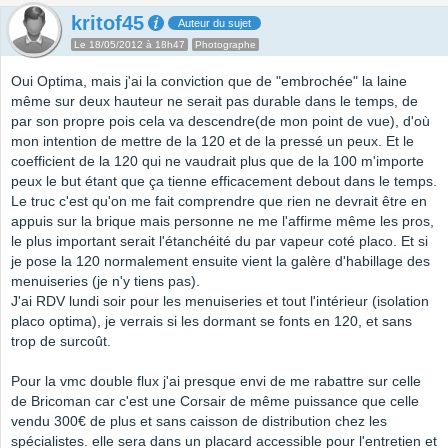
kritof45
Auteur du sujet
Le 18/05/2012 à 18h47
Photographe
Oui Optima, mais j'ai la conviction que de "embrochée" la laine
même sur deux hauteur ne serait pas durable dans le temps, de
par son propre pois cela va descendre(de mon point de vue), d'où
mon intention de mettre de la 120 et de la pressé un peux. Et le
coefficient de la 120 qui ne vaudrait plus que de la 100 m'importe
peux le but étant que ça tienne efficacement debout dans le temps.
Le truc c'est qu'on me fait comprendre que rien ne devrait être en
appuis sur la brique mais personne ne me l'affirme même les pros,
le plus important serait l'étanchéité du par vapeur coté placo. Et si
je pose la 120 normalement ensuite vient la galère d'habillage des
menuiseries (je n'y tiens pas).
J'ai RDV lundi soir pour les menuiseries et tout l'intérieur (isolation
placo optima), je verrais si les dormant se fonts en 120, et sans
trop de surcoût.
Pour la vmc double flux j'ai presque envi de me rabattre sur celle
de Bricoman car c'est une Corsair de même puissance que celle
vendu 300€ de plus et sans caisson de distribution chez les
spécialistes. elle sera dans un placard accessible pour l'entretien et