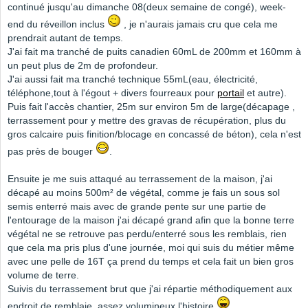
continué jusqu'au dimanche 08(deux semaine de congé), week-
end du réveillon inclus
, je n'aurais jamais cru que cela me
prendrait autant de temps.
J'ai fait ma tranché de puits canadien 60mL de 200mm et 160mm à
un peut plus de 2m de profondeur.
J'ai aussi fait ma tranché technique 55mL(eau, électricité,
téléphone,tout à l'égout + divers fourreaux pour
portail
et autre).
Puis fait l'accès chantier, 25m sur environ 5m de large(décapage ,
terrassement pour y mettre des gravas de récupération, plus du
gros calcaire puis finition/blocage en concassé de béton), cela n'est
pas près de bouger
.
Ensuite je me suis attaqué au terrassement de la maison, j'ai
décapé au moins 500m² de végétal, comme je fais un sous sol
semis enterré mais avec de grande pente sur une partie de
l'entourage de la maison j'ai décapé grand afin que la bonne terre
végétal ne se retrouve pas perdu/enterré sous les remblais, rien
que cela ma pris plus d'une journée, moi qui suis du métier même
avec une pelle de 16T ça prend du temps et cela fait un bien gros
volume de terre.
Suivis du terrassement brut que j'ai répartie méthodiquement aux
endroit de remblaie, assez volumineux l'histoire
.