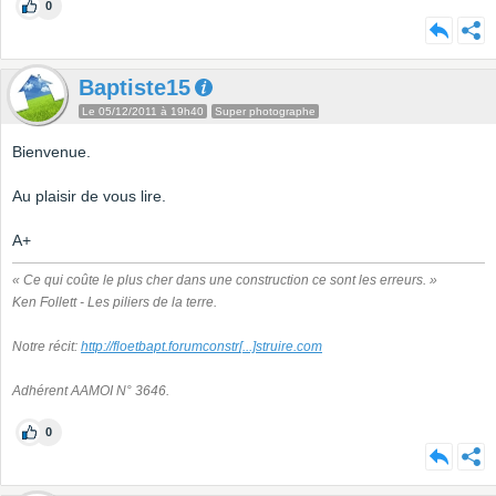
0
Baptiste15
Le 05/12/2011 à 19h40
Super photographe
Bienvenue.
Au plaisir de vous lire.
A+
« Ce qui coûte le plus cher dans une construction ce sont les erreurs. »
Ken Follett - Les piliers de la terre.
Notre récit:
http://floetbapt.forumconstr
[...]
struire.com
Adhérent AAMOI N° 3646.
0