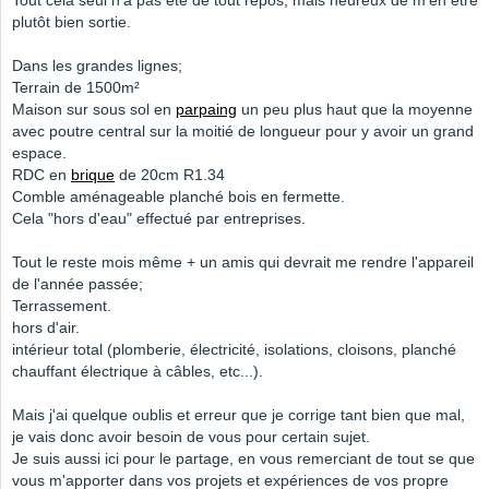
Tout cela seul n'a pas été de tout repos, mais heureux de m'en être
plutôt bien sortie.
Dans les grandes lignes;
Terrain de 1500m²
Maison sur sous sol en
parpaing
un peu plus haut que la moyenne
avec poutre central sur la moitié de longueur pour y avoir un grand
espace.
RDC en
brique
de 20cm R1.34
Comble aménageable planché bois en fermette.
Cela "hors d'eau" effectué par entreprises.
Tout le reste mois même + un amis qui devrait me rendre l'appareil
de l'année passée;
Terrassement.
hors d'air.
intérieur total (plomberie, électricité, isolations, cloisons, planché
chauffant électrique à câbles, etc...).
Mais j'ai quelque oublis et erreur que je corrige tant bien que mal,
je vais donc avoir besoin de vous pour certain sujet.
Je suis aussi ici pour le partage, en vous remerciant de tout se que
vous m'apporter dans vos projets et expériences de vos propre