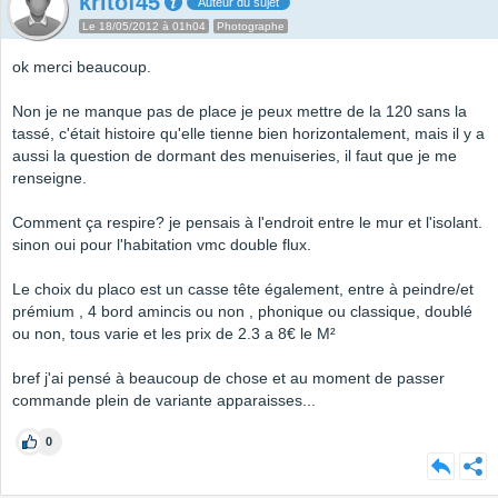
kritof45
Auteur du sujet
Le 18/05/2012 à 01h04
Photographe
ok merci beaucoup.
Non je ne manque pas de place je peux mettre de la 120 sans la
tassé, c'était histoire qu'elle tienne bien horizontalement, mais il y a
aussi la question de dormant des menuiseries, il faut que je me
renseigne.
Comment ça respire? je pensais à l'endroit entre le mur et l'isolant.
sinon oui pour l'habitation vmc double flux.
Le choix du placo est un casse tête également, entre à peindre/et
prémium , 4 bord amincis ou non , phonique ou classique, doublé
ou non, tous varie et les prix de 2.3 a 8€ le M²
bref j'ai pensé à beaucoup de chose et au moment de passer
commande plein de variante apparaisses...
0