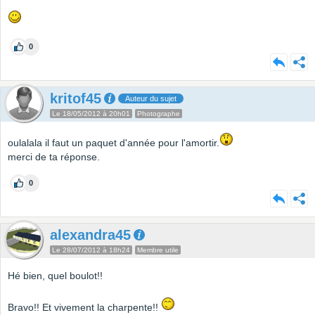
0
kritof45
Auteur du sujet
Le 18/05/2012 à 20h01
Photographe
oulalala il faut un paquet d'année pour l'amortir.
merci de ta réponse.
0
alexandra45
Le 28/07/2012 à 18h24
Membre utile
Hé bien, quel boulot!!
Bravo!! Et vivement la charpente!!